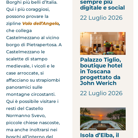
sempre più
Borghi più belli d’Italia.
digitale e social
Qui i più coraggiosi,
possono provare la
22 Luglio 2026
zipline
Volo dell’Angelo
,
che collega
Castelmezzano al vicino
borgo di Pietrapertosa. A
Castelmezzano le
scalette di stampo
Palazzo Tiglio,
boutique hotel
medievale, i vicoli e le
in Toscana
case arroccate, si
progettato da
affacciano su strapiombi
John Werich
panoramici sulle
22 Luglio 2026
montagne circostanti.
Qui è possibile visitare i
resti del Castello
Normanno Svevo,
piccole chiese nascoste,
ma anche inoltrarsi nei
Isola d’Elba, il
boschi all’interno del