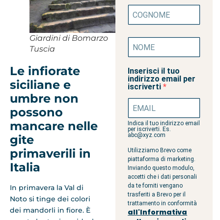
Giardini di Bomarzo
Tuscia
Le infiorate
Inserisci il tuo
indirizzo email per
siciliane e
iscriverti
umbre non
possono
mancare nelle
Indica il tuo indirizzo email
per iscriverti. Es.
abc@xyz.com
gite
primaverili in
Utilizziamo Brevo come
piattaforma di marketing.
Italia
Inviando questo modulo,
accetti che i dati personali
da te forniti vengano
In primavera la Val di
trasferiti a Brevo per il
Noto si tinge dei colori
trattamento in conformità
dei mandorli in fiore. È
all'Informativa