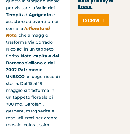
sulla privacy di
questa la stagione ideale
Brevo
.
per visitare la
Valle dei
Templi
ad
Agrigento
e
ISCRIVITI
assistere ad eventi unici
come la
Infiorata di
Noto
, che a maggio
trasforma Via Corrado
Nicolaci in un tappeto
fiorito.
Noto
,
capitale del
Barocco siciliano e dal
2002 Patrimonio
UNESCO
, è luogo ricco di
storia. Dal 15 al 19
maggio si trasforma in
un tappeto floreale di
700 mq. Garofani,
gerbere, margherite e
rose utilizzati per creare
mosaici coloratissimi.