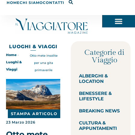
HOME
CHI SIAMO
CONTATTI
LUOGHI & VIAGGI
Categorie di
Home
-
Otto mete insolite
Viaggio
Luoghi &
per una gita
Viaggi
primaverile
ALBERGHI &
LOCATION
BENESSERE &
LIFESTYLE
BREAKING NEWS
STAMPA ARTICOLO
CULTURA &
23 Marzo 2026
APPUNTAMENTI
Otto mete