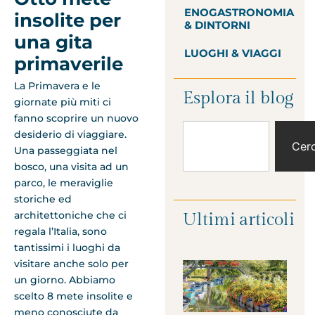
ENOGASTRONOMIA
insolite per
& DINTORNI
una gita
LUOGHI & VIAGGI
primaverile
La Primavera e le
Esplora il blog
giornate più miti ci
fanno scoprire un nuovo
desiderio di viaggiare.
Cer
Una passeggiata nel
bosco, una visita ad un
parco, le meraviglie
storiche ed
architettoniche che ci
Ultimi articoli
regala l’Italia, sono
tantissimi i luoghi da
visitare anche solo per
un giorno. Abbiamo
scelto 8 mete insolite e
meno conosciute da