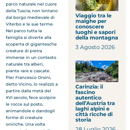
parco naturale nel cuore
della Tuscia, non lontano
Viaggio tra le
dal borgo medievale di
malghe per
Viterbo e le sue terme.
conoscere
Nel parco tutta la
luoghi e sapori
della montagna
famiglia si diverte alla
scoperta di gigantesche
3 Agosto 2026
creature di pietra
immerse in un contesto
naturale tra alberi,
piante rare e cascate.
Pier Francesco Orsini,
detto Vicino, lo realizzò a
Carinzia: il
partire dalla metà del
fascino
autentico
XVI secolo, fece scolpire
dell’Austria tra
le rocce sul posto,
laghi alpini e
animandole e dandogli
città ricche di
forme di creature
storia
oniriche. Una volta
28 Luglio 2026