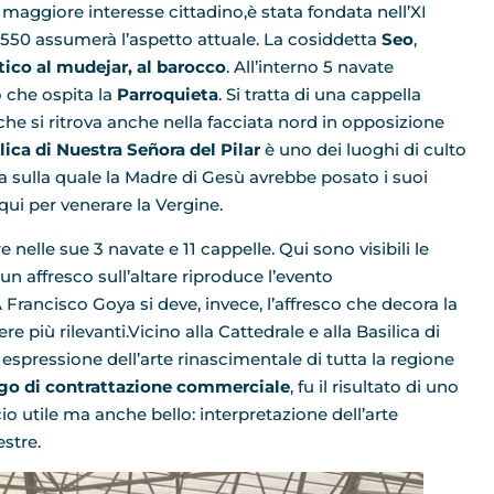
 maggiore interesse cittadino,è stata fondata nell’XI
 1550 assumerà l’aspetto attuale. La cosiddetta
Seo
,
tico al mudejar, al barocco
. All’interno 5 navate
o che ospita la
Parroquieta
. Si tratta di una cappella
che si ritrova anche nella facciata nord in opposizione
lica di Nuestra Señora del Pilar
è uno dei luoghi di culto
a sulla quale la Madre di Gesù avrebbe posato i suoi
qui per venerare la Vergine.
nelle sue 3 navate e 11 cappelle. Qui sono visibili le
n affresco sull’altare riproduce l’evento
Francisco Goya si deve, invece, l’affresco che decora la
re più rilevanti.Vicino alla Cattedrale e alla Basilica di
espressione dell’arte rinascimentale di tutta la regione
uogo di contrattazione commerciale
, fu il risultato di uno
io utile ma anche bello: interpretazione dell’arte
estre.