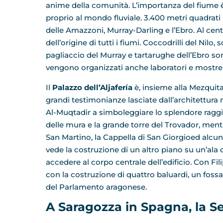
anime della comunità. L’importanza del fiume è
proprio al mondo fluviale. 3.400 metri quadrati 
delle Amazzoni, Murray-Darling e l’Ebro. Al cent
dell’origine di tutti i fiumi. Coccodrilli del Ni
pagliaccio del Murray e tartarughe dell’Ebro so
vengono organizzati anche laboratori e mostr
Il
Palazzo dell’Aljafería
è, insieme alla Mezquit
grandi testimonianze lasciate dall’architettur
Al-Muqtadir a simboleggiare lo splendore raggiu
delle mura e la grande torre del Trovador, mentr
San Martino, la Cappella di San Giorgioed alcune
vede la costruzione di un altro piano su un’ala
accedere al corpo centrale dell’edificio. Con Filip
con la costruzione di quattro baluardi, un fossa
del Parlamento aragonese.
A Saragozza in Spagna, la Seo