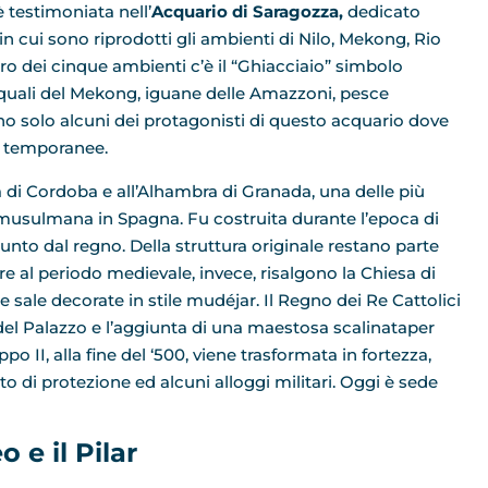
 testimoniata nell’
Acquario di Saragozza,
dedicato
in cui sono riprodotti gli ambienti di Nilo, Mekong, Rio
ro dei cinque ambienti c’è il “Ghiacciaio” simbolo
lo, squali del Mekong, iguane delle Amazzoni, pesce
no solo alcuni dei protagonisti di questo acquario dove
e temporanee.
a di Cordoba e all’Alhambra di Granada, una delle più
a musulmana in Spagna. Fu costruita durante l’epoca di
nto dal regno. Della struttura originale restano parte
e al periodo medievale, invece, risalgono la Chiesa di
 sale decorate in stile mudéjar. Il Regno dei Re Cattolici
 del Palazzo e l’aggiunta di una maestosa scalinataper
po II, alla fine del ‘500, viene trasformata in fortezza,
to di protezione ed alcuni alloggi militari. Oggi è sede
 e il Pilar