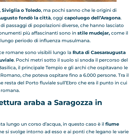
 Siviglia o Toledo
, ma pochi sanno che le origini di
ugusto fondò la città
, oggi
capoluogo dell’Aragona
.
i di passaggi di popolazioni diverse, che hanno lasciato
I monumenti più affascinanti sono in
stile mudejar,
come il
l lungo periodo di influenza musulmana.
cce romane sono visibili lungo la
Ruta di Caesaraugusta
uviale
. Pochi metri sotto il suolo si snoda il percorso del
asilica, il principale Tempio e gli archi che ospitavano le
o Romano, che poteva ospitare fino a 6.000 persone. Tra il
 resta del Porto fluviale sull’Ebro che era il punto in cui
a romana.
itettura araba a Saragozza in
ata lungo un corso d’acqua, in questo caso è il
fiume
he si svolge intorno ad esso e ai ponti che legano le varie