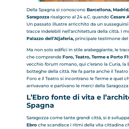
Della Spagna si conoscono
Barcellona, Madrid,
Saragozza
risalgono al 24 a.C. quando
Cesare A
Un passato illustre arricchito da un susseguirs
tracce indelebili nell’architettura della città. 
Palazzo dell’Aljaferia,
principale testimone de
Ma non solo edifici in stile arabeggiante, le tra
che comprende
Foro, Teatro, Terme e Porto Fl
vecchio
forum
romano, qui c’erano la Curia, la B
botteghe della città. Ne fa parte anche il Teatr
Foro e il Teatro si incontrano le Terme e quel che
arrivavano e partivano le merci della Saragozz
L’Ebro fonte di vita e l’arch
Spagna
Saragozza come tante grandi città, si è svilupp
Ebro
che scandisce i ritmi della vita cittadina c