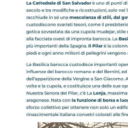
La Cattedrale di San Salvador
è uno di punti di
secolo e tra modifiche e ricostruzioni, solo nel
racchiude in sé una
mescolanza di stili, dal go
custodiscono svariati tesori, come il presbiteri
gotica sovrastata da una cupola mudejar, stile 
alla facciata ovest di impronta barocca. La
Basi
più importanti della Spagna.
Il Pilar
è la colonn
piedi e ogni anno milioni di pellegrini vengono 
La Basilica barocca custodisce importanti opere 
influenze del barocco romano e del Bernini, ed u
dell’apparizione della Vergine a San Giacomo. A 
volta e la cupola, e costituisce una delle sue ope
Nuestra Senora del Pilar, c’è La
Lonja
, massima 
aragonese. Nata con
la funzione di borsa e l
sforzo collettivo per ottenere non solo un edific
rinascimentale italiana convetri colorati alle fin