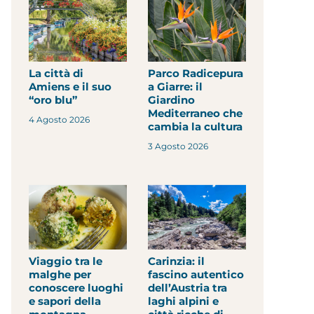
La città di
Parco Radicepura
Amiens e il suo
a Giarre: il
“oro blu”
Giardino
Mediterraneo che
4 Agosto 2026
cambia la cultura
3 Agosto 2026
Viaggio tra le
Carinzia: il
malghe per
fascino autentico
conoscere luoghi
dell’Austria tra
e sapori della
laghi alpini e