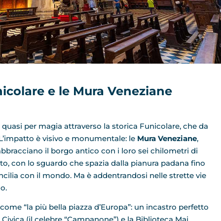
nicolare e le Mura Veneziane
ne quasi per magia attraverso la storica Funicolare, che da
. L’impatto è visivo e monumentale: le
Mura Veneziane
,
 abbracciano il borgo antico con i loro sei chilometri di
to, con lo sguardo che spazia dalla pianura padana fino
oncilia con il mondo. Ma è addentrandosi nelle strette vie
o.
 come “la più bella piazza d’Europa”: un incastro perfetto
e Civica (il celebre “Campanone”) e la Biblioteca Mai