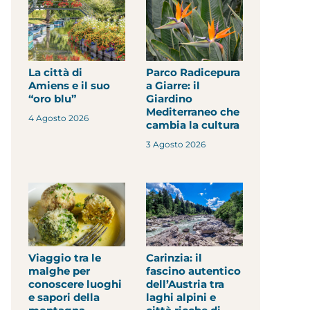
La città di
Parco Radicepura
Amiens e il suo
a Giarre: il
“oro blu”
Giardino
Mediterraneo che
4 Agosto 2026
cambia la cultura
3 Agosto 2026
Viaggio tra le
Carinzia: il
malghe per
fascino autentico
conoscere luoghi
dell’Austria tra
e sapori della
laghi alpini e