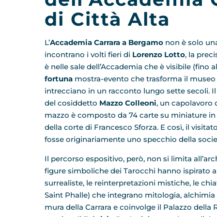
di Città Alta
L’
Accademia Carrara a Bergamo
non è solo una 
incontrano i volti fieri di
Lorenzo Lotto
, la prec
è nelle sale dell’Accademia che è visibile (fino 
fortuna
mostra-evento che trasforma il museo in
intrecciano in un racconto lungo sette secoli. Il
del cosiddetto
Mazzo Colleoni
, un capolavoro 
mazzo è composto da 74 carte su miniature in fo
della corte di Francesco Sforza. E così, il visit
fosse originariamente uno specchio della società 
Il percorso espositivo, però, non si limita all’a
figure simboliche dei Tarocchi hanno ispirato a
surrealiste, le reinterpretazioni mistiche, le ch
Saint Phalle) che integrano mitologia, alchimia 
mura della Carrara e coinvolge il Palazzo della R