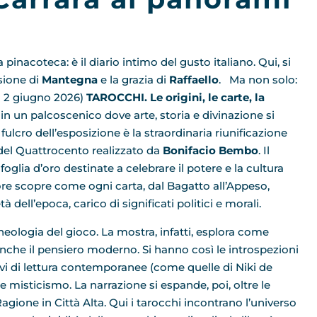
pinacoteca: è il diario intimo del gusto italiano. Qui, si
isione di
Mantegna
e la grazia di
Raffaello
. Ma non solo:
al 2 giugno 2026)
TAROCCHI. Le origini, le carte, la
 un palcoscenico dove arte, storia e divinazione si
 fulcro dell’esposizione è la straordinaria riunificazione
del Quattrocento realizzato da
Bonifacio Bembo
. Il
glia d’oro destinate a celebrare il potere e la cultura
atore scopre come ogni carta, dal Bagatto all’Appeso,
dell’epoca, carico di significati politici e morali.
rcheologia del gioco. La mostra, infatti, esplora come
nche il pensiero moderno. Si hanno così le introspezioni
iavi di lettura contemporanee (come quelle di Niki de
e misticismo. La narrazione si espande, poi, oltre le
agione in Città Alta. Qui i tarocchi incontrano l’universo