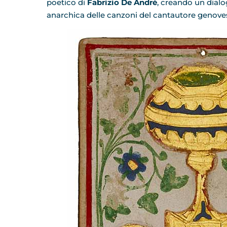
poetico di
Fabrizio De André
, creando un dialog
anarchica delle canzoni del cantautore genove