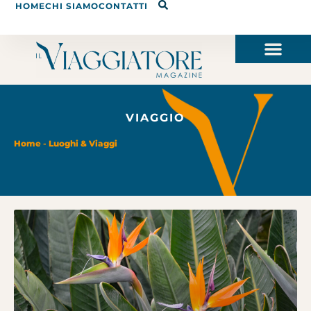
HOME
CHI SIAMO
CONTATTI
VIAGGIO
Home
-
Luoghi & Viaggi