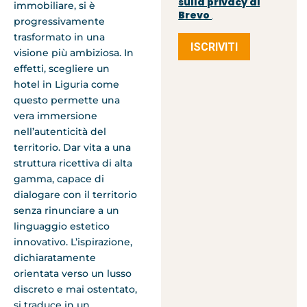
sulla privacy di
immobiliare, si è
Brevo
.
progressivamente
trasformato in una
ISCRIVITI
visione più ambiziosa. In
effetti, scegliere un
hotel in Liguria come
questo permette una
vera immersione
nell’autenticità del
territorio. Dar vita a una
struttura ricettiva di alta
gamma, capace di
dialogare con il territorio
senza rinunciare a un
linguaggio estetico
innovativo. L’ispirazione,
dichiaratamente
orientata verso un lusso
discreto e mai ostentato,
si traduce in un