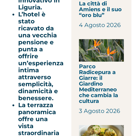
innovativo in
La città di
Liguria.
Amiens e il suo
L’hotel è
“oro blu”
stato
4 Agosto 2026
ricavato da
una vecchia
pensione e
punta a
offrire
un’esperienza
Parco
intima
Radicepura a
attraverso
Giarre: il
semplicità,
Giardino
Mediterraneo
dinamicità e
che cambia la
benessere.
cultura
La terrazza
3 Agosto 2026
panoramica
offre una
vista
straordinaria