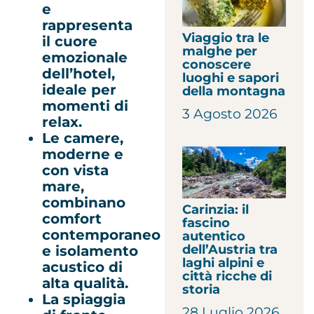
e
rappresenta
Viaggio tra le
il cuore
malghe per
emozionale
conoscere
dell’hotel,
luoghi e sapori
ideale per
della montagna
momenti di
3 Agosto 2026
relax.
Le camere,
moderne e
con vista
mare,
combinano
Carinzia: il
comfort
fascino
contemporaneo
autentico
dell’Austria tra
e isolamento
laghi alpini e
acustico di
città ricche di
alta qualità.
storia
La spiaggia
28 Luglio 2026