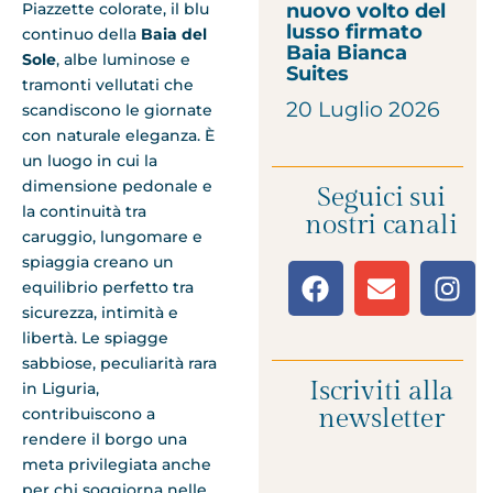
nuovo volto del
Piazzette colorate, il blu
lusso firmato
continuo della
Baia del
Baia Bianca
Sole
, albe luminose e
Suites
tramonti vellutati che
20 Luglio 2026
scandiscono le giornate
con naturale eleganza. È
un luogo in cui la
dimensione pedonale e
Seguici sui
la continuità tra
nostri canali
caruggio, lungomare e
spiaggia creano un
equilibrio perfetto tra
sicurezza, intimità e
libertà. Le spiagge
sabbiose, peculiarità rara
Iscriviti alla
in Liguria,
newsletter
contribuiscono a
rendere il borgo una
meta privilegiata anche
per chi soggiorna nelle