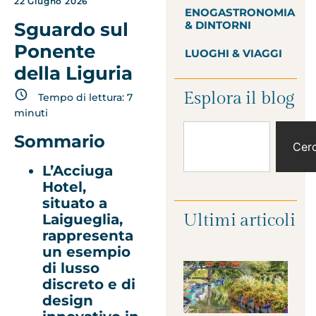
22 Giugno 2026
ENOGASTRONOMIA
& DINTORNI
Sguardo sul
Ponente
LUOGHI & VIAGGI
della Liguria
Esplora il blog
Tempo di lettura:
7
minuti
Sommario
Cer
L’Acciuga
Hotel,
situato a
Ultimi articoli
Laigueglia,
rappresenta
un esempio
di lusso
discreto e di
design