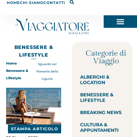
HOME
CHI SIAMO
CONTATTI
BENESSERE &
Categorie di
LIFESTYLE
Viaggio
Home
-
Sguardo sul
Benessere &
Ponente della
ALBERGHI &
Lifestyle
Liguria
LOCATION
BENESSERE &
LIFESTYLE
BREAKING NEWS
CULTURA &
STAMPA ARTICOLO
APPUNTAMENTI