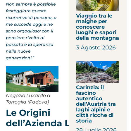
Non sempre è possibile
festeggiare queste
Viaggio tra le
ricorrenze di persona, a
malghe per
me succede oggi e ne
conoscere
sono orgoglioso: con il
luoghi e sapori
della montagna
pensiero rivolto al
passato e la speranza
3 Agosto 2026
nelle nuove
generazioni.”
Carinzia: il
fascino
Negozio Luxardo a
autentico
Torreglia (Padova)
dell’Austria tra
laghi alpini e
Le Origini
città ricche di
storia
dell’Azienda Luxardo
28 Luglio 2026