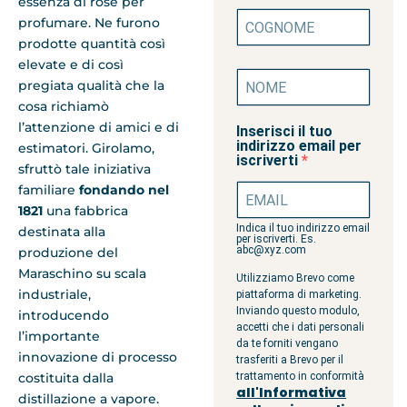
essenza di rose per
profumare. Ne furono
prodotte quantità così
elevate e di così
pregiata qualità che la
cosa richiamò
l’attenzione di amici e di
Inserisci il tuo
indirizzo email per
estimatori. Girolamo,
iscriverti
sfruttò tale iniziativa
familiare
fondando nel
1821
una fabbrica
Indica il tuo indirizzo email
destinata alla
per iscriverti. Es.
abc@xyz.com
produzione del
Maraschino su scala
Utilizziamo Brevo come
industriale,
piattaforma di marketing.
Inviando questo modulo,
introducendo
accetti che i dati personali
l’importante
da te forniti vengano
innovazione di processo
trasferiti a Brevo per il
costituita dalla
trattamento in conformità
all'Informativa
distillazione a vapore.