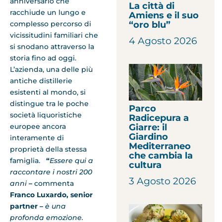
anniversario che
La città di
racchiude un lungo e
Amiens e il suo
“oro blu”
complesso percorso di
vicissitudini familiari che
4 Agosto 2026
si snodano attraverso la
storia fino ad oggi.
L’azienda, una delle più
antiche distillerie
esistenti al mondo, si
distingue tra le poche
Parco
società liquoristiche
Radicepura a
Giarre: il
europee ancora
Giardino
interamente di
Mediterraneo
proprietà della stessa
che cambia la
famiglia.
“
Essere qui a
cultura
raccontare i nostri 200
3 Agosto 2026
anni
–
commenta
Franco Luxardo, senior
partner –
è una
profonda emozione.