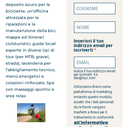
deposito sicuro per le
biciclette, un’officina
attrezzata per le
riparazioni e la
manutenzione della bici,
mappe ed itinerari
Inserisci il tuo
cicloturistici, guide locali
indirizzo email per
iscriverti
esperte in diversi tipi di
tour (per MTB, gravel,
strada), lavanderia per
l’abbigliamento tecnico,
Indica il tuo indirizzo email
per iscriverti. Es.
menù energetici e
abc@xyz.com
colazioni rinforzate, Spa
Utilizziamo Brevo come
con massaggi sportivi e
piattaforma di marketing.
aree relax.
Inviando questo modulo,
accetti che i dati personali
da te forniti vengano
trasferiti a Brevo per il
trattamento in conformità
all'Informativa