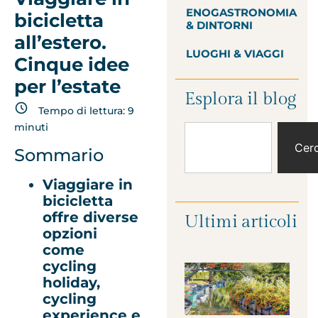
ENOGASTRONOMIA
bicicletta
& DINTORNI
all’estero.
LUOGHI & VIAGGI
Cinque idee
per l’estate
Esplora il blog
Tempo di lettura:
9
minuti
Cer
Sommario
Viaggiare in
bicicletta
offre diverse
Ultimi articoli
opzioni
come
cycling
holiday,
cycling
experience e