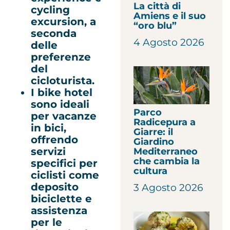
La città di
cycling
Amiens e il suo
excursion, a
“oro blu”
seconda
4 Agosto 2026
delle
preferenze
del
cicloturista.
I bike hotel
sono ideali
Parco
per vacanze
Radicepura a
in bici,
Giarre: il
offrendo
Giardino
servizi
Mediterraneo
che cambia la
specifici per
cultura
ciclisti come
deposito
3 Agosto 2026
biciclette e
assistenza
per le