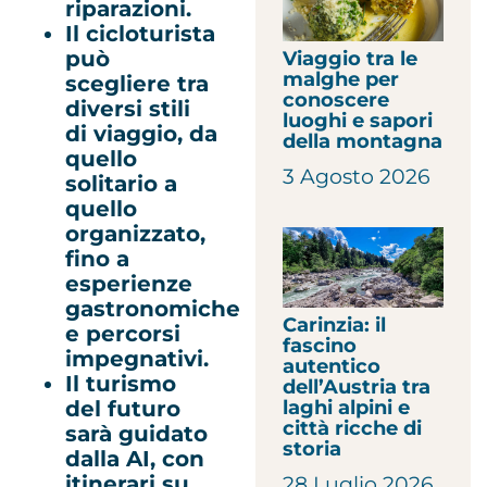
riparazioni.
Il cicloturista
può
Viaggio tra le
malghe per
scegliere tra
conoscere
diversi stili
luoghi e sapori
di viaggio, da
della montagna
quello
3 Agosto 2026
solitario a
quello
organizzato,
fino a
esperienze
gastronomiche
Carinzia: il
e percorsi
fascino
impegnativi.
autentico
Il turismo
dell’Austria tra
laghi alpini e
del futuro
città ricche di
sarà guidato
storia
dalla AI, con
itinerari su
28 Luglio 2026