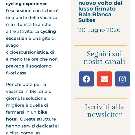
nuovo volto del
cycling
experience
lusso firmato
l’escursione con la bici è
Baia Bianca
una parte della vacanza
Suites
ma il turista fa anche
20 Luglio 2026
altre attività. La
cycling
excursion
è una gita di
svago
cicloescursionistica, di
Seguici sui
almeno tre ore che non
nostri canali
prevede il soggiorno
fuori casa.
Per chi opta per la
vacanza in bici di più
giorni, la soluzione
migliore è quella di
Iscriviti alla
fermarsi in un
bike
newsletter
hotel.
Queste strutture
hanno servizi dedicati ai
ciclisti come un