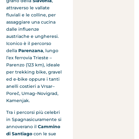
grano della
Slavonia
,
attraverso le vallate
fluviali e le colline, per
assaggiare una cucina
dalle influenze
austriache e ungheresi.
Iconico è il percorso
della
Parenzana
, lungo
l’ex ferrovia Trieste –
Parenzo (123 km), ideale
per trekking bike, gravel
ed e-bike oppure i tanti
anelli costieri a Vrsar–
Poreč, Umag–Novigrad,
Kamenjak.
Tra i percorsi più celebri
in Spagnasicuramente si
annoverano il
Cammino
di Santiago
con le sue