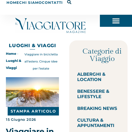
HOME
CHI SIAMO
CONTATTI
LUOGHI & VIAGGI
Categorie di
Home
-
Viaggiare in bicicletta
Viaggio
Luoghi &
all’estero. Cinque idee
Viaggi
per l’estate
ALBERGHI &
LOCATION
BENESSERE &
LIFESTYLE
BREAKING NEWS
STAMPA ARTICOLO
CULTURA &
15 Giugno 2026
APPUNTAMENTI
Viaggiare in