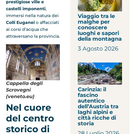
prestigiose ville e
castelli imponenti
,
Viaggio tra le
immersi nella natura dei
malghe per
Colli Euganei
o affacciati
conoscere
ai corsi d’acqua che
luoghi e sapori
attraversano la provincia.
della montagna
3 Agosto 2026
Cappella degli
Carinzia: il
Scrovegni
fascino
(veneto.eu)
autentico
Nel cuore
dell’Austria tra
laghi alpini e
del centro
città ricche di
storia
storico di
28 Luglio 2026