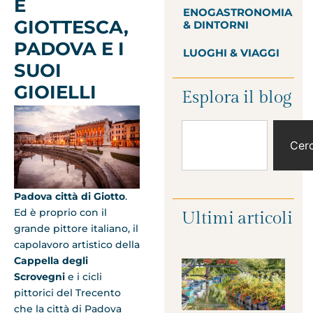
E
ENOGASTRONOMIA
GIOTTESCA,
& DINTORNI
PADOVA E I
LUOGHI & VIAGGI
SUOI
GIOIELLI
Esplora il blog
Cer
Padova città di Giotto
.
Ed è proprio con il
Ultimi articoli
grande pittore italiano, il
capolavoro artistico della
Cappella degli
Scrovegni
e i cicli
pittorici del Trecento
che la città di Padova