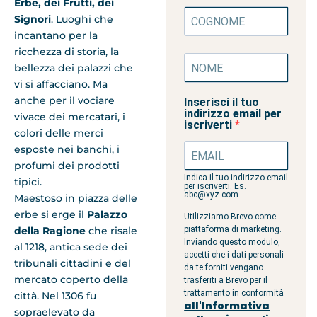
Erbe, dei Frutti, dei
Signori
. Luoghi che
incantano per la
ricchezza di storia, la
bellezza dei palazzi che
vi si affacciano. Ma
anche per il vociare
Inserisci il tuo
indirizzo email per
vivace dei mercatari, i
iscriverti
colori delle merci
esposte nei banchi, i
profumi dei prodotti
Indica il tuo indirizzo email
tipici.
per iscriverti. Es.
abc@xyz.com
Maestoso in piazza delle
erbe si erge il
Palazzo
Utilizziamo Brevo come
della Ragione
che risale
piattaforma di marketing.
Inviando questo modulo,
al 1218, antica sede dei
accetti che i dati personali
tribunali cittadini e del
da te forniti vengano
mercato coperto della
trasferiti a Brevo per il
trattamento in conformità
città. Nel 1306 fu
all'Informativa
sopraelevato da