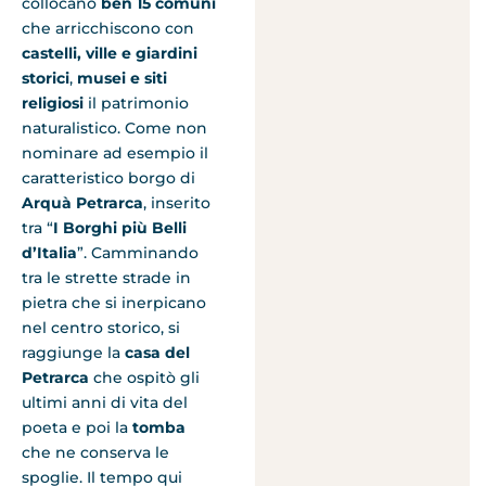
collocano
ben 15 comuni
che arricchiscono con
castelli, ville e giardini
storici
,
musei e siti
religiosi
il patrimonio
naturalistico. Come non
nominare ad esempio il
caratteristico borgo di
Arquà Petrarca
, inserito
tra “
I Borghi più Belli
d’Italia
”. Camminando
tra le strette strade in
pietra che si inerpicano
nel centro storico, si
raggiunge la
casa del
Petrarca
che ospitò gli
ultimi anni di vita del
poeta e poi la
tomba
che ne conserva le
spoglie. Il tempo qui