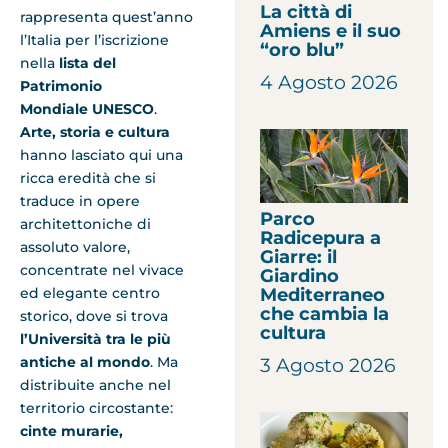
La città di
rappresenta quest’anno
Amiens e il suo
l’Italia per l’iscrizione
“oro blu”
nella
lista del
4 Agosto 2026
Patrimonio
Mondiale UNESCO
.
Arte, storia e cultura
hanno lasciato qui una
ricca eredità che si
traduce in opere
Parco
architettoniche di
Radicepura a
assoluto valore,
Giarre: il
concentrate nel vivace
Giardino
Mediterraneo
ed elegante centro
che cambia la
storico, dove si trova
cultura
l’Università tra le più
antiche al mondo
. Ma
3 Agosto 2026
distribuite anche nel
territorio circostante:
cinte murarie,