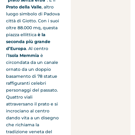
“
prato senza erba
”. È il
Prato della Valle
, altro
luogo simbolo di Padova
città di Giotto. Con i suoi
oltre 88.000 mq, questa
piazza ellittica
è la
seconda più grande
d’Europa
. Al centro
l’
Isola Memmia
è
circondata da un canale
ornato da un doppio
basamento di 78 statue
raffiguranti celebri
personaggi del passato.
Quattro viali
attraversano il prato e si
incrociano al centro
dando vita a un disegno
che richiama la
tradizione veneta del