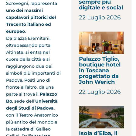
sempre più
Scrovegni, rappresenta
digitale e social
uno dei massimi
22 Luglio 2026
capolavori pittorici del
Trecento italiano ed
europeo
.
Da piazza Eremitani,
oltrepassando porta
Altinate, si entra nel
Palazzo Tiglio,
cuore della città e si
boutique hotel
raggiungono due dei
in Toscana
simboli più importanti di
progettato da
Padova. Posti uno di
John Werich
fronte all’altro, da una
22 Luglio 2026
parte si trova il
Palazzo
Bo
, sede dell’
Università
degli Studi di Padova
,
con il Teatro Anatomico
più antico del mondo e
la cattedra di Galileo
Isola d’Elba, il
Galilei. Dall’altro lato