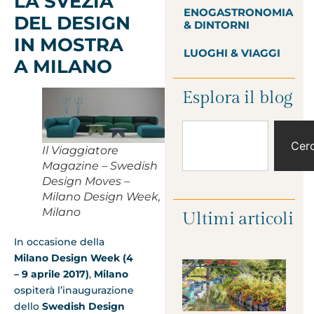
LA SVEZIA
ENOGASTRONOMIA
DEL DESIGN
& DINTORNI
IN MOSTRA
LUOGHI & VIAGGI
A MILANO
Esplora il blog
Cer
Il Viaggiatore
Magazine – Swedish
Design Moves –
Milano Design Week,
Milano
Ultimi articoli
In occasione della
Milano Design Week (4
–
9 aprile 2017
)
,
Milano
ospiterà l’inaugurazione
dello
Swedish Design