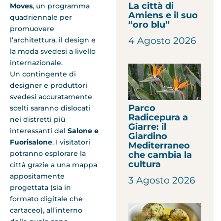
La città di
Moves
, un programma
Amiens e il suo
quadriennale per
“oro blu”
promuovere
4 Agosto 2026
l’architettura, il design e
la moda svedesi a livello
internazionale.
Un contingente di
designer e produttori
svedesi accuratamente
Parco
scelti saranno dislocati
Radicepura a
nei distretti più
Giarre: il
interessanti del
Salone e
Giardino
Fuorisalone
. I visitatori
Mediterraneo
potranno esplorare la
che cambia la
cultura
città grazie a una mappa
appositamente
3 Agosto 2026
progettata (sia in
formato digitale che
cartaceo), all’interno