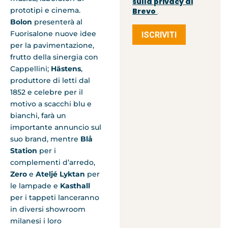
sulla privacy di
prototipi e cinema.
Brevo
.
Bolon
presenterà al
Fuorisalone nuove idee
ISCRIVITI
per la pavimentazione,
frutto della sinergia con
Cappellini;
Hästens
,
produttore di letti dal
1852 e celebre per il
motivo a scacchi blu e
bianchi, farà un
importante annuncio sul
suo brand, mentre
Blå
Station
per i
complementi d’arredo,
Zero
e
Ateljé Lyktan
per
le lampade e
Kasthall
per i tappeti lanceranno
in diversi showroom
milanesi i loro