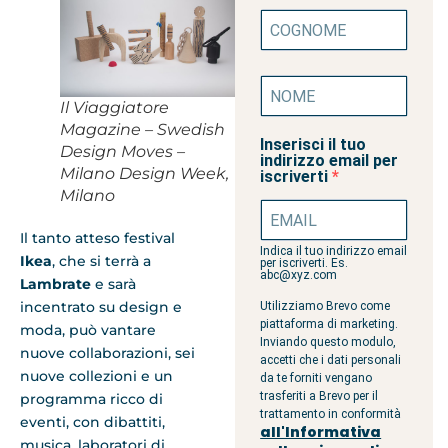
Il Viaggiatore
Magazine – Swedish
Inserisci il tuo
Design Moves –
indirizzo email per
Milano Design Week,
iscriverti
Milano
Il tanto atteso festival
Indica il tuo indirizzo email
Ikea
, che si terrà a
per iscriverti. Es.
abc@xyz.com
Lambrate
e sarà
incentrato su design e
Utilizziamo Brevo come
piattaforma di marketing.
moda, può vantare
Inviando questo modulo,
nuove collaborazioni, sei
accetti che i dati personali
nuove collezioni e un
da te forniti vengano
trasferiti a Brevo per il
programma ricco di
trattamento in conformità
eventi, con dibattiti,
all'Informativa
musica, laboratori di