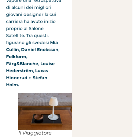
Vapore una retrospettiva
di alcuni dei migliori
giovani designer la cui
carriera ha avuto inizio
proprio al Salone
Satellite. Tra questi,
figurano gli svedesi
Mia
Cullin
,
Daniel Enoksson
,
Folkform,
Färg&Blanche
,
Louise
Hederström
,
Lucas
Hinnerud
e
Stefan
Holm.
Il Viaggiatore