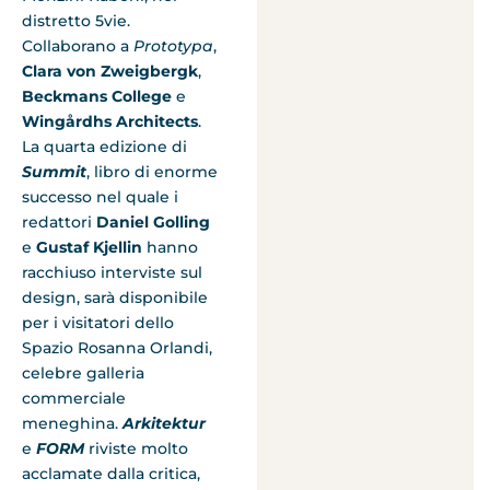
distretto 5vie.
Collaborano a
Prototypa
,
Clara von Zweigbergk
,
Beckmans
College
e
Wingårdhs Architects
.
La quarta edizione di
Summit
, libro di enorme
successo nel quale i
redattori
Daniel Golling
e
Gustaf Kjellin
hanno
racchiuso interviste sul
design, sarà disponibile
per i visitatori dello
Spazio Rosanna Orlandi,
celebre galleria
commerciale
meneghina.
Arkitektur
e
FORM
riviste molto
acclamate dalla critica,