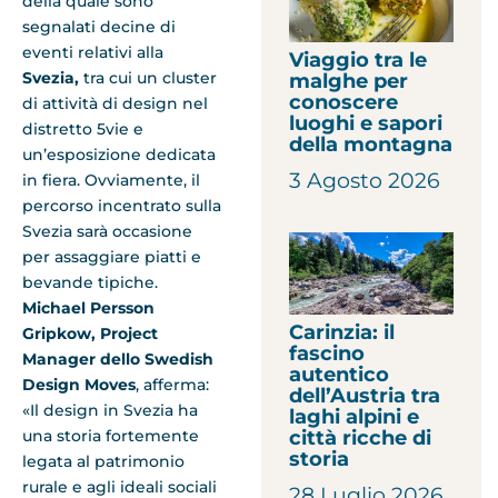
della quale sono
segnalati decine di
eventi relativi alla
Viaggio tra le
Svezia,
tra cui un cluster
malghe per
conoscere
di attività di design nel
luoghi e sapori
distretto 5vie e
della montagna
un’esposizione dedicata
3 Agosto 2026
in fiera. Ovviamente, il
percorso incentrato sulla
Svezia sarà occasione
per assaggiare piatti e
bevande tipiche.
Michael Persson
Carinzia: il
Gripkow, Project
fascino
Manager dello Swedish
autentico
Design Moves
, afferma:
dell’Austria tra
«Il design in Svezia ha
laghi alpini e
città ricche di
una storia fortemente
storia
legata al patrimonio
rurale e agli ideali sociali
28 Luglio 2026