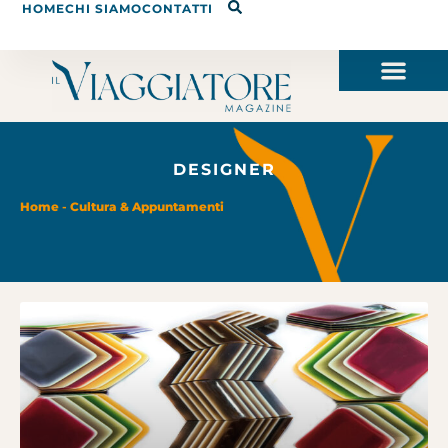
HOME
CHI SIAMO
CONTATTI
DESIGNER
Home
-
Cultura & Appuntamenti