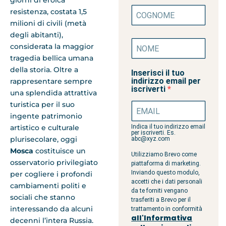
giorni di eroica
resistenza, costata 1,5
milioni di civili (metà
degli abitanti),
considerata la maggior
tragedia bellica umana
della storia. Oltre a
Inserisci il tuo
indirizzo email per
rappresentare sempre
iscriverti
una splendida attrattiva
turistica per il suo
ingente patrimonio
Indica il tuo indirizzo email
artistico e culturale
per iscriverti. Es.
plurisecolare, oggi
abc@xyz.com
Mosca
costituisce un
Utilizziamo Brevo come
osservatorio privilegiato
piattaforma di marketing.
Inviando questo modulo,
per cogliere i profondi
accetti che i dati personali
cambiamenti politi e
da te forniti vengano
sociali che stanno
trasferiti a Brevo per il
interessando da alcuni
trattamento in conformità
all'Informativa
decenni l’intera Russia.