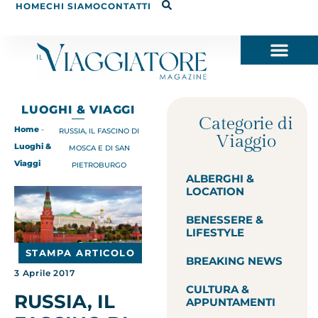
HOME
CHI SIAMO
CONTATTI
LUOGHI & VIAGGI
Categorie di
Home
-
RUSSIA, IL FASCINO DI
Viaggio
Luoghi &
MOSCA E DI SAN
Viaggi
PIETROBURGO
ALBERGHI &
LOCATION
BENESSERE &
LIFESTYLE
STAMPA ARTICOLO
BREAKING NEWS
3 Aprile 2017
CULTURA &
RUSSIA, IL
APPUNTAMENTI