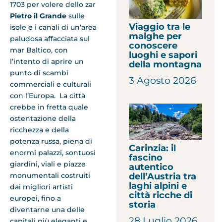
1703 per volere dello zar
Pietro il Grande
sulle
Viaggio tra le
isole e i canali di un’area
malghe per
paludosa affacciata sul
conoscere
mar Baltico, con
luoghi e sapori
l’intento di aprire un
della montagna
punto di scambi
3 Agosto 2026
commerciali e culturali
con l’Europa. La città
crebbe in fretta quale
ostentazione della
ricchezza e della
potenza russa, piena di
Carinzia: il
enormi palazzi, sontuosi
fascino
giardini, viali e piazze
autentico
dell’Austria tra
monumentali costruiti
laghi alpini e
dai migliori artisti
città ricche di
europei, fino a
storia
diventarne una delle
28 Luglio 2026
capitali più eleganti e