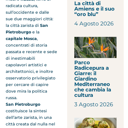
La città di
radicata cultura,
Amiens e il suo
sull’occidente e dalle
“oro blu”
sue due maggiori città:
4 Agosto 2026
la città zarista di
San
Pietroburgo
e la
capitale Mosca
,
concentrati di storia
passata e recente e sede
di inestimabili
Parco
capolavori artistici e
Radicepura a
architettonici, e inoltre
Giarre: il
osservatorio privilegiato
Giardino
Mediterraneo
per cercare di capire
che cambia la
dove mira la politica
cultura
russa.
3 Agosto 2026
San Pietroburgo
costituisce la sintesi
dell’arte zarista, in una
città creata dal nulla nel