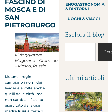
FASCINO DI
ENOGASTRONOMIA
MOSCA E DI
& DINTORNI
SAN
LUOGHI & VIAGGI
PIETROBURGO
Esplora il blog
Cer
Il Viaggiatore
Magazine – Cremlino
– Mosca, Russia
Mutano i regimi,
Ultimi articoli
cambiano i nomi dei
leader e a volte anche
quelli delle città, ma
non cambia il fascino
esercitato dalla gran
madre
Russia
, terra di