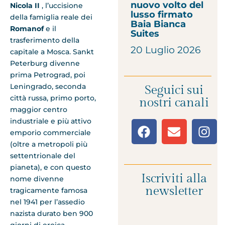
nuovo volto del
Nicola II
, l’uccisione
lusso firmato
della famiglia reale dei
Baia Bianca
Romanof
e il
Suites
trasferimento della
20 Luglio 2026
capitale a Mosca. Sankt
Peterburg divenne
prima Petrograd, poi
Leningrado, seconda
Seguici sui
città russa, primo porto,
nostri canali
maggior centro
industriale e più attivo
emporio commerciale
(oltre a metropoli più
settentrionale del
pianeta), e con questo
Iscriviti alla
nome divenne
newsletter
tragicamente famosa
nel 1941 per l’assedio
nazista durato ben 900