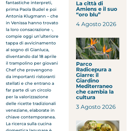
fantastiche interpreti,
La città di
Amiens e il suo
prima Paola Budel e poi
“oro blu”
Antonia Klugmann – che
in Venissa hanno trovato
4 Agosto 2026
la loro consacrazione -,
compie oggi un’ulteriore
tappa di avvicinamento
al sogno di Gianluca,
diventando dal 18 aprile
il trampolino per giovani
Parco
Radicepura a
Chef che provengono
Giarre: il
da importanti ristoranti
Giardino
stellati e che entrano a
Mediterraneo
far parte di un circolo
che cambia la
per la valorizzazione
cultura
delle ricette tradizionali
3 Agosto 2026
veneziane, elaborate in
chiave contemporanea.
La ricerca sulla cucina
domestica lagunare è,