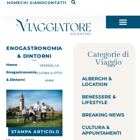
HOME
CHI SIAMO
CONTATTI
ENOGASTRONOMIA
Categorie di
& DINTORNI
Viaggio
Home
-
VENISSA, LA
Enogastronomia
CUCINA A OTTO
ALBERGHI &
& Dintorni
MANI
LOCATION
BENESSERE &
LIFESTYLE
BREAKING NEWS
CULTURA &
STAMPA ARTICOLO
APPUNTAMENTI