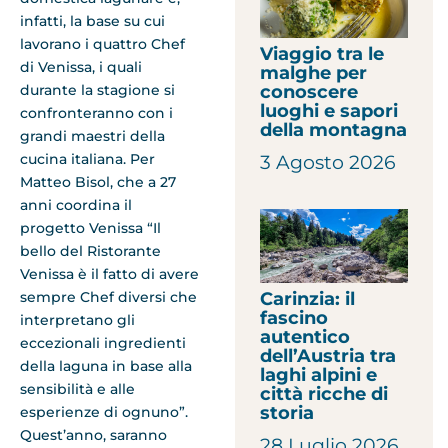
infatti, la base su cui
lavorano i quattro Chef
Viaggio tra le
di Venissa, i quali
malghe per
durante la stagione si
conoscere
luoghi e sapori
confronteranno con i
della montagna
grandi maestri della
cucina italiana. Per
3 Agosto 2026
Matteo Bisol, che a 27
anni coordina il
progetto Venissa “Il
bello del Ristorante
Venissa è il fatto di avere
Carinzia: il
sempre Chef diversi che
fascino
interpretano gli
autentico
eccezionali ingredienti
dell’Austria tra
della laguna in base alla
laghi alpini e
sensibilità e alle
città ricche di
storia
esperienze di ognuno”.
Quest’anno, saranno
28 Luglio 2026