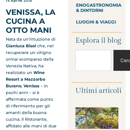
15 Aprile 2015
ENOGASTRONOMIA
& DINTORNI
VENISSA, LA
CUCINA A
LUOGHI & VIAGGI
OTTO MANI
Esplora il blog
Nata da un’intuizione di
Gianluca Bisol
che, nel
recuperare un vitigno
ormai scomparso della
Cer
Venezia Nativa, ha
realizzato un
Wine
Resort a Mazzorbo
Burano
,
Venissa
– in
Ultimi articoli
pochi anni – si è
affermata come punto
di riferimento per gli
amanti della buona
cucina. Il Ristorante,
affidato alle mani di due