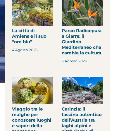
La città di
Parco Radicepura
Amiens e il suo
a Giarre: il
“oro blu”
Giardino
Mediterraneo che
4 Agosto 2026
cambia la cultura
3 Agosto 2026
Viaggio tra le
Carinzia: il
malghe per
fascino autentico
conoscere luoghi
dell’Austria tra
e sapori della
laghi alpini e