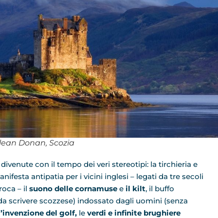
ilean Donan, Scozia
divenute con il tempo dei veri stereotipi: la tirchieria e
ifesta antipatia per i vicini inglesi – legati da tre secoli
oca – il
suono delle cornamuse
e
il kilt
, il buffo
da scrivere scozzese) indossato dagli uomini (senza
l
’invenzione del golf,
le
verdi e infinite brughiere