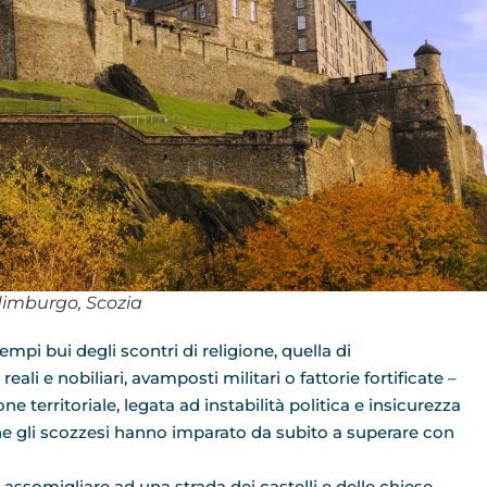
Edimburgo, Scozia
mpi bui degli scontri di religione, quella di
reali e nobiliari, avamposti militari o fattorie fortificate –
 territoriale, legata ad instabilità politica e insicurezza
 che gli scozzesi hanno imparato da subito a superare con
assomigliare ad una strada dei castelli e delle chiese,