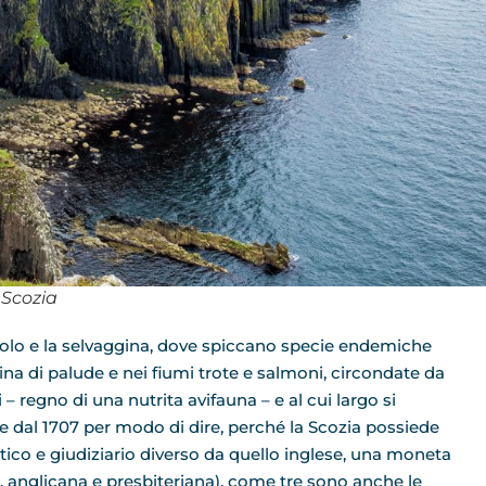
 Scozia
scolo e la selvaggina, dove spiccano specie endemiche
lina di palude e nei fiumi trote e salmoni, circondate da
i – regno di una nutrita avifauna – e al cui largo si
te dal 1707 per modo di dire, perché la Scozia possiede
co e giudiziario diverso da quello inglese, una moneta
a, anglicana e presbiteriana), come tre sono anche le