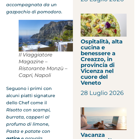
accompagnata da un
gazpachio di pomodoro
.
Ospitalità, alta
cucina e
benessere a
Il Viaggiatore
Creazzo, in
Magazine –
provincia di
Ristorante Monzù –
Vicenza nel
Capri, Napoli
cuore del
Veneto
Seguono i primi con
28 Luglio 2026
alcuni piatti signature
dello Chef come il
Risotto con scampi,
burrata, capperi al
profumo
di limone,
Pasta e patate con
Vacanza
astice
e provola