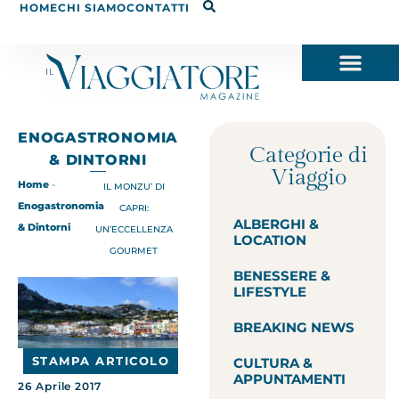
HOME
CHI SIAMO
CONTATTI
ENOGASTRONOMIA
Categorie di
& DINTORNI
Viaggio
Home
-
IL MONZU’ DI
Enogastronomia
CAPRI:
ALBERGHI &
& Dintorni
UN’ECCELLENZA
LOCATION
GOURMET
BENESSERE &
LIFESTYLE
BREAKING NEWS
STAMPA ARTICOLO
CULTURA &
APPUNTAMENTI
26 Aprile 2017