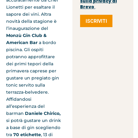
accuratamente da Chef
sulla privacy di
Brevo
Lionetti per esaltare il
.
sapore dei vini. Altra
ISCRIVITI
novità della stagione è
l’inaugurazione del
Monzù Gin Club &
American Bar
a bordo
piscina. Gli ospiti
potranno approfittare
dei primi tepori della
primavera caprese per
gustare un pregiato gin
tonic servito sulla
terrazza-belvedere.
Affidandosi
all’esperienza del
barman
Daniele Chirico,
si potrà gustare un drink
a base di gin scegliendo
tra
70 etichette
, 13 di