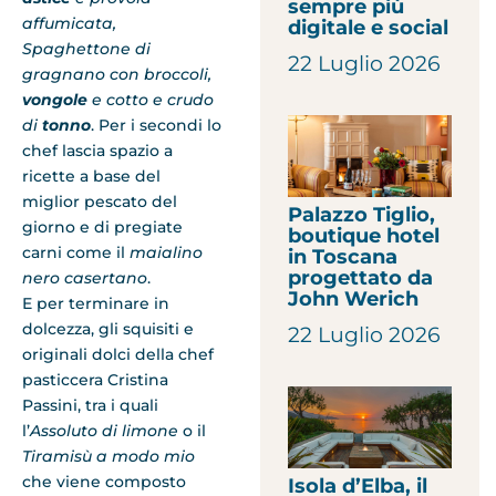
sempre più
affumicata,
digitale e social
Spaghettone di
22 Luglio 2026
gragnano con
broccoli,
vongole
e cotto e crudo
di
tonno
. Per i secondi lo
chef lascia spazio a
ricette a base del
miglior pescato del
Palazzo Tiglio,
giorno e di pregiate
boutique hotel
carni come il
maialino
in Toscana
progettato da
nero casertano
.
John Werich
E per terminare in
dolcezza, gli squisiti e
22 Luglio 2026
originali dolci della chef
pasticcera Cristina
Passini, tra i quali
l’
Assoluto di limone
o il
Tiramisù a modo mio
che viene composto
Isola d’Elba, il