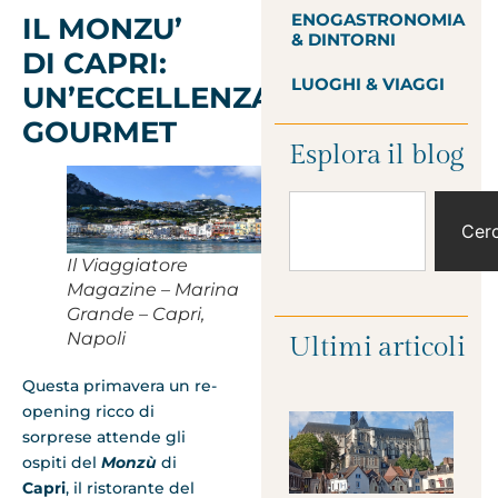
ENOGASTRONOMIA
IL MONZU’
& DINTORNI
DI CAPRI:
LUOGHI & VIAGGI
UN’ECCELLENZA
GOURMET
Esplora il blog
Cer
Il Viaggiatore
Magazine – Marina
Grande – Capri,
Napoli
Ultimi articoli
Questa primavera un re-
opening ricco di
sorprese attende gli
ospiti del
Monzù
di
Capri
, il ristorante del