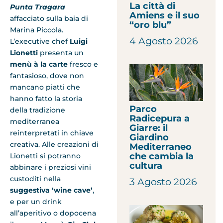
La città di
Punta Tragara
Amiens e il suo
affacciato sulla baia di
“oro blu”
Marina Piccola.
4 Agosto 2026
L’executive chef
Luigi
Lionetti
presenta un
menù à la carte
fresco e
fantasioso, dove non
mancano piatti che
hanno fatto la storia
Parco
della tradizione
Radicepura a
mediterranea
Giarre: il
reinterpretati in chiave
Giardino
creativa. Alle creazioni di
Mediterraneo
che cambia la
Lionetti si potranno
cultura
abbinare i preziosi vini
custoditi nella
3 Agosto 2026
suggestiva ‘wine cave’
,
e per un drink
all’aperitivo o dopocena