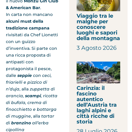
il nuovo
Monzù Gin Club
& American Bar
.
In carta non mancano
Viaggio tra le
malghe per
alcuni must della
conoscere
tradizione campana
luoghi e sapori
rivisitati da Chef Lionetti
della montagna
con un guizzo
3 Agosto 2026
d’inventiva. Si parte con
una ricca proposta di
antipasti con
protagonista il pesce,
dalle
seppie
con ceci,
friarielli e pizzico di
Carinzia: il
n’duja
, alla
zuppetta di
fascino
arancia,
scampi
,
ricotta
autentico
di bufala, crema di
dell’Austria tra
finocchietto e bottarga
laghi alpini e
città ricche di
di muggine
, alla
tartar
storia
di
branzino
all’erba
cipollina
28 Luglio 2026