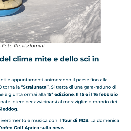
-Foto Previsdomini
del clima mite e dello sci in
venti e appuntamenti animeranno il paese fino alla
0
torna la “
Stralunata”.
Si tratta di una gara-raduno di
he è giunta ormai alla
15ª edizione
.
Il 15 e il 16 febbraio
rnate intere per avvicinarsi al meraviglioso mondo dei
Sleddog.
divertimento e musica con il
Tour di RDS
. La domenica
Trofeo Golf Aprica sulla neve.