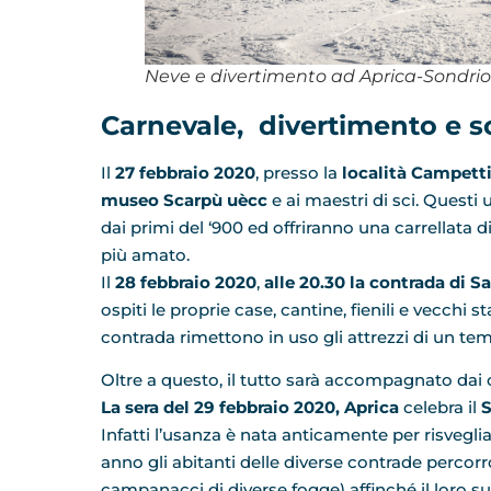
Neve e divertimento ad Aprica-Sondrio
Carnevale, divertimento e s
Il
27 febbraio 2020
, presso la
località Campett
museo Scarpù uècc
e ai maestri di sci. Questi 
dai primi del ‘900 ed offriranno una carrellata d
più amato.
Il
28 febbraio 2020
,
alle 20.30 la contrada di S
ospiti le proprie case, cantine, fienili e vecchi s
contrada rimettono in uso gli attrezzi di un tem
Oltre a questo, il tutto sarà accompagnato dai co
La sera del 29 febbraio
2020,
Aprica
celebra il
S
Infatti l’usanza è nata anticamente per risvegl
anno gli abitanti delle diverse contrade percor
campanacci di diverse fogge) affinché il loro suo