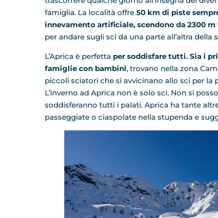
trascorrere qualche giorno all’insegna del dive
famiglia. La località offre
50 km di piste sempr
innevamento artificiale, scendono da 2300 m 
per andare sugli sci da una parte all’altra della s
L’Aprica è perfetta
per soddisfare tutti. Sia i pr
famiglie con bambini
, trovano nella zona Camp
piccoli sciatori che si avvicinano allo sci per la 
L’inverno ad Aprica non è solo sci. Non si posso
soddisferanno tutti i palati. Aprica ha tante alt
passeggiate o ciaspolate nella stupenda e sug