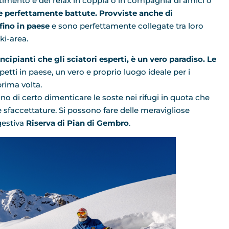
rtimento e del relax in coppia o in compagnia di amici o
e perfettamente battute. Provviste anche di
fino in paese
e sono perfettamente collegate tra loro
ki-area.
incipianti che gli sciatori esperti, è un vero paradiso. Le
etti in paese, un vero e proprio luogo ideale per i
prima volta.
no di certo dimenticare le soste nei rifugi in quota che
re sfaccettature. Si possono fare delle meravigliose
gestiva
Riserva di Pian di Gembro
.