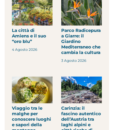
La città di
Parco Radicepura
Amiens e il suo
a Giarre: il
“oro blu”
Giardino
Mediterraneo che
4 Agosto 2026
cambia la cultura
3 Agosto 2026
Viaggio tra le
Carinzia: il
malghe per
fascino autentico
conoscere luoghi
dell’Austria tra
e sapori della
laghi alpini e