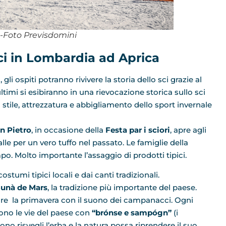
-Foto Previsdomini
ci in Lombardia ad Aprica
i
, gli ospiti potranno rivivere la storia dello sci grazie al
ultimi si esibiranno in una rievocazione storica sullo sci
i stile, attrezzatura e abbigliamento dello sport invernale
an Pietro
, in occasione della
Festa par i sciori
, apre agli
talle per un vero tuffo nel passato. Le famiglie della
po. Molto importante l’assaggio di prodotti tipici.
stumi tipici locali e dai canti tradizionali.
unà de Mars
, la tradizione più importante del paese.
iare la primavera con il suono dei campanacci. Ogni
rono le vie del paese con
“brónse e sampógn”
(i
no risvegli l’erba e la natura possa riprendere il suo