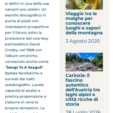
si definì in una delle sue
canzoni più celebri. Un
Viaggio tra le
esordio discografico in
malghe per
punta di piedi con
conoscere
interessanti prospettive
luoghi e sapori
della montagna
per il futuro, sotto la
protezione del cow-boy
3 Agosto 2026
psichedelico David
Crosby, nel 1968 con
l’album omonimo,
conosciuto anche come
“
Songs To A Seagull
”.
Ballate favolistiche e
Carinzia: il
surreali dai tratti
fascino
autentico
autobiografici. Lucida
dell’Austria tra
capacità di analisi e
laghi alpini e
poetica propensione a
città ricche di
tradurre in versi le
storia
proprie sensazioni. La
28 Luglio 2026