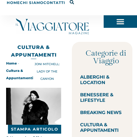
HOME
CHI SIAMO
CONTATTI
CULTURA &
Categorie di
APPUNTAMENTI
Viaggio
Home
-
JONI MITCHELL:
Cultura &
LADY OF THE
ALBERGHI &
Appuntamenti
CANYON
LOCATION
BENESSERE &
LIFESTYLE
BREAKING NEWS
CULTURA &
STAMPA ARTICOLO
APPUNTAMENTI