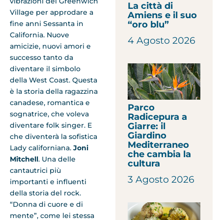
vibrazioni del Greenwich
La città di
Village per approdare a
Amiens e il suo
“oro blu”
fine anni Sessanta in
California. Nuove
4 Agosto 2026
amicizie, nuovi amori e
successo tanto da
diventare il simbolo
della West Coast. Questa
è la storia della ragazzina
canadese, romantica e
Parco
sognatrice, che voleva
Radicepura a
Giarre: il
diventare folk singer. E
Giardino
che diventerà la sofistica
Mediterraneo
Lady californiana.
Joni
che cambia la
Mitchell
. Una delle
cultura
cantautrici più
3 Agosto 2026
importanti e influenti
della storia del rock.
“Donna di cuore e di
mente”, come lei stessa