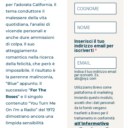
per l’adorata California. Il
tema conduttore il
malessere della vita
quotidiana, l’analisi di
vicende personali e
anche dure ammissioni
Inserisci il tuo
di colpa. Il suo
indirizzo email per
iscriverti
atteggiamento
romantico nella ricerca
della felicità, che però è
impossibile. Il risultato è
Indica il tuo indirizzo email
per iscriverti. Es.
la perenne malinconia,
abc@xyz.com
“Blue” appunto. Il
Utilizziamo Brevo come
successivo “
For The
piattaforma di marketing.
Roses
” e il singolo
Inviando questo modulo,
contenuto “You Turn Me
accetti che i dati personali
da te forniti vengano
On I’m a Radio” del 1972
trasferiti a Brevo per il
dimostrano ancora una
trattamento in conformità
limpida sensibilità
all'Informativa