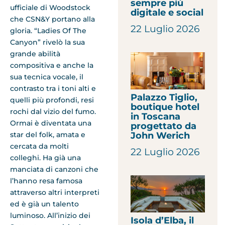
sempre più
ufficiale di Woodstock
digitale e social
che CSN&Y portano alla
22 Luglio 2026
gloria. “Ladies Of The
Canyon” rivelò la sua
grande abilità
compositiva e anche la
sua tecnica vocale, il
contrasto tra i toni alti e
Palazzo Tiglio,
quelli più profondi, resi
boutique hotel
rochi dal vizio del fumo.
in Toscana
Ormai è diventata una
progettato da
star del folk, amata e
John Werich
cercata da molti
22 Luglio 2026
colleghi. Ha già una
manciata di canzoni che
l’hanno resa famosa
attraverso altri interpreti
ed è già un talento
luminoso. All’inizio dei
Isola d’Elba, il