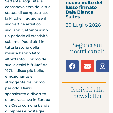
Settanta, acquisita la
nuovo volto del
consapevolezza della sua
lusso firmato
Baia Bianca
statura di compositrice,
Suites
la Mitchell raggiunse il
suo vertice artistico. I
20 Luglio 2026
suoi anni Settanta sono
un periodo di creatività
sublime. Pochi altri in
Seguici sui
tutta la storia della
nostri canali
musica hanno fatto
altrettanto. Il primo dei
suoi classici è “
Blue
” del
1971. Il disco più bello,
emozionante e
struggente del primo
periodo. Diario
Iscriviti alla
spensierato e divertito
newsletter
di una vacanza in Europa
e a Creta con una banda
di hippies e nostalgia