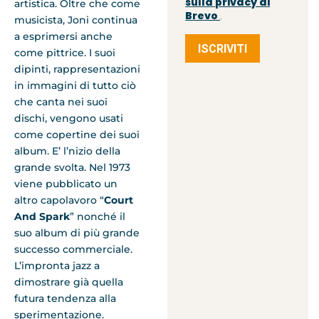
sulla privacy di
artistica. Oltre che come
Brevo
.
musicista, Joni continua
a esprimersi anche
ISCRIVITI
come pittrice. I suoi
dipinti, rappresentazioni
in immagini di tutto ciò
che canta nei suoi
dischi, vengono usati
come copertine dei suoi
album. E’ l’nizio della
grande svolta. Nel 1973
viene pubblicato un
altro capolavoro “
Court
And Spark
” nonché il
suo album di più grande
successo commerciale.
L’impronta jazz a
dimostrare già quella
futura tendenza alla
sperimentazione.