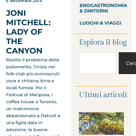
6 Novembre 2014
ENOGASTRONOMIA
& DINTORNI
JONI
MITCHELL:
LUOGHI & VIAGGI
LADY OF
THE
Esplora il blog
CANYON
Risolto il problema della
Cer
poliomelite, l’inizio nei
folk-club più sconosciuti:
voce e chitarra, birra e
locali fumosi. Poi il
Ultimi articoli
Festival di Mariposa, i
coffee house a Toronto,
un matrimonio
abbandonato a Detroit e
una figlia data in
adozione, le buone