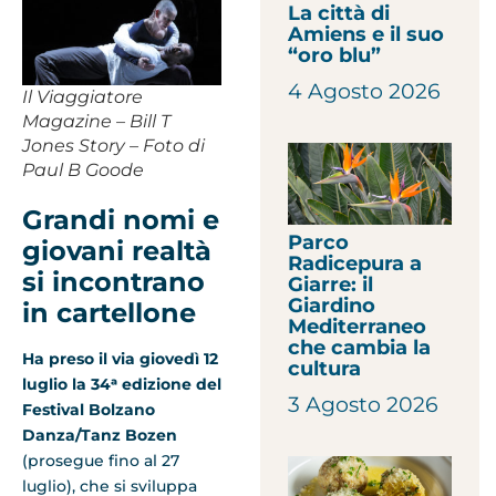
La città di
Amiens e il suo
“oro blu”
4 Agosto 2026
Il Viaggiatore
Magazine – Bill T
Jones Story – Foto di
Paul B Goode
Grandi nomi e
Parco
giovani realtà
Radicepura a
si incontrano
Giarre: il
Giardino
in cartellone
Mediterraneo
che cambia la
Ha preso il via giovedì 12
cultura
luglio la 34
ᵃ
edizione del
3 Agosto 2026
Festival Bolzano
Danza/Tanz Bozen
(prosegue fino al 27
luglio), che si sviluppa