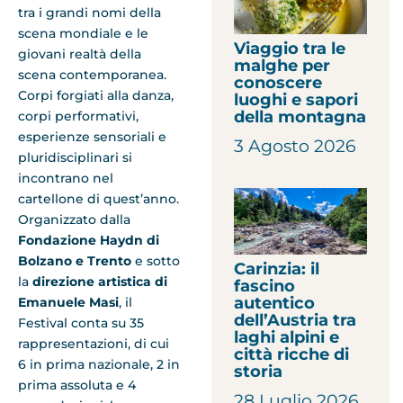
tra i grandi nomi della
scena mondiale e le
Viaggio tra le
giovani realtà della
malghe per
scena contemporanea
.
conoscere
Corpi forgiati alla danza,
luoghi e sapori
della montagna
corpi performativi,
esperienze sensoriali e
3 Agosto 2026
pluridisciplinari si
incontrano nel
cartellone di quest’anno.
Organizzato dalla
Fondazione Haydn di
Bolzano e Trento
e sotto
Carinzia: il
la
direzione artistica di
fascino
autentico
Emanuele Masi
, il
dell’Austria tra
Festival conta su 35
laghi alpini e
rappresentazioni, di cui
città ricche di
6 in prima nazionale, 2 in
storia
prima assoluta e 4
28 Luglio 2026