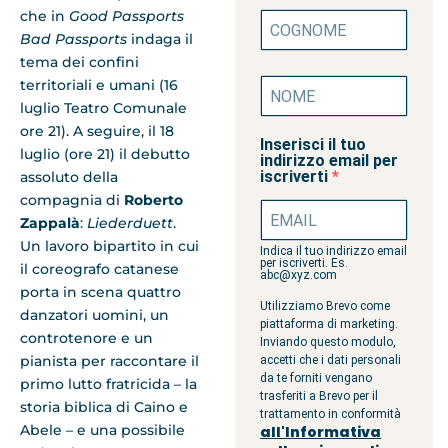
che in
Good Passports
Bad Passports
indaga il
tema dei confini
territoriali e umani (16
luglio Teatro Comunale
ore 21). A seguire, il 18
Inserisci il tuo
luglio (ore 21) il debutto
indirizzo email per
iscriverti
assoluto della
compagnia di
Roberto
Zappalà
:
Liederduett
.
Un lavoro bipartito in cui
Indica il tuo indirizzo email
per iscriverti. Es.
il coreografo catanese
abc@xyz.com
porta in scena quattro
Utilizziamo Brevo come
danzatori uomini, un
piattaforma di marketing.
controtenore e un
Inviando questo modulo,
pianista per raccontare il
accetti che i dati personali
da te forniti vengano
primo lutto fratricida – la
trasferiti a Brevo per il
storia biblica di Caino e
trattamento in conformità
Abele – e una possibile
all'Informativa