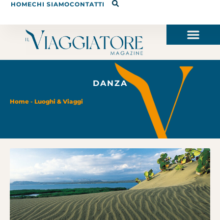
HOME
CHI SIAMO
CONTATTI
DANZA
Home
-
Luoghi & Viaggi