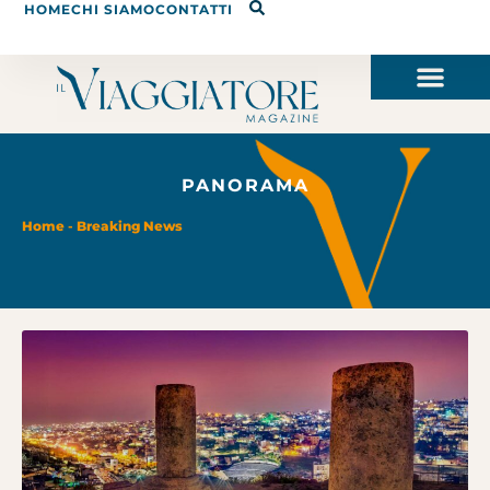
HOME
CHI SIAMO
CONTATTI
PANORAMA
Home
-
Breaking News