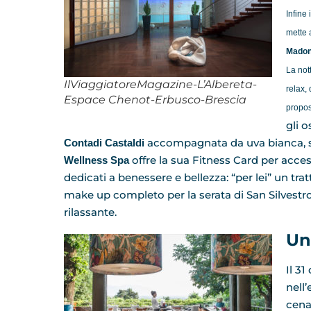
Infine 
mette 
Madon
La not
IlViaggiatoreMagazine-L’Albereta-
relax,
Espace Chenot-Erbusco-Brescia
propos
gli 
accompagnata da uva bianca, si
Contadi Castaldi
offre la sua Fitness Card per acce
Wellness Spa
dedicati a benessere e bellezza: “per lei” un tr
make up completo per la serata di San Silvestr
rilassante.
Una
Il 31
nell
cena