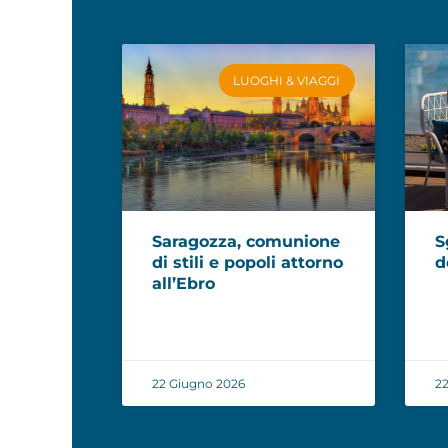
LUOGHI & VIAGGI
Saragozza, comunione
S
di stili e popoli attorno
d
all’Ebro
22 Giugno 2026
22