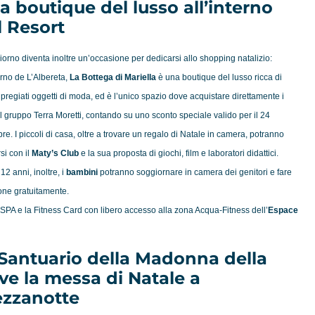
a boutique del lusso all’interno
l Resort
giorno diventa inoltre un’occasione per dedicarsi allo shopping natalizio:
terno de L’Albereta,
La Bottega di Mariella
è una boutique del lusso ricca di
 pregiati oggetti di moda, ed è l’unico spazio dove acquistare direttamente i
el gruppo Terra Moretti, contando su uno sconto speciale valido per il 24
e. I piccoli di casa, oltre a trovare un regalo di
Natale
in camera, potranno
rsi con il
Maty’s Club
e la sua proposta di giochi, film e laboratori didattici.
 12 anni, inoltre, i
bambini
potranno soggiornare in camera dei genitori e fare
one gratuitamente.
PA e la Fitness Card con libero accesso alla zona Acqua-Fitness dell’
Espace
 Santuario della Madonna della
ve la messa di Natale a
zzanotte