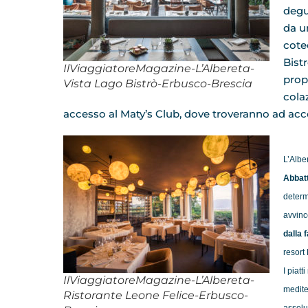
degu
da u
cotec
Bist
IlViaggiatoreMagazine-L’Albereta-
prop
Vista Lago Bistrò-Erbusco-Brescia
cola
accesso al Maty’s Club, dove troveranno ad accogl
L’Alber
Abbatt
determ
avvinc
dalla 
resort
I piatt
IlViaggiatoreMagazine-L’Albereta-
mediter
Ristorante Leone Felice-Erbusco-