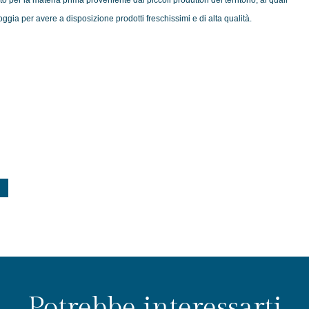
o per la materia prima proveniente dai piccoli produttori del territorio, ai quali
oggia per avere a disposizione prodotti freschissimi e di alta qualità.
Potrebbe interessarti