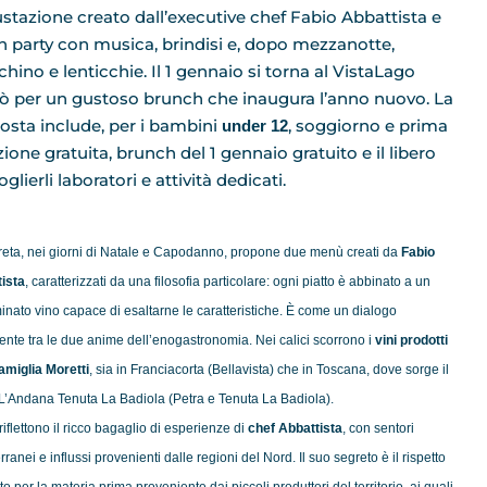
stazione creato dall’executive chef Fabio Abbattista e
n party con musica, brindisi e, dopo mezzanotte,
hino e lenticchie. Il 1
gennaio
si torna al VistaLago
rò per un gustoso brunch che inaugura l’anno nuovo. La
osta include, per i bambini
, soggiorno e prima
under 12
zione gratuita, brunch del 1
gennaio
gratuito e il libero
ierli laboratori e attività dedicati.
eta, nei giorni di
Natale
e Capodanno, propone due menù creati da
Fabio
ista
, caratterizzati da una filosofia particolare: ogni piatto è abbinato a un
inato vino capace di esaltarne le caratteristiche. È come un dialogo
ente tra le due anime dell’enogastronomia. Nei calici scorrono i
vini prodotti
famiglia Moretti
, sia in Franciacorta (Bellavista) che in Toscana, dove sorge il
 L’Andana Tenuta La Badiola (Petra e Tenuta La Badiola).
i riflettono il ricco bagaglio di esperienze di
chef Abbattista
, con sentori
ranei e influssi provenienti dalle regioni del Nord. Il suo segreto è il rispetto