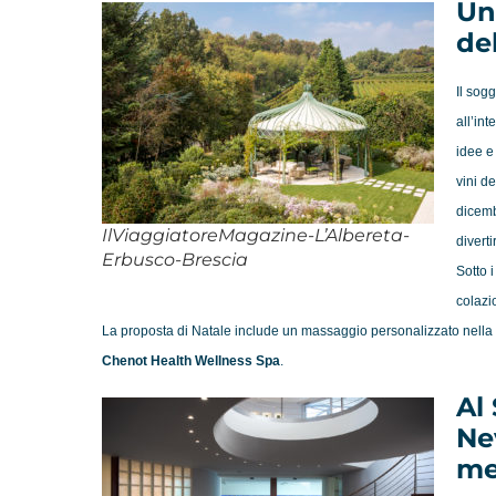
Un
de
Il sog
all’in
idee e
vini d
dicembr
IlViaggiatoreMagazine-L’Albereta-
diverti
Erbusco-Brescia
Sotto i
colazi
La proposta di
Natale
include un massaggio personalizzato nella S
Chenot Health Wellness Spa
.
Al
Ne
me