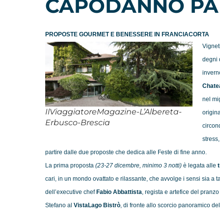
CAPODANNO PA
PROPOSTE GOURMET E BENESSERE IN FRANCIACORTA
Vigneti
degni d
invern
Chate
nel mig
IlViaggiatoreMagazine-L’Albereta-
origin
Erbusco-Brescia
circond
stress
partire dalle due proposte che dedica alle Feste di fine anno.
La prima proposta
(23-27 dicembre, minimo 3 notti)
è legata alle
cari, in un mondo ovattato e rilassante, che avvolge i sensi sia a 
dell’executive chef
Fabio Abbattista
, regista e artefice del pranzo
Stefano al
VistaLago Bistrò
, di fronte allo scorcio panoramico de