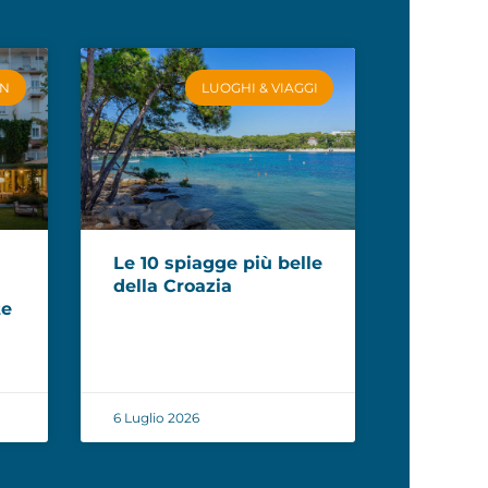
ON
LUOGHI & VIAGGI
Le 10 spiagge più belle
i
della Croazia
te
6 Luglio 2026