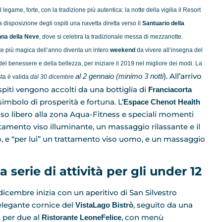
il legame, forte, con la tradizione più autentica: la notte della vigilia il Resort
a disposizione degli ospiti una navetta diretta verso il
Santuario della
na della Neve
, dove si celebra la tradizionale messa di mezzanotte.
te più magica dell’anno diventa un intero
weekend
da vivere all’insegna del
 del benessere e della bellezza, per iniziare il 2019 nel migliore dei modi. La
). All’arrivo
al 2 gennaio (minimo 3 notti
ta è valida
dal 30
dicembre
ospiti vengono accolti da una bottiglia di
Franciacorta
mbolo di prosperità e fortuna. L’
Espace Chenot Health
sso libero alla zona Aqua-Fitness e speciali momenti
attamento viso illuminante, un massaggio rilassante e il
o, e “per lui” un trattamento viso uomo, e un massaggio
 serie di attività per gli under 12
dicembre
inizia con un aperitivo di San Silvestro
’elegante cornice del
, seguito da una
VistaLago Bistrò
 per due al
, con menù
Ristorante LeoneFelice