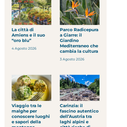
La città di
Parco Radicepura
Amiens e il suo
a Giarre: il
“oro blu”
Giardino
Mediterraneo che
4 Agosto 2026
cambia la cultura
3 Agosto 2026
Viaggio tra le
Carinzia: il
malghe per
fascino autentico
conoscere luoghi
dell’Austria tra
e sapori della
laghi alpini e