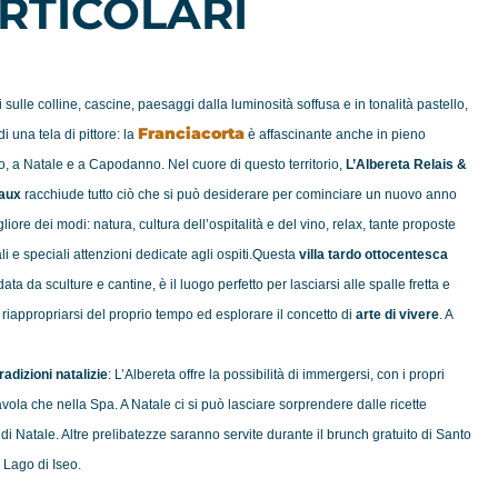
RTICOLARI
 sulle colline, cascine, paesaggi dalla luminosità soffusa e in tonalità pastello,
Franciacorta
i una tela di pittore: la
è affascinante anche in pieno
o, a
Natale
e a Capodanno. Nel cuore di questo territorio,
L’Albereta Relais &
aux
racchiude tutto ciò che si può desiderare per cominciare un nuovo anno
liore dei modi: natura, cultura dell’ospitalità e del vino, relax, tante proposte
ali e speciali attenzioni dedicate agli ospiti.Questa
villa tardo ottocentesca
ata da sculture e cantine, è il luogo perfetto per lasciarsi alle spalle fretta e
, riappropriarsi del proprio tempo ed esplorare il concetto di
arte di vivere
. A
tradizioni natalizie
: L’Albereta offre la possibilità di immergersi, con i propri
tavola che nella Spa. A
Natale
ci si può lasciare sorprendere dalle ricette
 di
Natale
. Altre prelibatezze saranno servite durante il brunch gratuito di Santo
l Lago di Iseo.