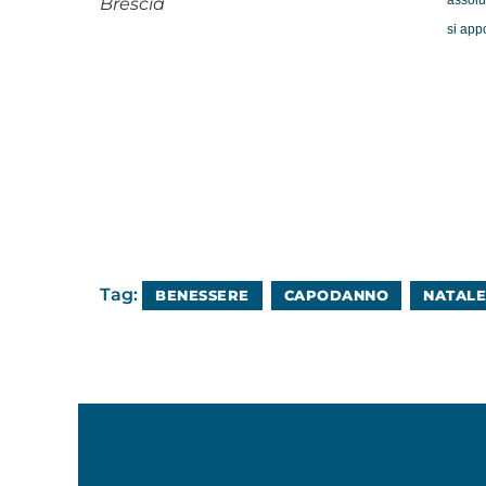
assolut
Brescia
si app
Tag:
BENESSERE
CAPODANNO
NATALE