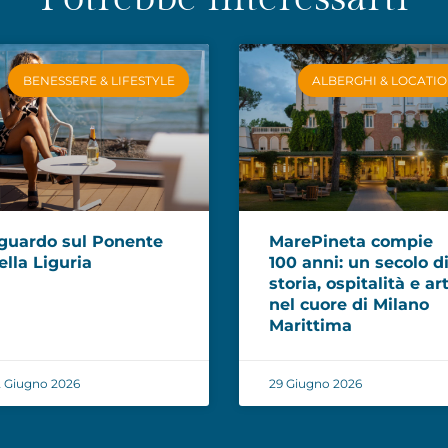
BENESSERE & LIFESTYLE
ALBERGHI & LOCATI
guardo sul Ponente
MarePineta compie
ella Liguria
100 anni: un secolo d
storia, ospitalità e ar
nel cuore di Milano
Marittima
 Giugno 2026
29 Giugno 2026