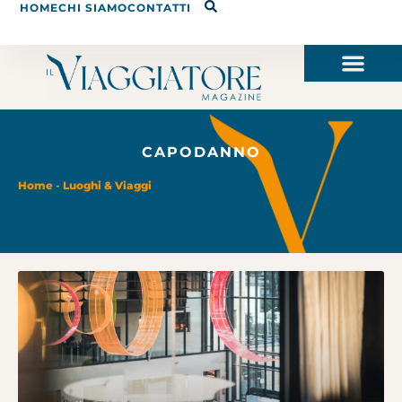
HOME
CHI SIAMO
CONTATTI
CAPODANNO
Home
-
Luoghi & Viaggi