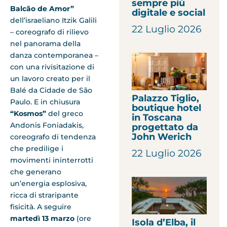
sempre più
Balcão de Amor”
digitale e social
dell’israeliano Itzik Galili
22 Luglio 2026
– coreografo di rilievo
nel panorama della
danza contemporanea –
con una rivisitazione di
un lavoro creato per il
Balé da Cidade de São
Palazzo Tiglio,
Paulo. E in chiusura
boutique hotel
“Kosmos”
del greco
in Toscana
Andonis Foniadakis,
progettato da
John Werich
coreografo di tendenza
che predilige i
22 Luglio 2026
movimenti ininterrotti
che generano
un’energia esplosiva,
ricca di straripante
fisicità. A seguire
martedì 13 marzo
(ore
Isola d’Elba, il