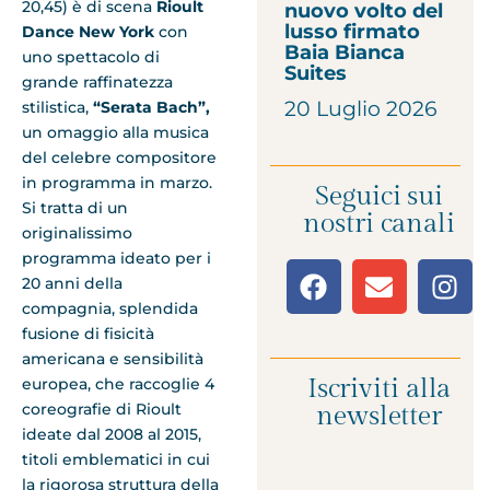
20,45) è di scena
Rioult
nuovo volto del
lusso firmato
Dance New York
con
Baia Bianca
uno spettacolo di
Suites
grande raffinatezza
20 Luglio 2026
stilistica,
“Serata Bach”,
un omaggio alla musica
del celebre compositore
in programma in marzo.
Seguici sui
Si tratta di un
nostri canali
originalissimo
programma ideato per i
20 anni della
compagnia, splendida
fusione di fisicità
americana e sensibilità
Iscriviti alla
europea, che raccoglie 4
coreo­grafie di Rioult
newsletter
ideate dal 2008 al 2015,
titoli emblematici in cui
la rigorosa struttura della