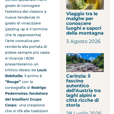
grado di coniugare
l’estetica del classico a
Viaggio tra le
nuove tendenze in
malghe per
conoscere
grado di vivacizzare
luoghi e sapori
(jazzing up è il termine
della montagna
che le rappresenta)
3 Agosto 2026
l’arte coreutica per
renderla alla portata di
platee sempre più vaste.
A Vicenza i BJM
presenteranno un
trittico ideato da
Louis
Carinzia: il
Robitaille
. Il primo è
fascino
“Rouge”
con la
autentico
coreografia di
Rodrigo
dell’Austria tra
Pederneiras
,
fondatore
laghi alpini e
dei brasiliani Grupo
città ricche di
storia
Corpo
: una creazione
che si rifà alle tradizioni
28 Luglio 2026