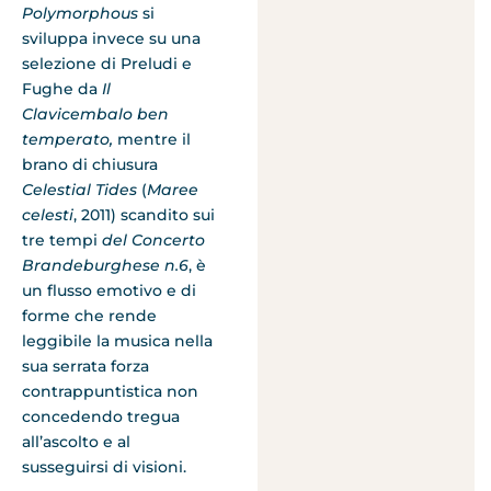
Polymorphous
si
sviluppa invece su una
selezione di Preludi e
Fughe da
Il
Clavicembalo ben
temperato,
mentre il
brano di chiusura
Celestial Tides
(
Maree
celesti
, 2011) scandito sui
tre tempi
del Concerto
Bran­deburghese n.6
, è
un flusso emotivo e di
forme che rende
leggibile la musica nella
sua serrata forza
contrappuntisti­ca non
concedendo tregua
all’ascolto e al
susseguirsi di visioni.