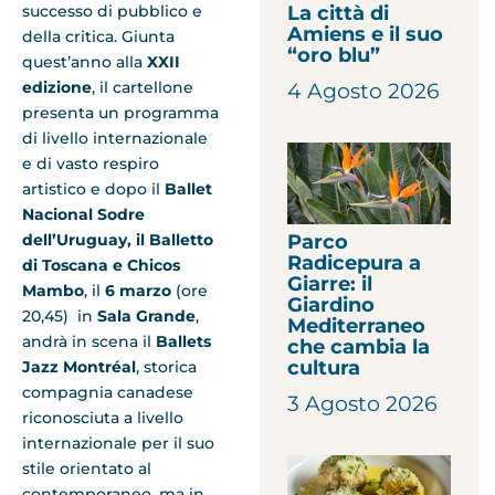
successo di pubblico e
La città di
Amiens e il suo
della critica. Giunta
“oro blu”
quest’anno alla
XXII
edizione
, il cartellone
4 Agosto 2026
presenta un programma
di livello internazionale
e di vasto respiro
artistico e dopo il
Ballet
Nacional Sodre
dell’Uruguay, il Balletto
Parco
Radicepura a
di Toscana e Chicos
Giarre: il
Mambo
, il
6
marzo
(ore
Giardino
20,45) in
Sala Grande
,
Mediterraneo
andrà in scena il
Ballets
che cambia la
cultura
Jazz Montréal
, storica
compagnia canadese
3 Agosto 2026
riconosciuta a livello
internazionale per il suo
stile orientato al
contemporaneo, ma in