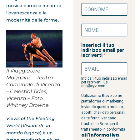
musica barocca incontra
l’evanescenza e la
modernità delle forme.
Inserisci il tuo
indirizzo email per
iscriverti
Il Viaggiatore
Magazine – Teatro
Indica il tuo indirizzo email
per iscriverti. Es.
Comunale di Vicenza
abc@xyz.com
– Celestial Tides,
Utilizziamo Brevo come
Vicenza – Foto
piattaforma di marketing.
Whitney Browne
Inviando questo modulo,
accetti che i dati personali
Views of the Fleeting
da te forniti vengano
trasferiti a Brevo per il
World
(
Visioni di un
trattamento in conformità
mondo fugace
) è un
all'Informativa
brano meditativo diviso