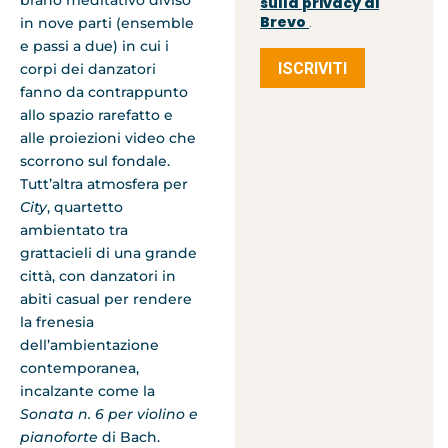
sulla privacy di
Brevo
in nove parti (ensemble
.
e passi a due) in cui i
ISCRIVITI
corpi dei danzatori
fanno da contrappunto
allo spazio rarefatto e
alle proiezioni video che
scorrono sul fondale.
Tutt’altra atmosfera per
City
, quartetto
ambienta­to tra
grattacieli di una grande
città, con danzatori in
abiti casual per rendere
la frenesia
dell’ambientazione
contemporanea,
incalzante come la
Sonata n. 6 per violino e
pianoforte
di Bach.