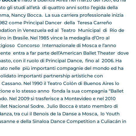
ato gli studi all’età di quattro anni sotto l’egida della
a, Nancy Bocca. La sua carriera professionale inizia
1982 come Principal Dancer della Teresa Carreño
dation in Venezuela ed al Teatro Municipal di Rio de
iro in Brasile. Nel 1985 vince la medaglia d’Oro al
tigioso Concorso Internazionale di Mosca e l’anno
ente entra a far parte dell’American Ballet Theater dove
masto, con il ruolo di Principal Dance, fino al 2006. Ha
ato nelle più importanti compagnie del mondo ed ha
olidato importanti partnership artistiche con
 Cassano. Nel 1990 il Teatro Colón di Buenos Aires lo
uzione e lo stesso anno fonda la sua compagnia “Ballet
ondo. Nel 2009 si trasferisce a Montevideo e nel 2010
allet Nacional Sodre. Julio Bocca è stato membro di
danza, tra cui il Benois de la Danse a Mosca, lo Youth
ausanne e della Sinaloa Dance Competition a Culiacán in