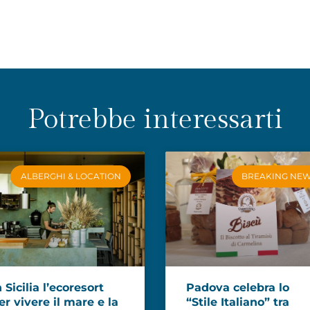
Potrebbe interessarti
ALBERGHI & LOCATION
BREAKING NE
n Sicilia l’ecoresort
Padova celebra lo
er vivere il mare e la
“Stile Italiano” tra