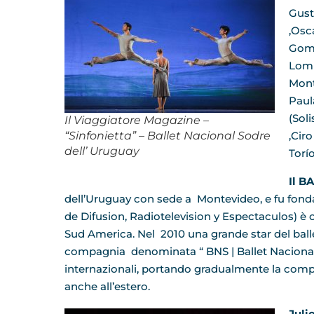
Gust
,Osc
Gome
Lomb
Mont
Paul
(Soli
Il Viaggiatore Magazine –
“Sinfonietta” – Ballet Nacional Sodre
,Cir
dell’ Uruguay
Torío
Il 
dell’Uruguay con sede a Montevideo, e fu fondat
de Difusion, Radiotelevision y Espectaculos) è
Sud America. Nel 2010 una grande star del ballett
compagnia denominata “ BNS | Ballet Nacional S
internazionali, portando gradualmente la compa
anche all’estero.
Juli