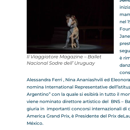
inizi
mamm
nel 
Foun
Jane
pres
segu
Il Viaggiatore Magazine – Ballet
è ri
Nacional Sodre dell’ Uruguay
danz
cons
Alessandra Ferri , Nina Ananiashvili ed Eleonora
nomina International Representative dell’istit
Argentino” con la quale si esibirà in tutto il m
viene nominato direttore artistico del BNS – B
giuria in importanti concorsi internazionali di 
America Grand Prix, è Presidente del Prix deL
México.