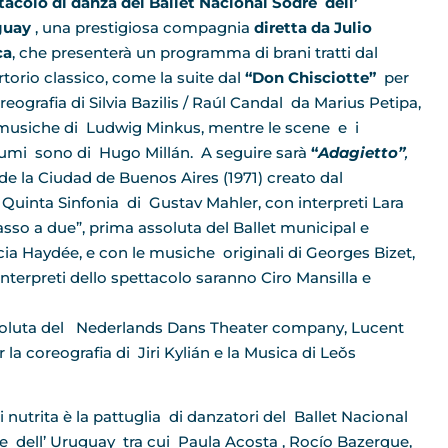
tacolo di danza del
Ballet Nacional Sodre dell’
guay
, una prestigiosa compagnia
diretta da Julio
ca
, che presenterà un programma di brani tratti dal
rtorio classico, come la suite dal
“Don Chisciotte”
per
reografia di Silvia Bazilis / Raúl Candal da Marius Petipa,
 musiche di Ludwig Minkus, mentre le scene e i
umi sono di Hugo Millán. A seguire sarà
“
Adagietto”
,
e la Ciudad de Buenos Aires (1971) creato dal
 Quinta Sinfonia di Gustav Mahler, con interpreti Lara
sso a due”, prima assoluta del Ballet municipal e
rcia Haydée, e con le musiche originali di Georges Bizet,
terpreti dello spettacolo saranno Ciro Mansilla e
soluta del Nederlands Dans Theater company, Lucent
a coreografia di Jiri Kylián e la Musica di Leǒs
i nutrita è la pattuglia di danzatori del Ballet Nacional
e dell’ Uruguay tra cui
Paula Acosta , Rocío Bazerque,