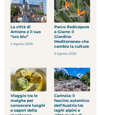
La città di
Parco Radicepura
Amiens e il suo
a Giarre: il
“oro blu”
Giardino
Mediterraneo che
4 Agosto 2026
cambia la cultura
3 Agosto 2026
Viaggio tra le
Carinzia: il
malghe per
fascino autentico
conoscere luoghi
dell’Austria tra
e sapori della
laghi alpini e