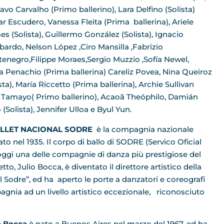
avo Carvalho (Primo ballerino), Lara Delfino (Solista)
ar Escudero, Vanessa Fleita (Prima ballerina), Ariele
s (Solista), Guillermo González (Solista), Ignacio
ardo, Nelson López ,Ciro Mansilla ,Fabrizio
enegro,Filippe Moraes,Sergio Muzzio ,Sofía Newel,
a Penachio (Prima ballerina) Careliz Povea, Nina Queiroz
sta), María Riccetto (Prima ballerina), Archie Sullivan
o Tamayo( Primo ballerino), Acaoã Theóphilo, Damián
 (Solista), Jennifer Ulloa e Byul Yun.
BALLET NACIONAL SODRE
è la compagnia nazionale
o nel 1935. Il corpo di ballo di SODRE (Servico Oficial
 oggi una delle compagnie di danza più prestigiose del
o, Julio Bocca, è diventato il direttore artistico della
odre”, ed ha aperto le porte a danzatori e coreografi
gnia ad un livello artistico eccezionale, riconosciuto
o Bocca
è nato a Buenos Aires nel marzo del 1967, ed ha