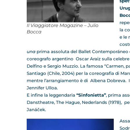
spet
Uru
Boc
repe
Il Viaggiatore Magazine – Julio
la co
Bocca
e le
cost
una
prima assoluta del Ballet Contemporáneo d
coreografo argentino Oscar Araiz sulla celebre
Delfino e Sergio Muzzio. La famosa “Carmen, pa
Santiago (Chile, 2004) per la coreografia di Ma
mentre l’arrangiamento è di Albena Dobreva. In
Jennifer Ulloa.
E infine la leggendaria
“Sinfonietta”
, prima as
Danstheatre, The Hague, Nederlands (1978), per l
Janáček.
Assa
Sodr