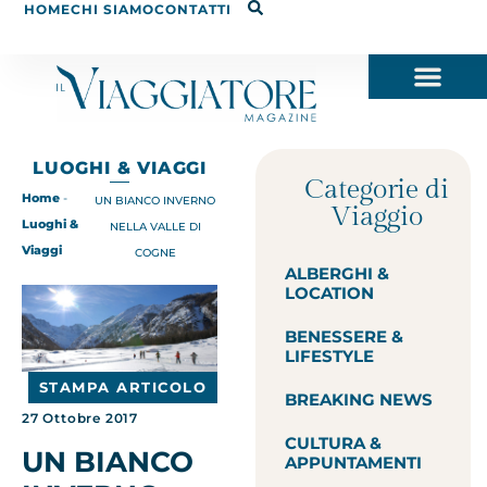
HOME
CHI SIAMO
CONTATTI
LUOGHI & VIAGGI
Categorie di
Home
-
UN BIANCO INVERNO
Viaggio
Luoghi &
NELLA VALLE DI
Viaggi
COGNE
ALBERGHI &
LOCATION
BENESSERE &
LIFESTYLE
STAMPA ARTICOLO
BREAKING NEWS
27 Ottobre 2017
CULTURA &
UN BIANCO
APPUNTAMENTI