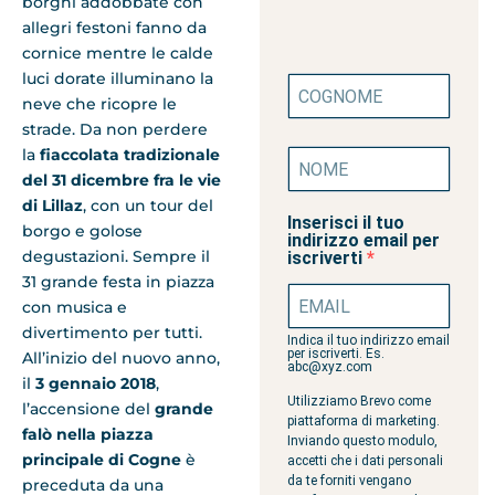
borghi addobbate con
allegri festoni fanno da
cornice mentre le calde
luci dorate illuminano la
neve che ricopre le
strade. Da non perdere
la
fiaccolata tradizionale
del 31 dicembre fra le vie
di Lillaz
, con un tour del
Inserisci il tuo
borgo e golose
indirizzo email per
degustazioni. Sempre il
iscriverti
31 grande festa in piazza
con musica e
divertimento per tutti.
Indica il tuo indirizzo email
per iscriverti. Es.
All’inizio del nuovo anno,
abc@xyz.com
il
3 gennaio 2018
,
Utilizziamo Brevo come
l’accensione del
grande
piattaforma di marketing.
falò nella piazza
Inviando questo modulo,
principale di Cogne
è
accetti che i dati personali
da te forniti vengano
preceduta da una