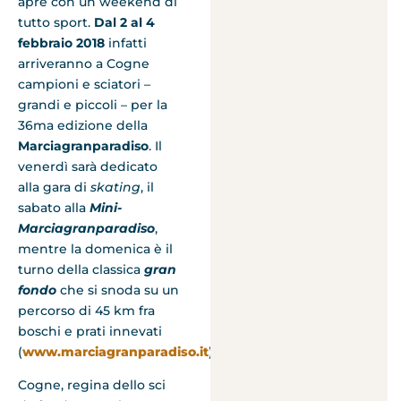
apre con un weekend di
tutto sport.
Dal 2 al 4
febbraio 2018
infatti
arriveranno a Cogne
campioni e sciatori –
grandi e piccoli – per la
36ma edizione della
Marciagranparadiso
. Il
venerdì sarà dedicato
alla gara di
skating
, il
sabato alla
Mini-
Marciagranparadiso
,
mentre la domenica è il
turno della classica
gran
fondo
che si snoda su un
percorso di 45 km fra
boschi e prati innevati
(
www.marciagranparadiso.it
).
Cogne, regina dello sci