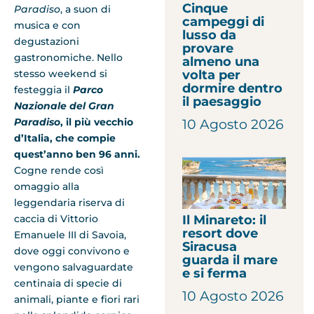
Cinque
Paradiso
, a suon di
campeggi di
musica e con
lusso da
degustazioni
provare
gastronomiche. Nello
almeno una
volta per
stesso weekend si
dormire dentro
festeggia il
Parco
il paesaggio
Nazionale del Gran
Paradiso
, il più vecchio
10 Agosto 2026
d’Italia, che compie
quest’anno
ben 96 anni
.
Cogne rende così
omaggio alla
leggendaria riserva di
Il Minareto: il
caccia di Vittorio
resort dove
Emanuele III di Savoia,
Siracusa
dove oggi convivono e
guarda il mare
vengono salvaguardate
e si ferma
centinaia di specie di
10 Agosto 2026
animali, piante e fiori rari