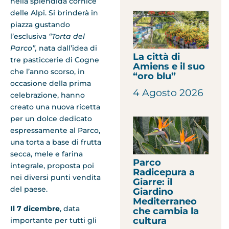
nella splendida cornice
delle Alpi. Si brinderà in
piazza gustando
l’esclusiva
“Torta del
Parco”,
nata dall’idea di
La città di
tre pasticcerie di Cogne
Amiens e il suo
che l’anno scorso, in
“oro blu”
occasione della prima
4 Agosto 2026
celebrazione, hanno
creato una nuova ricetta
per un dolce dedicato
espressamente al Parco,
una torta a base di frutta
secca, mele e farina
Parco
integrale, proposta poi
Radicepura a
nei diversi punti vendita
Giarre: il
del paese.
Giardino
Mediterraneo
Il
7 dicembre
, data
che cambia la
cultura
importante per tutti gli