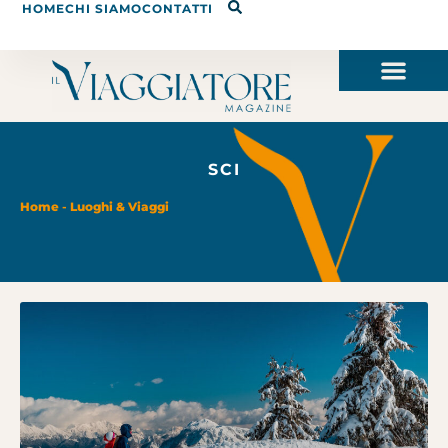
HOME
CHI SIAMO
CONTATTI
SCI
Home
-
Luoghi & Viaggi