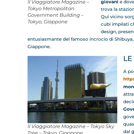
giovani
e dove
Il Viaggiatore Magazine –
Tokyo Metropolitan
trova la stazio
Government Building –
Qui vicino sor
Tokyo, Giappone
cubi impilati c
design, present
entusiasmante del famoso incrocio di Shibuya, 
Giappone.
LE
A po
http
mon
attra
decin
Gove
gove
quas
Il Viaggiatore Magazine – Tokyo Sky
dal 
Tree – Tokyo, Giappone