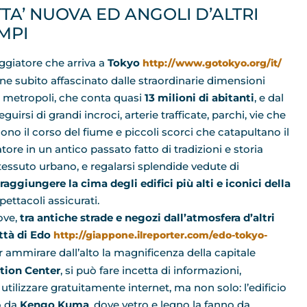
TTA’ NUOVA ED ANGOLI D’ALTRI
MPI
aggiatore che arriva a
Tokyo
http://www.gotokyo.org/it/
ne subito affascinato dalle straordinarie dimensioni
a metropoli, che conta quasi
13 milioni di abitanti
, e dal
guirsi di grandi incroci, arterie trafficate, parchi, vie che
ono il corso del fiume e piccoli scorci che catapultano il
atore in un antico passato fatto di tradizioni e storia
 tessuto urbano, e regalarsi splendide vedute di
raggiungere la cima degli edifici più alti e iconici della
ettacoli assicurati.
ove,
tra antiche strade e negozi dall’atmosfera d’altri
ttà di
Edo
http://giappone.ilreporter.com/edo-tokyo-
er ammirare dall’alto la magnificenza della capitale
tion Center
, si può fare incetta di informazioni,
e utilizzare gratuitamente internet, ma non solo: l’edificio
o da
Kengo Kuma
, dove vetro e legno la fanno da