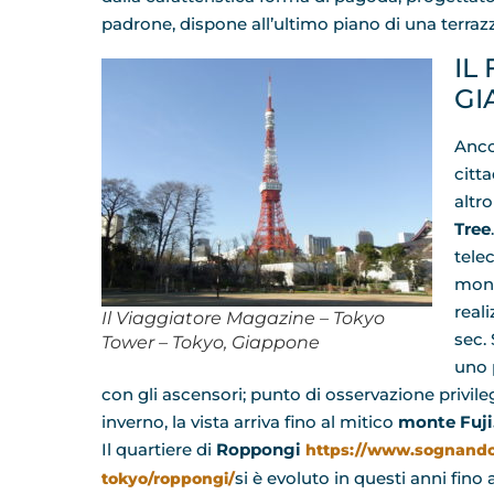
padrone, dispone all’ultimo piano di una terraz
IL
GI
Anco
citta
altr
Tree
tele
mond
reali
Il Viaggiatore Magazine – Tokyo
sec.
Tower – Tokyo, Giappone
uno 
con gli ascensori; punto di osservazione privile
inverno, la vista arriva fino al mitico
monte Fuji
Il quartiere di
Roppongi
https://www.sognandoi
si è evoluto in questi anni fino
tokyo/roppongi/