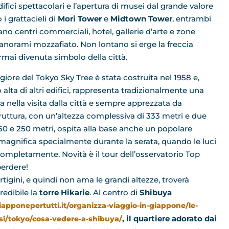
difici spettacolari e l’apertura di musei dal grande valore
i grattacieli di
Mori Tower
e
Midtown Tower
, entrambi
no centri commerciali, hotel, gallerie d’arte e zone
anorami mozzafiato. Non lontano si erge la freccia
mai divenuta simbolo della città.
iore del Tokyo Sky Tree è stata costruita nel 1958 e,
lta di altri edifici, rappresenta tradizionalmente una
a nella visita dalla città e sempre apprezzata da
struttura, con un’altezza complessiva di 333 metri e due
150 e 250 metri, ospita alla base anche un popolare
magnifica specialmente durante la serata, quando le luci
completamente. Novità è il tour dell’osservatorio Top
erdere!
ertigini, e quindi non ama le grandi altezze, troverà
edibile la
torre Hikarie
. Al centro di
Shibuya
apponepertutti.it/organizza-viaggio-in-giappone/le-
, il quartiere adorato dai
si/tokyo/cosa-vedere-a-shibuya/