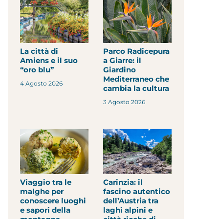
La città di
Parco Radicepura
Amiens e il suo
a Giarre: il
“oro blu”
Giardino
Mediterraneo che
4 Agosto 2026
cambia la cultura
3 Agosto 2026
Viaggio tra le
Carinzia: il
malghe per
fascino autentico
conoscere luoghi
dell’Austria tra
e sapori della
laghi alpini e