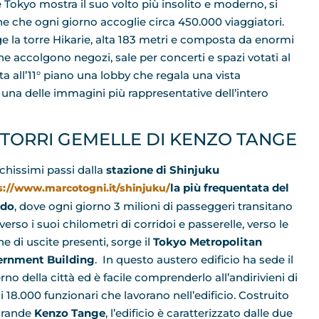
 Tokyo mostra il suo volto più insolito e moderno, si
ne che ogni giorno accoglie circa 450.000 viaggiatori.
ge la torre Hikarie, alta 183 metri e composta da enormi
he accolgono negozi, sale per concerti e spazi votati al
a all’11° piano una lobby che regala una vista
una delle immagini più rappresentative dell’intero
 TORRI GEMELLE DI KENZO TANGE
chissimi passi dalla
stazione di Shinjuku
la più frequentata del
s://www.marcotogni.it/shinjuku/
do
, dove ogni giorno 3 milioni di passeggeri transitano
verso i suoi chilometri di corridoi e passerelle, verso le
e di uscite presenti, sorge il
Tokyo Metropolitan
rnment Building
. In questo austero edificio ha sede il
rno della città ed è facile comprenderlo all’andirivieni di
i 18.000 funzionari che lavorano nell’edificio. Costruito
grande
Kenzo Tange
, l’edificio è caratterizzato dalle due