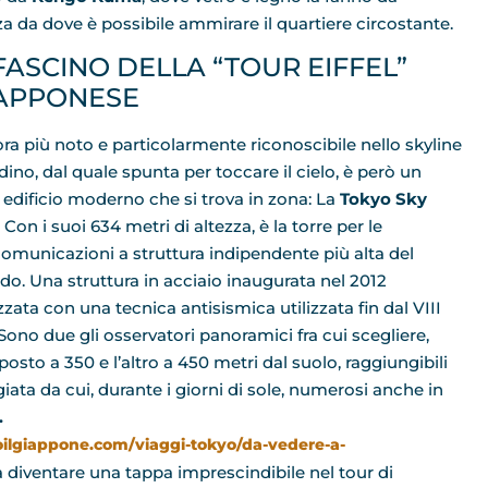
za da dove è possibile ammirare il quartiere circostante.
 FASCINO DELLA “TOUR EIFFEL”
APPONESE
ra più noto e particolarmente riconoscibile nello skyline
dino, dal quale spunta per toccare il cielo, è però un
o edificio moderno che si trova in zona: La
Tokyo Sky
. Con i suoi 634 metri di altezza, è la torre per le
comunicazioni a struttura indipendente più alta del
o. Una struttura in acciaio inaugurata nel 2012
zzata con una tecnica antisismica utilizzata fin dal VIII
 Sono due gli osservatori panoramici fra cui scegliere,
posto a 350 e l’altro a 450 metri dal suolo, raggiungibili
giata da cui, durante i giorni di sole, numerosi anche in
.
lgiappone.com/viaggi-tokyo/da-vedere-a-
 a diventare una tappa imprescindibile nel tour di