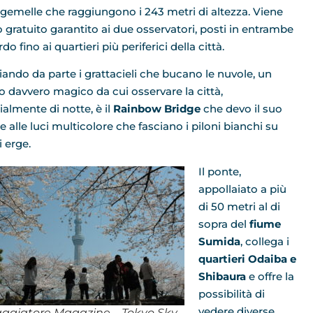
i gemelle che raggiungono i 243 metri di altezza. Viene
o gratuito garantito ai due osservatori, posti in entrambe
do fino ai quartieri più periferici della città.
iando da parte i grattacieli che bucano le nuvole, un
o davvero magico da cui osservare la città,
ialmente di notte, è il
Rainbow Bridge
che devo il suo
 alle luci multicolore che fasciano i piloni bianchi su
i erge.
Il ponte,
appollaiato a più
di 50 metri al di
sopra del
fiume
Sumida
, collega i
quartieri Odaiba e
Shibaura
e offre la
possibilità di
vedere diverse
iaggiatore Magazine – Tokyo Sky