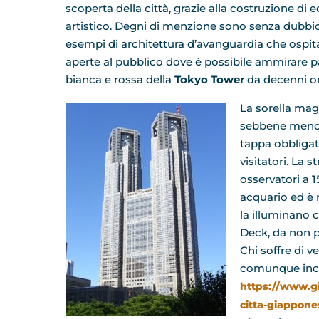
scoperta della città, grazie alla costruzione di e
artistico. Degni di menzione sono senza dubbio 
esempi di architettura d’avanguardia che ospita
aperte al pubblico dove è possibile ammirare p
bianca e rossa della
Tokyo Tower
da decenni or
La sorella magg
sebbene meno a
tappa obbligat
visitatori. La 
osservatori a 
acquario ed è 
la illuminano 
Deck, da non p
Chi soffre di v
comunque incr
https://www.gi
citta-giappone