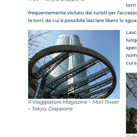
torr
frequentemente visitato dai turisti per l’access
le torri, da cui è possibile lasciare libero lo sguar
Lasc
luog
spec
nome
cui s
Il Viaggiatore Magazine – Mori Tower
– Tokyo, Giappone
Il V