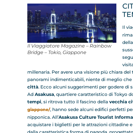
CI
TE
Il vi
rima
dell
Il Viaggiatore Magazine – Rainbow
susse
Bridge – Tokio, Giappone
segu
visit
millenaria. Per avere una visione più chiara del
panorami indimenticabili, niente di meglio che
città
. Ecco alcuni suggerimenti per godere di sp
Ad
Asakusa
, quartiere caratteristico di Tokyo d
tempi
, si ritrova tutto il fascino della
vecchia ci
, hanno sede alcuni edifici perfetti p
giappone/
nipponica. All’
Asakusa Culture Tourist Informa
acquistare i biglietti per le attrazioni cittadine 
dalla caratteristica forma di pagoda, progettat