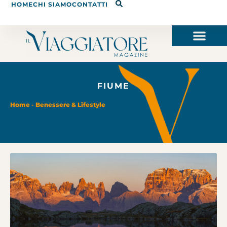
HOME
CHI SIAMO
CONTATTI
FIUME
Home
-
Benessere & Lifestyle