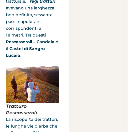
tratturale
.
I
regi tratturi
avevano una larghezza
ben definita, sessanta
passi napoletani,
corrispondenti a
111 metri. Tra questi
Pescasseroli
–
Candela
e
il
Castel di Sangro –
Lucera
.
Tratturo
Pescasseroli
La riscoperta dei tratturi,
le lunghe vie d’erba che