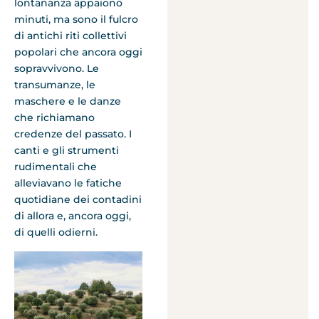
lontananza appaiono
minuti, ma sono il fulcro
di antichi riti collettivi
popolari che ancora oggi
sopravvivono. Le
transumanze, le
maschere e le danze
che richiamano
credenze del passato. I
canti e gli strumenti
rudimentali che
alleviavano le fatiche
quotidiane dei contadini
di allora e, ancora oggi,
di quelli odierni.