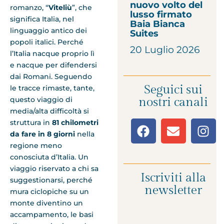
nuovo volto del
romanzo, “
Viteliù
”, che
lusso firmato
significa Italia, nel
Baia Bianca
linguaggio antico dei
Suites
popoli italici. Perché
20 Luglio 2026
l’Italia nacque proprio lì
e nacque per difendersi
dai Romani. Seguendo
Seguici sui
le tracce rimaste, tante,
nostri canali
questo viaggio di
media/alta difficoltà si
struttura in
81 chilometri
da fare in 8 giorni
nella
regione meno
conosciuta d’Italia. Un
viaggio riservato a chi sa
Iscriviti alla
suggestionarsi, perché
newsletter
mura ciclopiche su un
monte diventino un
accampamento, le basi