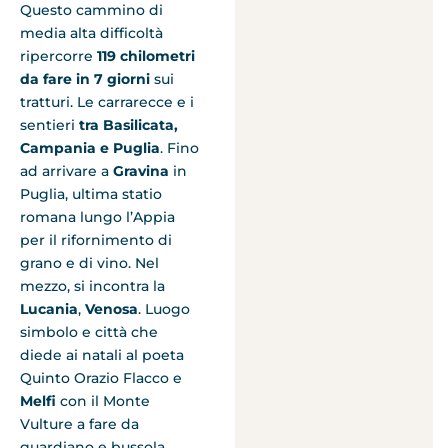
Questo cammino di
media alta difficoltà
ripercorre
119 chilometri
da fare in 7 giorni
sui
tratturi. Le carrarecce e i
sentieri
tra Basilicata,
Campania e Puglia
. Fino
ad arrivare a
Gravina
in
Puglia, ultima statio
romana lungo l’Appia
per il rifornimento di
grano e di vino. Nel
mezzo, si incontra la
Lucania
,
Venosa
. Luogo
simbolo e città che
diede ai natali al poeta
Quinto Orazio Flacco e
Melfi
con il Monte
Vulture a fare da
guardiano e bussola.