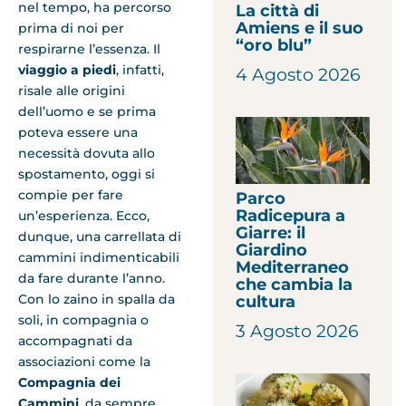
nel tempo, ha percorso
La città di
Amiens e il suo
prima di noi per
“oro blu”
respirarne l’essenza. Il
viaggio a piedi
, infatti,
4 Agosto 2026
risale alle origini
dell’uomo e se prima
poteva essere una
necessità dovuta allo
spostamento, oggi si
compie per fare
Parco
Radicepura a
un’esperienza. Ecco,
Giarre: il
dunque, una carrellata di
Giardino
cammini indimenticabili
Mediterraneo
da fare durante l’anno.
che cambia la
Con lo zaino in spalla da
cultura
soli, in compagnia o
3 Agosto 2026
accompagnati da
associazioni come la
Compagnia dei
Cammini
, da sempre