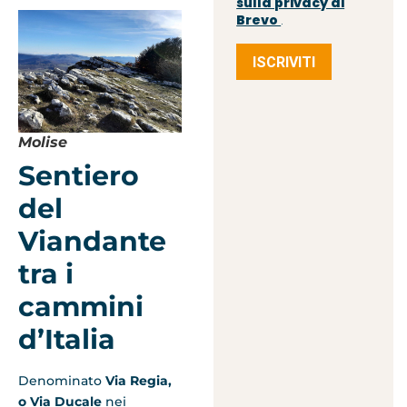
sulla privacy di
Brevo
.
ISCRIVITI
Molise
Sentiero
del
Viandante
tra i
cammini
d’Italia
Denominato
Via Regia,
o Via Ducale
nei