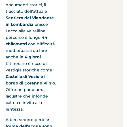
documenti storici, il
tracciato dell’attuale
Sentiero del Viandante
in Lombardia
unisce
Lecco alla Valtellina. Il
percorso è lungo
44
chilometri
con difficoltà
medio/bassa da fare
anche
in 4 giorni
.
L’itinerario è ricco di
vestigia storiche come il
Castello di Vezio e il
borgo di Corenno Plinio
.
Offre un panorama
lacustre che infonde
calma e invita alla
lentezza.
A ben vedere però
le
forme dell’acqua sono