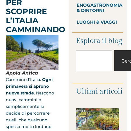
PER
ENOGASTRONOMIA
SCOPRIRE
& DINTORNI
L’ITALIA
LUOGHI & VIAGGI
CAMMINANDO
Esplora il blog
Cer
Appia Antica
Cammini d’Italia.
Ogni
primavera si aprono
Ultimi articoli
nuove strade
. Nascono
nuovi cammini o
semplicemente si
decide di percorrere
quelli che qualcuno,
spesso molto lontano