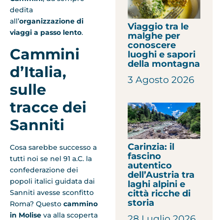
dedita
all’
organizzazione di
Viaggio tra le
viaggi a passo lento
.
malghe per
conoscere
Cammini
luoghi e sapori
della montagna
d’Italia,
3 Agosto 2026
sulle
tracce dei
Sanniti
Carinzia: il
Cosa sarebbe successo a
fascino
tutti noi se nel 91 a.C. la
autentico
confederazione dei
dell’Austria tra
popoli italici guidata dai
laghi alpini e
Sanniti avesse sconfitto
città ricche di
storia
Roma? Questo
cammino
in Molise
va alla scoperta
28 Luglio 2026