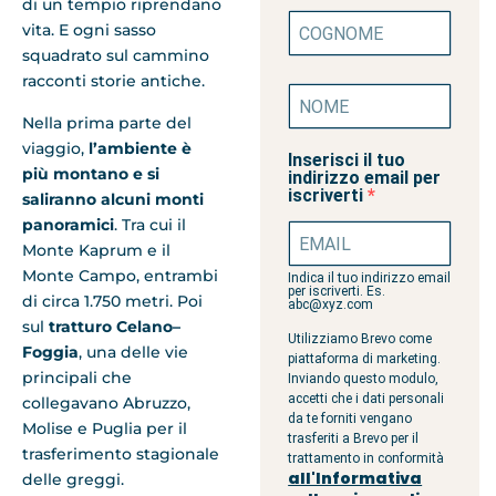
di un tempio riprendano
vita. E ogni sasso
squadrato sul cammino
racconti storie antiche.
Nella prima parte del
viaggio,
l’ambiente è
Inserisci il tuo
più montano e si
indirizzo email per
iscriverti
saliranno alcuni monti
panoramici
. Tra cui il
Monte Kaprum e il
Monte Campo, entrambi
Indica il tuo indirizzo email
per iscriverti. Es.
di circa 1.750 metri. Poi
abc@xyz.com
sul
tratturo Celano–
Utilizziamo Brevo come
Foggia
, una delle vie
piattaforma di marketing.
principali che
Inviando questo modulo,
accetti che i dati personali
collegavano Abruzzo,
da te forniti vengano
Molise e Puglia per il
trasferiti a Brevo per il
trasferimento stagionale
trattamento in conformità
all'Informativa
delle greggi.