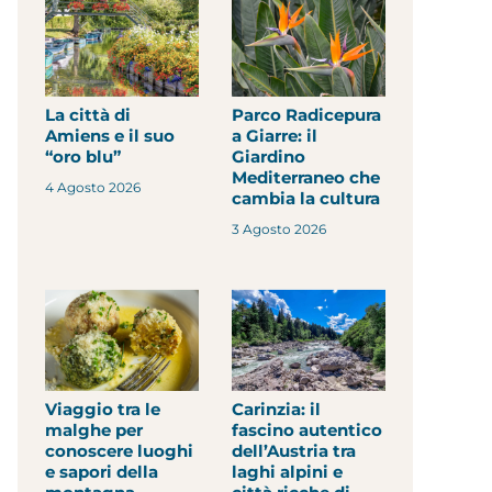
La città di
Parco Radicepura
Amiens e il suo
a Giarre: il
“oro blu”
Giardino
Mediterraneo che
4 Agosto 2026
cambia la cultura
3 Agosto 2026
Viaggio tra le
Carinzia: il
malghe per
fascino autentico
conoscere luoghi
dell’Austria tra
e sapori della
laghi alpini e