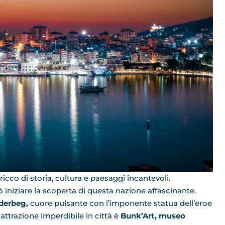
ricco di storia, cultura e paesaggi incantevoli.
ò iniziare la scoperta di questa nazione affascinante.
derbeg,
cuore pulsante con l’imponente statua dell’eroe
 attrazione imperdibile in città è
Bunk’Art, museo