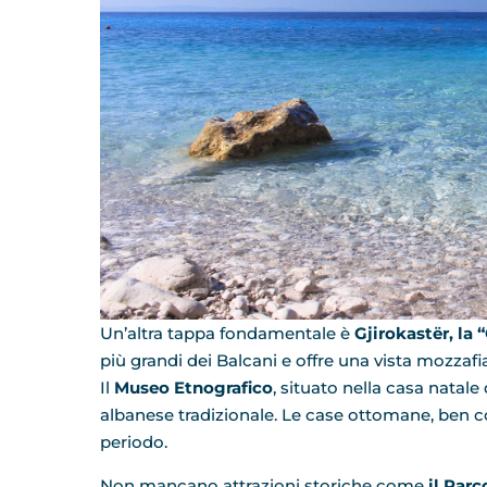
Un’altra tappa fondamentale è
Gjirokastër, la “
più grandi dei Balcani e offre una vista mozzafia
Il
Museo Etnografico
, situato nella casa natale
albanese tradizionale. Le case ottomane, ben co
periodo.
Non mancano attrazioni storiche come
il Par