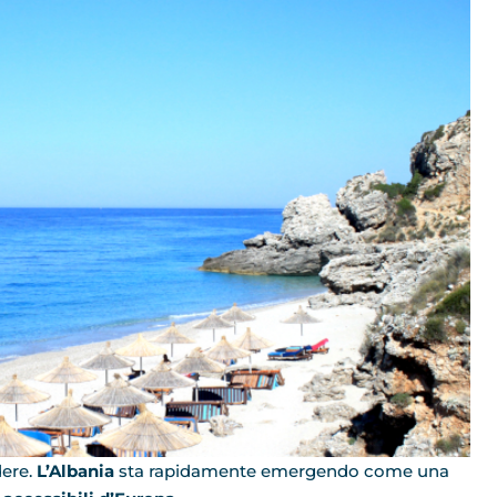
dere.
L’Albania
sta rapidamente emergendo come una