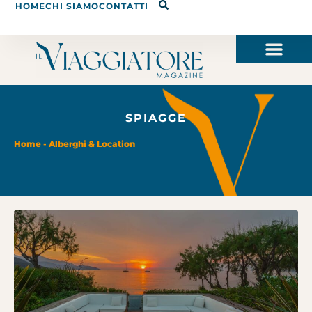
HOME
CHI SIAMO
CONTATTI
SPIAGGE
Home
-
Alberghi & Location