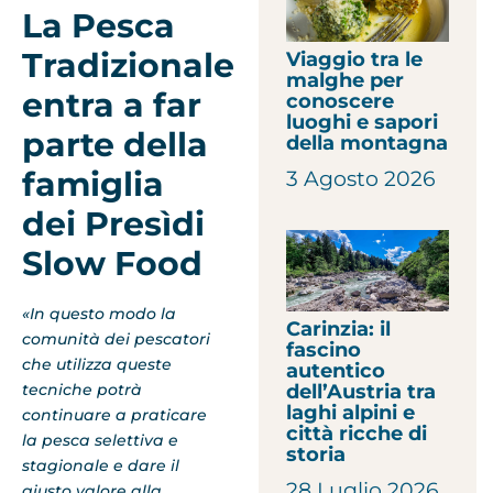
La Pesca
Tradizionale
Viaggio tra le
malghe per
entra a far
conoscere
luoghi e sapori
parte della
della montagna
famiglia
3 Agosto 2026
dei Presìdi
Slow Food
«In questo modo la
Carinzia: il
comunità dei pescatori
fascino
che utilizza queste
autentico
tecniche potrà
dell’Austria tra
laghi alpini e
continuare a praticare
città ricche di
la pesca selettiva e
storia
stagionale e dare il
28 Luglio 2026
giusto valore alla