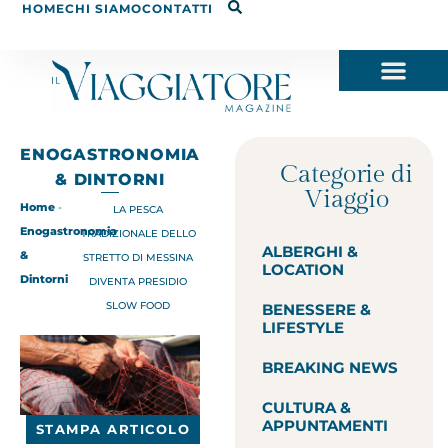
HOME
CHI SIAMO
CONTATTI
ENOGASTRONOMIA
Categorie di
& DINTORNI
Viaggio
Home
-
LA PESCA
Enogastronomia
TRADIZIONALE DELLO
ALBERGHI &
&
STRETTO DI MESSINA
LOCATION
Dintorni
DIVENTA PRESIDIO
SLOW FOOD
BENESSERE &
LIFESTYLE
BREAKING NEWS
CULTURA &
APPUNTAMENTI
STAMPA ARTICOLO