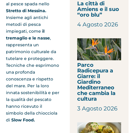
La città di
al pesce spada nello
Amiens e il suo
Stretto di Messina.
“oro blu”
Insieme agli antichi
4 Agosto 2026
metodi di pesca
impiegati, come
il
tremaglio e le nasse
,
rappresenta un
patrimonio culturale da
tutelare e proteggere.
Parco
Tecniche che esprimono
Radicepura a
una profonda
Giarre: il
conoscenza e rispetto
Giardino
del mare. Per la loro
Mediterraneo
che cambia la
innata sostenibilità e per
cultura
la qualità del pescato
hanno ricevuto il
3 Agosto 2026
simbolo della chiocciola
di
Slow Food.