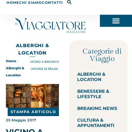
HOME
CHI SIAMO
CONTATTI
ALBERGHI &
Categorie di
LOCATION
Viaggio
Home
-
VICINO A BRUNICO
Alberghi &
UN’OASI DI RELAX
ALBERGHI &
Location
LOCATION
BENESSERE &
LIFESTYLE
BREAKING NEWS
STAMPA ARTICOLO
CULTURA &
25 Maggio 2017
APPUNTAMENTI
VICINO A