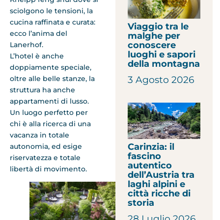
sciolgono le tensioni, la
cucina raffinata e curata:
Viaggio tra le
ecco l’anima del
malghe per
conoscere
Lanerhof.
luoghi e sapori
L’hotel è anche
della montagna
doppiamente speciale,
3 Agosto 2026
oltre alle belle stanze, la
struttura ha anche
appartamenti di lusso.
Un luogo perfetto per
chi è alla ricerca di una
vacanza in totale
Carinzia: il
autonomia, ed esige
fascino
riservatezza e totale
autentico
libertà di movimento.
dell’Austria tra
laghi alpini e
città ricche di
storia
28 Luglio 2026