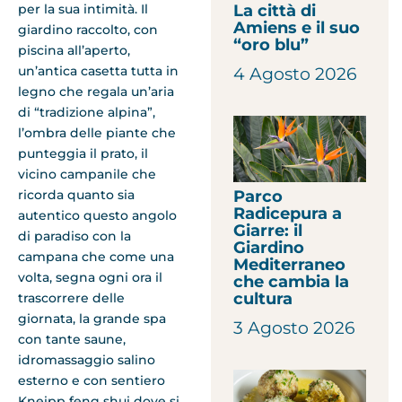
La città di
per la sua intimità. Il
Amiens e il suo
giardino raccolto, con
“oro blu”
piscina all’aperto,
un’antica casetta tutta in
4 Agosto 2026
legno che regala un’aria
di “tradizione alpina”,
l’ombra delle piante che
punteggia il prato, il
vicino campanile che
Parco
ricorda quanto sia
Radicepura a
autentico questo angolo
Giarre: il
di paradiso con la
Giardino
campana che come una
Mediterraneo
volta, segna ogni ora il
che cambia la
cultura
trascorrere delle
giornata, la grande spa
3 Agosto 2026
con tante saune,
idromassaggio salino
esterno e con sentiero
Kneipp feng shui dove si