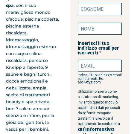
spa
, con il suo
meraviglioso mondo
d’acqua: piscina coperta,
piscina esterna
riscaldata,
idromassaggio,
Inserisci il tuo
idromassaggio esterno
indirizzo email per
iscriverti
con acqua salina
riscaldata, percorso
Kneipp all’aperto, 9
saune e bagni turchi,
Indica il tuo indirizzo email
per iscriverti. Es.
docce emozionali e
abc@xyz.com
nebulizzate, ampia
Utilizziamo Brevo come
scelta di trattamenti
piattaforma di marketing.
beauty e spa privata,
Inviando questo modulo,
accetti che i dati personali
ben 7 sale e aree del
da te forniti vengano
silenzio e infine, per la
trasferiti a Brevo per il
gioia dei genitori, la
trattamento in conformità
all'Informativa
vasca per i bambini.