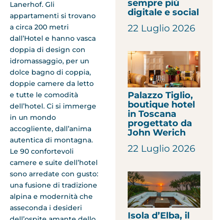
sempre più
Lanerhof. Gli
digitale e social
appartamenti si trovano
a circa 200 metri
22 Luglio 2026
dall’Hotel e hanno vasca
doppia di design con
idromassaggio, per un
dolce bagno di coppia,
doppie camere da letto
Palazzo Tiglio,
e tutte le comodità
boutique hotel
dell’hotel. Ci si immerge
in Toscana
in un mondo
progettato da
accogliente, dall’anima
John Werich
autentica di montagna.
22 Luglio 2026
Le 90 confortevoli
camere e suite dell’hotel
sono arredate con gusto:
una fusione di tradizione
alpina e modernità che
asseconda i desideri
Isola d’Elba, il
dell’ospite amante dello