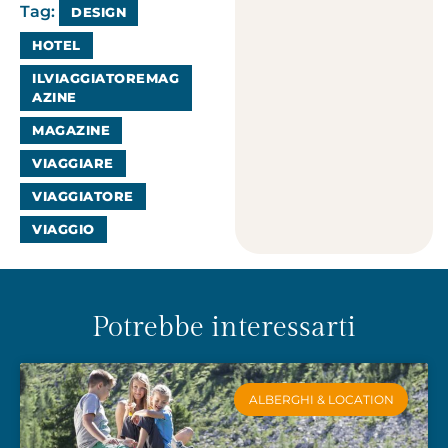
Tag:
DESIGN
HOTEL
ILVIAGGIATOREMAG
AZINE
MAGAZINE
VIAGGIARE
VIAGGIATORE
VIAGGIO
Potrebbe interessarti
ALBERGHI & LOCATION