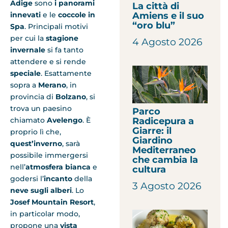
Adige
sono
i panorami
La città di
Amiens e il suo
innevati
e le
coccole in
“oro blu”
Spa
. Principali motivi
per cui la
stagione
4 Agosto 2026
invernale
si fa tanto
attendere e si rende
speciale
. Esattamente
sopra a
Merano
, in
provincia di
Bolzano
, si
trova un paesino
Parco
Radicepura a
chiamato
Avelengo
. È
Giarre: il
proprio lì che,
Giardino
quest’inverno
, sarà
Mediterraneo
possibile immergersi
che cambia la
nell’
atmosfera bianca
e
cultura
godersi l’
incanto
della
3 Agosto 2026
neve sugli alberi
. Lo
Josef Mountain Resort
,
in particolar modo,
propone una
vista