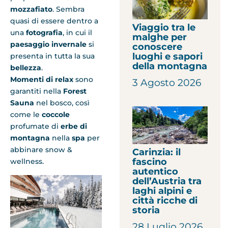
mozzafiato
. Sembra
quasi di essere dentro a
Viaggio tra le
una
fotografia
, in cui il
malghe per
paesaggio invernale
si
conoscere
luoghi e sapori
presenta in tutta la sua
della montagna
bellezza
.
Momenti di relax
sono
3 Agosto 2026
garantiti nella
Forest
Sauna
nel bosco, così
come le
coccole
profumate di
erbe di
montagna
nella
spa
per
abbinare snow &
Carinzia: il
fascino
wellness.
autentico
dell’Austria tra
laghi alpini e
città ricche di
storia
28 Luglio 2026