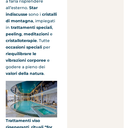
a farla risplendere
all’esterno.
Star
indiscusse
sono i
cristalli
di montagna
, impiegati
in
trattamenti speciali
,
peeling
,
meditazioni
e
cristalloterapie
. Tutte
occasioni speciali
per
riequilibrare le
vibrazioni corporee
e
godere a pieno dei
valori della natura
.
Trattamenti viso
rigeneranti
,
rituali “for