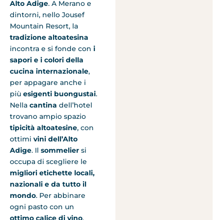
Alto Adige
. A Merano e
dintorni, nello Jousef
Mountain Resort, la
tradizione altoatesina
incontra e si fonde con
i
sapori e i colori della
cucina internazionale
,
per appagare anche i
più
esigenti buongustai
.
Nella
cantina
dell’hotel
trovano ampio spazio
tipicità altoatesine
, con
ottimi
vini dell’Alto
Adige
. Il
sommelier
si
occupa di scegliere le
migliori etichette locali,
nazionali e da tutto il
mondo
. Per abbinare
ogni pasto con un
ottimo calice di vino
.