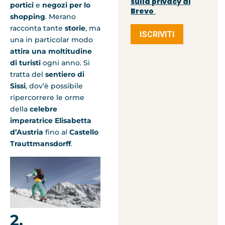
sulla privacy di
portici
e
negozi per lo
Brevo
.
shopping
. Merano
racconta tante
storie
, ma
ISCRIVITI
una in particolar modo
attira una moltitudine
di turisti
ogni anno. Si
tratta del
sentiero di
Sissi
, dov’è possibile
ripercorrere le orme
della
celebre
imperatrice Elisabetta
d’Austria
fino al
Castello
Trauttmansdorff
.
2.