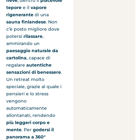
neve
, dentro il
piacevole
tepore
e il
vapore
rigenerante
di una
sauna finlandese
. Non
c’è posto migliore dove
potersi
rilassare
,
ammirando un
paesaggio naturale da
cartolina
, capace di
regalare
autentiche
sensazioni di benessere
.
Un retreat molto
speciale, grazie al quale i
pensieri e lo stress
vengono
automaticamente
allontanati, rendendo
più leggeri corpo e
mente
. Per
godersi il
panorama a 360°