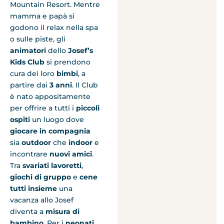
Mountain Resort. Mentre
mamma e papà si
godono il relax nella spa
o sulle piste, gli
animatori
dello
Josef’s
Kids Club
si prendono
cura dei loro
bimbi
, a
partire dai
3 anni
. Il Club
è nato appositamente
per offrire a tutti i
piccoli
ospiti
un luogo dove
giocare in compagnia
sia
outdoor
che
indoor
e
incontrare
nuovi amici
.
Tra
svariati lavoretti
,
giochi di gruppo
e
cene
tutti insieme
una
vacanza allo Josef
diventa a
misura di
bambino
. Per i
neonati
,