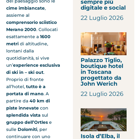
del paesaggio sono le
sempre più
digitale e social
cime imbiancate
,
assieme al
22 Luglio 2026
comprensorio sciistico
Merano 2000
. Collocati
esattamente a
1600
metri
di altitudine,
lontani dalla
quotidianità, si vive
Palazzo Tiglio,
un’
experience esclusiva
boutique hotel
in Toscana
di ski in – ski out
.
progettato da
Proprio di fronte
John Werich
all’hotel,
tutto è a
22 Luglio 2026
portata di mano
. A
partire da
40 km di
piste
innevate
con
splendida vista
sul
gruppo dell’Ortles
e
sulle
Dolomiti
, per
Isola d’Elba, il
continuare con uno