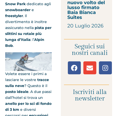
nuovo volto del
Snow Park
dedicato agli
lusso firmato
snowboarder
e
Baia Bianca
freestyler
. Il
Suites
divertimento è inoltre
20 Luglio 2026
assicurato nella
pista per
slittini su rotaie più
lunga d’Italia
: l’
Alpin
Seguici sui
Bob
.
nostri canali
Volete essere i primi a
lasciare le vostre
tracce
sulla neve
? Questo è il
Iscriviti alla
posto ideale
. A due passi
newsletter
dall’hotel si trova un
anello per lo sci di fondo
di 3 km
e diversi
percorsi per
escursioni