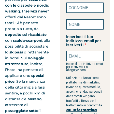
con le ciaspole
e
nordic
walking
. I “
servizi neve
”
offerti dal Resort sono
tanti. Si è pensato
proprio a tutto, dal
deposito sci riscaldato
Inserisci il tuo
con
scalda-scarponi
, alla
indirizzo email per
iscriverti
possibilità di acquistare
lo
skipass
direttamente
in hotel. Sul
noleggio
attrezzature
, inoltre,
Indica il tuo indirizzo email
per iscriverti. Es.
l’hotel ha pensato di
abc@xyz.com
applicare uno
special
Utilizziamo Brevo come
price
. Se la mancanza
piattaforma di marketing.
della città inizia a farsi
Inviando questo modulo,
accetti che i dati personali
sentire, a pochi km di
da te forniti vengano
distanza c’è
Merano
,
trasferiti a Brevo per il
attrezzata di
trattamento in conformità
all'Informativa
passeggiate sotto i