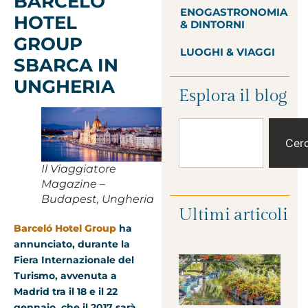
BARCELÓ
ENOGASTRONOMIA
HOTEL
& DINTORNI
GROUP
LUOGHI & VIAGGI
SBARCA IN
UNGHERIA
Esplora il blog
Cer
Il Viaggiatore
Magazine –
Budapest, Ungheria
Ultimi articoli
Barceló Hotel Group
ha
annunciato, durante la
Fiera Internazionale del
Turismo, avvenuta a
Madrid tra il 18 e il 22
gennaio, che il 2017 sarà