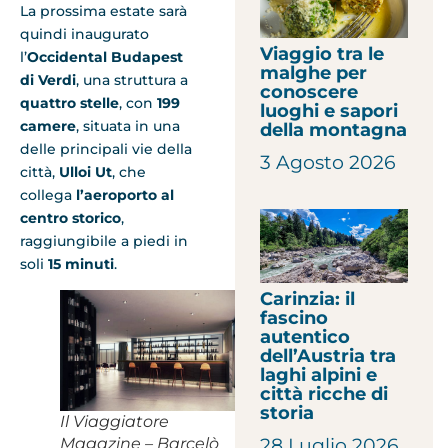
La prossima estate sarà
quindi inaugurato
Viaggio tra le
l’
Occidental Budapest
malghe per
di Verdi
, una struttura a
conoscere
quattro stelle
, con
199
luoghi e sapori
camere
, situata in una
della montagna
delle principali vie della
3 Agosto 2026
città,
Ulloi Ut
, che
collega
l’aeroporto al
centro storico
,
raggiungibile a piedi in
soli
15 minuti
.
Carinzia: il
fascino
autentico
dell’Austria tra
laghi alpini e
città ricche di
storia
Il Viaggiatore
28 Luglio 2026
Magazine – Barcelò