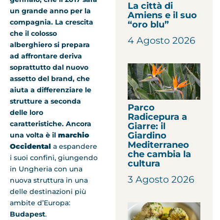
La città di
un grande anno per la
Amiens e il suo
compagnia. La crescita
“oro blu”
che il colosso
4 Agosto 2026
alberghiero si prepara
ad affrontare deriva
soprattutto dal nuovo
assetto del brand, che
aiuta a differenziare le
strutture a seconda
Parco
delle loro
Radicepura a
caratteristiche. Ancora
Giarre: il
Giardino
una volta è il
marchio
Mediterraneo
Occidental
a espandere
che cambia la
i suoi confini, giungendo
cultura
in Ungheria con una
3 Agosto 2026
nuova struttura in una
delle destinazioni più
ambite d’Europa:
Budapest
.