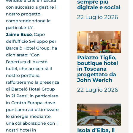
vendite e che è riuscita
sempre più
digitale e social
con successo a gestire il
nostro progetto,
22 Luglio 2026
comprendendone le
particolarità”.
Jaime Buxò
, Capo
dell’ufficio Sviluppo per
Barcelò Hotel Group, ha
dichiarato: “Con
Palazzo Tiglio,
l’apertura di questo
boutique hotel
in Toscana
hotel, che arricchirà il
progettato da
nostro portfolio,
John Werich
rafforzeremo la presenza
di Barceló Hotel Group
22 Luglio 2026
in 21 Paesi, in particolare
in Centro Europa, dove
puntiamo ad ottimizzare
le sinergie mediante
una collaborazione con i
Isola d’Elba, il
nostri hotel in