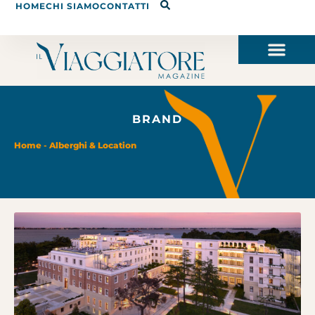
HOME
CHI SIAMO
CONTATTI
BRAND
Home
-
Alberghi & Location