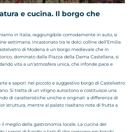
atura e cucina. Il borgo che
iamo in Italia; raggiungibile comodamente in auto, si
ine settimana. Incastonato tra le dolci colline dell’Emilia
stelvetro di Modena è un borgo medievale che in
storico, dominato dalla Piazza della Dama Castellana, si
, dando vita a un’atmosfera unica, che infonde pace e
rte e sapori: nel piccolo e suggestivo borgo di Castelvetro
o. Si tratta di un vitigno autoctono e costituisce una
o di caratteristiche uniche e originali: a differenza di
or struttura, mentre al palato risaltano note di frutta a
il meglio della gastronomia locale. La cucina del
odo i sapori di funghi e tartufi che crescono nei boschi