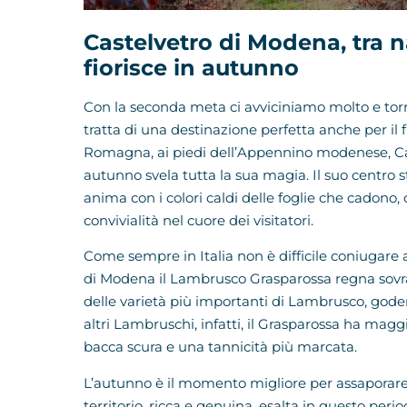
Castelvetro di Modena, tra n
fiorisce in autunno
Con la seconda meta ci avviciniamo molto e torn
tratta di una destinazione perfetta anche per il f
Romagna, ai piedi dell’Appennino modenese, Ca
autunno svela tutta la sua magia. Il suo centro 
anima con i colori caldi delle foglie che cadono
convivialità nel cuore dei visitatori.
Come sempre in Italia non è difficile coniugare a
di Modena il Lambrusco Grasparossa regna sovran
delle varietà più importanti di Lambrusco, godend
altri Lambruschi, infatti, il Grasparossa ha maggi
bacca scura e una tannicità più marcata.
L’autunno è il momento migliore per assaporare 
territorio, ricca e genuina, esalta in questo peri