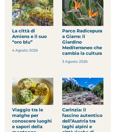
La città di
Parco Radicepura
Amiens e il suo
a Giarre: il
“oro blu”
Giardino
Mediterraneo che
4 Agosto 2026
cambia la cultura
3 Agosto 2026
Viaggio tra le
Carinzia: il
malghe per
fascino autentico
conoscere luoghi
dell’Austria tra
e sapori della
laghi alpini e