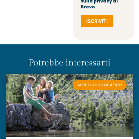
sulla privacy di
Brevo
.
ISCRIVITI
Potrebbe interessarti
ALBERGHI & LOCATION