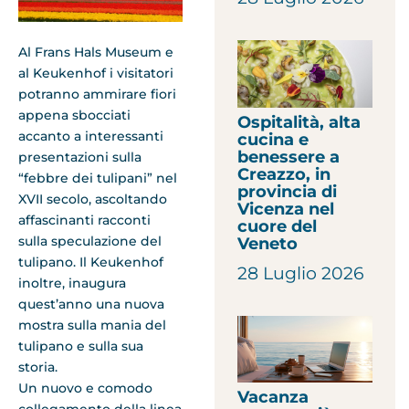
Al Frans Hals Museum e
al Keukenhof i visitatori
potranno ammirare fiori
appena sbocciati
Ospitalità, alta
accanto a interessanti
cucina e
benessere a
presentazioni sulla
Creazzo, in
“febbre dei tulipani” nel
provincia di
XVII secolo, ascoltando
Vicenza nel
affascinanti racconti
cuore del
sulla speculazione del
Veneto
tulipano. Il Keukenhof
28 Luglio 2026
inoltre, inaugura
quest’anno una nuova
mostra sulla mania del
tulipano e sulla sua
storia.
Un nuovo e comodo
Vacanza
collegamento della linea