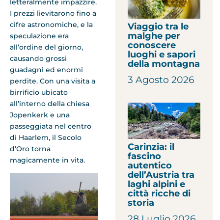
letteralmente impazzire.
I prezzi lievitarono fino a
cifre astronomiche, e la
Viaggio tra le
malghe per
speculazione era
conoscere
all’ordine del giorno,
luoghi e sapori
causando grossi
della montagna
guadagni ed enormi
3 Agosto 2026
perdite. Con una visita a
birrificio ubicato
all’interno della chiesa
Jopenkerk e una
passeggiata nel centro
di Haarlem, il Secolo
Carinzia: il
d’Oro torna
fascino
magicamente in vita.
autentico
dell’Austria tra
laghi alpini e
città ricche di
storia
28 Luglio 2026