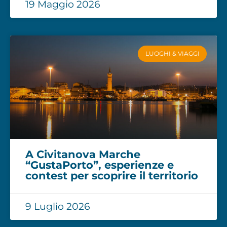
19 Maggio 2026
LUOGHI & VIAGGI
A Civitanova Marche
“GustaPorto”, esperienze e
contest per scoprire il territorio
9 Luglio 2026