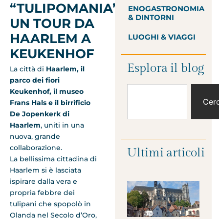
“TULIPOMANIA”,
ENOGASTRONOMIA
& DINTORNI
UN TOUR DA
HAARLEM A
LUOGHI & VIAGGI
KEUKENHOF
Esplora il blog
La città di
Haarlem, il
parco dei fiori
Keukenhof, il museo
Cer
Frans Hals e il birrificio
De Jopenkerk di
Haarlem
, uniti in una
nuova, grande
collaborazione.
Ultimi articoli
La bellissima cittadina di
Haarlem si è lasciata
ispirare dalla vera e
propria febbre dei
tulipani che spopolò in
Olanda nel Secolo d’Oro,