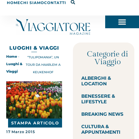
HOME
CHI SIAMO
CONTATTI
LUOGHI & VIAGGI
Categorie di
Home
-
“TULIPOMANIA”, UN
Viaggio
Luoghi &
TOUR DA HAARLEM A
Viaggi
KEUKENHOF
ALBERGHI &
LOCATION
BENESSERE &
LIFESTYLE
BREAKING NEWS
STAMPA ARTICOLO
CULTURA &
APPUNTAMENTI
17 Marzo 2015