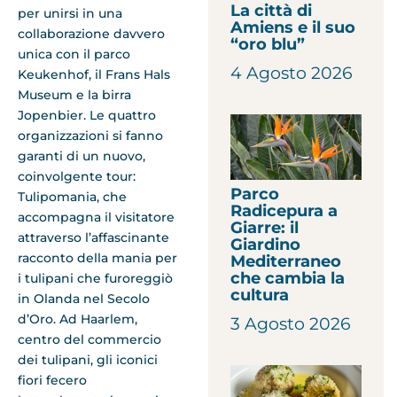
La città di
per unirsi in una
Amiens e il suo
collaborazione davvero
“oro blu”
unica con il parco
4 Agosto 2026
Keukenhof, il Frans Hals
Museum e la birra
Jopenbier. Le quattro
organizzazioni si fanno
garanti di un nuovo,
coinvolgente tour:
Parco
Tulipomania, che
Radicepura a
accompagna il visitatore
Giarre: il
attraverso l’affascinante
Giardino
racconto della mania per
Mediterraneo
che cambia la
i tulipani che furoreggiò
cultura
in Olanda nel Secolo
d’Oro. Ad Haarlem,
3 Agosto 2026
centro del commercio
dei tulipani, gli iconici
fiori fecero