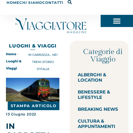
HOME
CHI SIAMO
CONTATTI
LUOGHI & VIAGGI
Categorie di
Home
-
IN CARROZZA… NEI
Viaggio
Luoghi &
TRENI STORICI
Viaggi
D’ITALIA
ALBERGHI &
LOCATION
BENESSERE &
LIFESTYLE
STAMPA ARTICOLO
BREAKING NEWS
13 Giugno 2022
CULTURA &
IN
APPUNTAMENTI