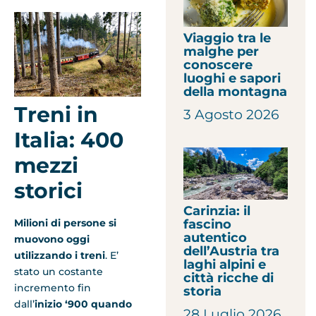
Viaggio tra le
malghe per
conoscere
luoghi e sapori
della montagna
Treni in
3 Agosto 2026
Italia: 400
mezzi
storici
Carinzia: il
fascino
Milioni di persone si
autentico
muovono oggi
dell’Austria tra
utilizzando i treni
. E’
laghi alpini e
stato un costante
città ricche di
incremento fin
storia
dall’
inizio ‘900 quando
28 Luglio 2026