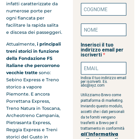
infatti caratterizzate da
numerose porte per
ogni fiancata per
facilitare la rapida salita
e discesa dei passeggeri.
Attualmente,
i principali
Inserisci il tuo
indirizzo email per
treni storici in funzione
iscriverti
della Fondazione FS
italiane
che percorrono
vecchie tratte
sono:
Indica il tuo indirizzo email
Sebino Express e Treno
per iscriverti. Es.
abc@xyz.com
storico a vapore
Piemonte. E ancora
Utilizziamo Brevo come
Porrettana Express,
piattaforma di marketing.
Inviando questo modulo,
Treno Natura in Toscana,
accetti che i dati personali
Archeotreno Campania,
da te forniti vengano
Pietrasanta Express,
trasferiti a Brevo per il
trattamento in conformità
Reggia Express e Treni
all'Informativa
storici del Gusto in