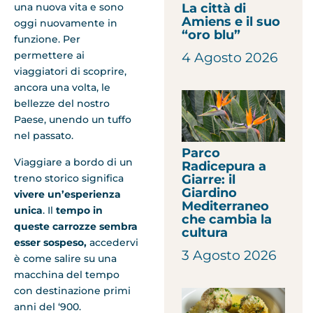
La città di
una nuova vita e sono
Amiens e il suo
oggi nuovamente in
“oro blu”
funzione. Per
permettere ai
4 Agosto 2026
viaggiatori di scoprire,
ancora una volta, le
bellezze del nostro
Paese, unendo un tuffo
nel passato.
Parco
Viaggiare a bordo di un
Radicepura a
treno storico significa
Giarre: il
Giardino
vivere un’esperienza
Mediterraneo
unica
.
Il
tempo in
che cambia la
queste carrozze sembra
cultura
esser sospeso,
accedervi
3 Agosto 2026
è come salire su una
macchina del tempo
con destinazione primi
anni del ‘900.