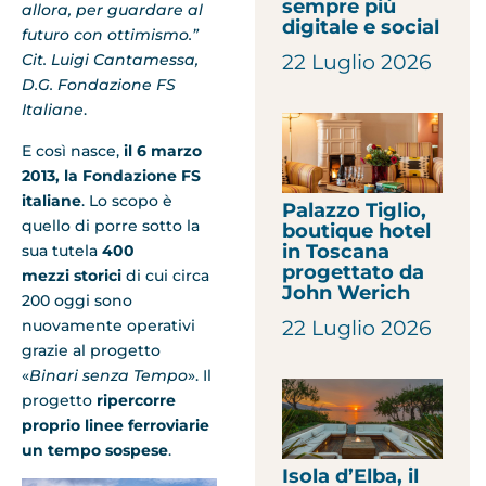
sempre più
allora, per guardare al
digitale e social
futuro con ottimismo.”
Cit. Luigi Cantamessa,
22 Luglio 2026
D.G. Fondazione FS
Italiane
.
E così nasce,
il 6 marzo
2013, la
Fondazione FS
italiane
. Lo scopo è
Palazzo Tiglio,
quello di porre sotto la
boutique hotel
in Toscana
sua tutela
400
progettato da
mezzi
storici
di cui circa
John Werich
200 oggi sono
nuovamente operativi
22 Luglio 2026
grazie al progetto
«
Binari senza Tempo
». Il
progetto
ripercorre
proprio linee ferroviarie
un tempo sospese
.
Isola d’Elba, il