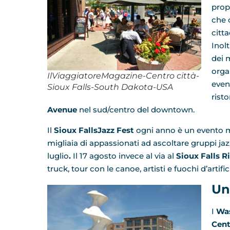
prop
che 
citta
Inolt
dei 
orga
IlViaggiatoreMagazine-Centro città-
even
Sioux Falls-South Dakota-USA
rist
Avenue
nel sud/centro del downtown.
Il
Sioux FallsJazz Fest
ogni anno è un evento m
migliaia di appassionati ad ascoltare gruppi jazz
luglio
.
Il 17 agosto invece al via al
Sioux Falls Ri
truck, tour con le canoe, artisti e fuochi d’artif
Un
I
Was
Cent