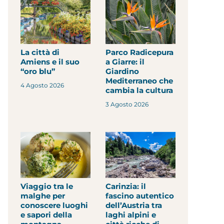
La città di
Parco Radicepura
Amiens e il suo
a Giarre: il
“oro blu”
Giardino
Mediterraneo che
4 Agosto 2026
cambia la cultura
3 Agosto 2026
Viaggio tra le
Carinzia: il
malghe per
fascino autentico
conoscere luoghi
dell’Austria tra
e sapori della
laghi alpini e