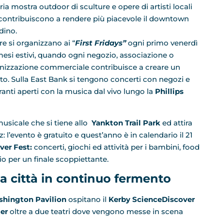
ria mostra outdoor di sculture e opere di artisti locali
contribuiscono a rendere più piacevole il downtown
dino.
re si organizzano ai “
First Fridays”
ogni primo venerdì
mesi estivi, quando ogni negozio, associazione o
nizzazione commerciale contribuisce a creare un
to. Sulla East Bank si tengono concerti con negozi e
oranti aperti con la musica dal vivo lungo la
Phillips
usicale che si tiene allo
Yankton Trail Park
ed attira
: l’evento è gratuito e quest’anno è in calendario il 21
ver Fest:
concerti, giochi ed attività per i bambini, food
icio per un finale scoppiettante.
a città in continuo fermento
hington Pavilion
ospitano il
Kerby ScienceDiscover
er
oltre a due teatri dove vengono messe in scena