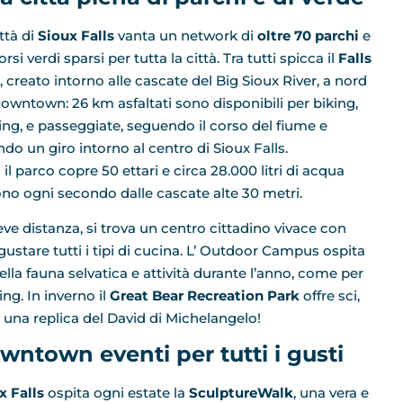
ttà di
Sioux Falls
vanta un network di
oltre 70 parchi
e
rsi verdi sparsi per tutta la città. Tra tutti spicca il
Falls
, creato intorno alle cascate del Big Sioux River, a nord
downtown: 26 km asfaltati sono disponibili per biking,
ing, e passeggiate, seguendo il corso del fiume e
ndo un giro intorno al centro di Sioux Falls.
il parco copre 50 ettari e circa 28.000 litri di acqua
no ogni secondo dalle cascate alte 30 metri.
eve distanza, si trova un centro cittadino vivace con
e gustare tutti i tipi di cucina. L’ Outdoor Campus ospita
ella fauna selvatica e attività durante l’anno, come per
ng. In inverno il
Great Bear Recreation Park
offre sci,
una replica del David di Michelangelo!
wntown eventi per tutti i gusti
x Falls
ospita ogni estate la
SculptureWalk
, una vera e