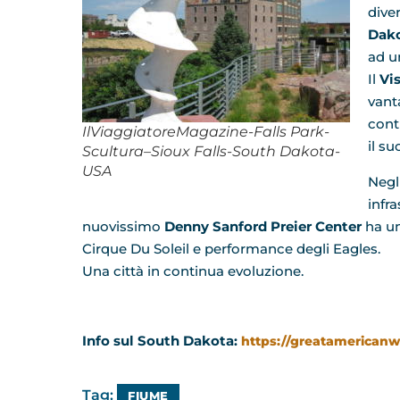
dive
Dak
ad u
Il
Vi
vant
cont
IlViaggiatoreMagazine-Falls Park-
il s
Scultura–Sioux Falls-South Dakota-
USA
Negl
infra
nuovissimo
Denny Sanford Preier Center
ha un
Cirque Du Soleil e performance degli Eagles.
Una città in continua evoluzione.
Info sul
South Dakota:
https://greatamericanw
Tag:
FIUME