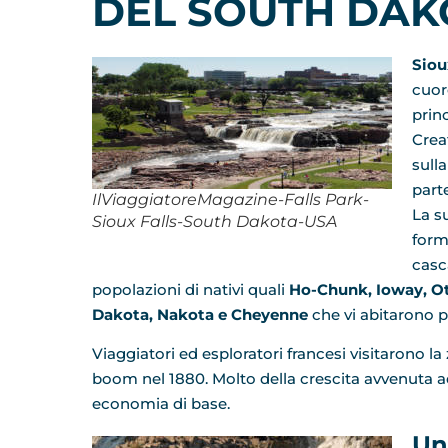
DEL SOUTH DAK
Siou
cuor
princ
Crea
sulla
parte
IlViaggiatoreMagazine-Falls Park-
La su
Sioux Falls-South Dakota-USA
form
casc
popolazioni di nativi quali
Ho-Chunk, Ioway, Ot
Dakota, Nakota e Cheyenne
che vi abitarono pr
Viaggiatori ed esploratori francesi visitarono la
boom nel 1880. Molto della crescita avvenuta ad 
economia di base.
Un