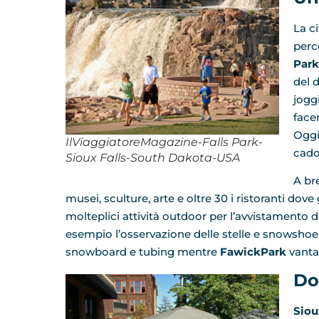
La ci
perco
Park
del 
jogg
face
Oggi 
IlViaggiatoreMagazine-Falls Park-
cado
Sioux Falls-South Dakota-USA
A br
musei, sculture, arte e oltre 30 i ristoranti dov
molteplici attività outdoor per l’avvistamento d
esempio l’osservazione delle stelle e snowshoei
snowboard e tubing mentre
FawickPark
vanta 
Do
Siou