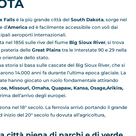
OTA
x Falls
è la più grande città del
South Dakota
, sorge nel
e d’
America
ed è facilmente accessibile con voli dai
ipali aeroporti internazionali.
ta nel 1856 sulle rive del fiume
Big Sioux River
, si trova
 prateria delle
Great Plains
tra le Interstate 90 e 29 nella
 orientale dello stato.
a storia si basa sulle cascate del Big Sioux River, che si
arono 14.000 anni fa durante l’ultima epoca glaciale. La
ate hanno giocato un ruolo fondamentale attirando
oe, Missouri, Omaha, Quapaw, Kansa, Osage,Arikira,
ima dell’arrivo degli europei.
 zona nel 18° secolo. La ferrovia arrivò portando il grande
inizio del 20° secolo fu dovuta all’agricoltura,
a città piena di parchi e di verde