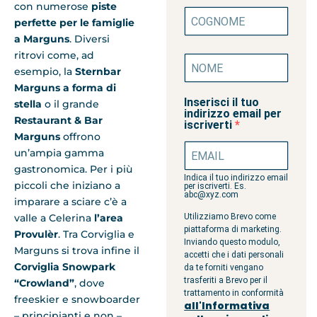
con numerose
piste
perfette per le famiglie
a Marguns
. Diversi
ritrovi come, ad
esempio, la
Sternbar
Marguns a forma di
Inserisci il tuo
stella
o il grande
indirizzo email per
Restaurant & Bar
iscriverti
Marguns
offrono
un’ampia gamma
gastronomica. Per i più
Indica il tuo indirizzo email
piccoli che iniziano a
per iscriverti. Es.
abc@xyz.com
imparare a sciare c’è a
valle a Celerina
l’area
Utilizziamo Brevo come
piattaforma di marketing.
Provulèr
. Tra Corviglia e
Inviando questo modulo,
Marguns si trova infine il
accetti che i dati personali
Corviglia Snowpark
da te forniti vengano
trasferiti a Brevo per il
“Crowland”
, dove
trattamento in conformità
freeskier e snowboarder
all'Informativa
– principianti e non –