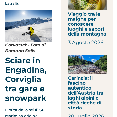
Lagalb.
Viaggio tra le
malghe per
conoscere
luoghi e sapori
della montagna
3 Agosto 2026
Corvatsch- Foto di
Romano Salis
Sciare in
Engadina,
Corviglia
Carinzia: il
fascino
tra gare e
autentico
dell’Austria tra
snowpark
laghi alpini e
città ricche di
storia
Il
mito dello sci di St.
28 Luglio 2026
Moritz
ha origine