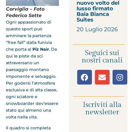
nuovo volto del
lusso firmato
Corviglia – Foto
Baia Bianca
Federico Sette
Suites
Ogni appassionato di
20 Luglio 2026
questo sport può
ammirare la partenza
“free fall” dalla funivia
che porta al
Piz Nair
. Da
Seguici sui
qui le piste da sci
nostri canali
attraversano un
paesaggio montano
imponente e selvaggio.
Per godersi l’atmosfera
esclusiva e di alta classe,
ogni sciatore e
Iscriviti alla
snowboarder dev’essere
stato qui almeno una
newsletter
volta nella vita.
Il quadro si completa