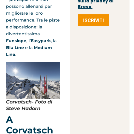
sulla privacy di
possono allenarsi per
Brevo
.
migliorare le loro
performance. Tra le piste
ISCRIVITI
a disposizione: la
divertentissima
Funslope
,
l’Easypark
, la
Blu Line
e la
Medium
Line
.
Corvatsch- Foto di
Steve Hadorn
A
Corvatsch