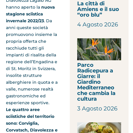
Diavolezza Lagalb AG
La città di
hanno aperto la
nuova
Amiens e il suo
stagione sciistica
“oro blu”
invernale 2022/23
. Da
4 Agosto 2026
anni queste società
promuovono insieme la
propria offerta che
racchiude tutti gli
impianti di risalita della
regione dell’Engadina e
Parco
di St. Moritz in Svizzera,
Radicepura a
insolite strutture
Giarre: il
Giardino
alberghiere in quota e a
Mediterraneo
valle, numerose realtà
che cambia la
gastronomiche ed
cultura
esperienze sportive.
3 Agosto 2026
Le quattro aree
sciistiche del territorio
sono: Corviglia,
Corvatsch, Diavolezza e