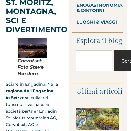
ST. MORITZ,
ENOGASTRONOMIA
MONTAGNA,
& DINTORNI
SCI E
LUOGHI & VIAGGI
DIVERTIMENTO
Esplora il blog
Cer
Corvatsch –
Foto Steve
Hardorn
Sciare in Engadina. Nella
Ultimi articoli
regione dell’Engadina
in Svizzera
, culla del
turismo invernale, le
società partner Engadin
St. Moritz Mountains AG,
Corvatsch AG e