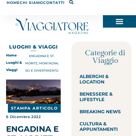
HOME
CHI SIAMO
CONTATTI
LUOGHI & VIAGGI
Categorie di
Home
-
ENGADINA E ST.
Viaggio
Luoghi &
MORITZ, MONTAGNA,
Viaggi
SCI E DIVERTIMENTO
ALBERGHI &
LOCATION
BENESSERE &
LIFESTYLE
STAMPA ARTICOLO
BREAKING NEWS
6 Dicembre 2022
CULTURA &
ENGADINA E
APPUNTAMENTI