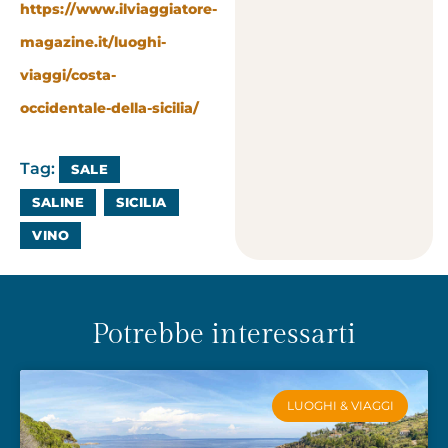
https://www.ilviaggiatore-
magazine.it/luoghi-
viaggi/costa-
occidentale-della-sicilia/
Tag:
SALE
SALINE
SICILIA
VINO
Potrebbe interessarti
LUOGHI & VIAGGI