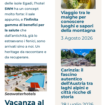
delle isole Egadi, l’hotel
SWH
ha un concept
Viaggio tra le
molto forte: il sale
malghe per
appunto, e
l’infinita
conoscere
gamma di benefici per
luoghi e sapori
della montagna
la salute
che
dall’antichità, già lo
3 Agosto 2026
estraevano i fenici, sono
arrivati sino a noi. Un
heritage da raccontare e
da recuperare.
Carinzia: il
fascino
autentico
dell’Austria tra
laghi alpini e
città ricche di
Seawaterhotels
storia
Vacanza al
28 Luglio 2026