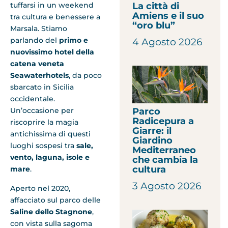
La città di
tuffarsi in un weekend
Amiens e il suo
tra cultura e benessere a
“oro blu”
Marsala. Stiamo
parlando del
primo e
4 Agosto 2026
nuovissimo hotel della
catena veneta
Seawaterhotels
, da poco
sbarcato in Sicilia
occidentale.
Parco
Un’occasione per
Radicepura a
riscoprire la magia
Giarre: il
antichissima di questi
Giardino
luoghi sospesi tra
sale,
Mediterraneo
vento, laguna, isole e
che cambia la
cultura
mare
.
3 Agosto 2026
Aperto nel 2020,
affacciato sul parco delle
Saline dello Stagnone
,
con vista sulla sagoma