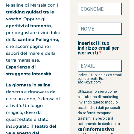
le saline di Marsala con i
trekking guidati tra le
vasche
. Oppure gli
aperitivi al tramonto
,
per degustare i vini dolci
della
cantina Pellegrino
,
Inserisci il tuo
che accompagnano i
indirizzo email per
iscriverti
sapori del mare e della
terra marsalese.
Esperienze di
struggente intensità
.
Indica il tuo indirizzo email
per iscriverti. Es.
abc@xyz.com
La giornata in salina
,
riaperta e rinnovata da
Utilizziamo Brevo come
piattaforma di marketing.
circa un anno, è densa di
Inviando questo modulo,
attività. Un luogo
accetti che i dati personali
magico, dove da
da te forniti vengano
trasferiti a Brevo per il
quest’estate è stato
trattamento in conformità
inaugurato il
Teatro del
all'Informativa
Sale aperto dal