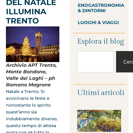
DEL NATALE
ENOGASTRONOMIA
ILLUMINA
& DINTORNI
TRENTO
LUOGHI & VIAGGI
Esplora il blog
Cer
Archivio APT Trento,
Monte Bondone,
Valle dei Laghi – ph
Romano Magrone
Ultimi articoli
Natale a Trento. Si
avvicinano le feste e
nonostante lo spirito
quest’anno sia
indubbiamente diverso,
questo tempo di attesa
porta con sé tutta la