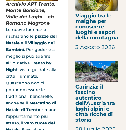
Archivio APT Trento,
Monte Bondone,
Viaggio tra le
Valle dei Laghi – ph
malghe per
Romano Magrone
conoscere
Le nuove luminarie
luoghi e sapori
rischiarano le
piazze del
della montagna
Natale
e il
Villaggio dei
3 Agosto 2026
Bambini
. Per goderle al
meglio si può aderire
all’iniziativa
Trento by
Night
, visite guidate alla
città illuminata.
Quest’anno non ci
Carinzia: il
potranno essere le
fascino
tradizionali bancarelle,
autentico
dell’Austria tra
anche se il
Mercatino di
laghi alpini e
Natale di Trento
rimane
città ricche di
l’appuntamento più
storia
atteso, il
vero cuore del
28 Luglio 2026
Natale
. Ecco allora