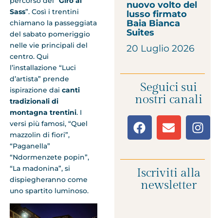
percorso del “
Giro al
nuovo volto del
Sass
”. Così i trentini
lusso firmato
Baia Bianca
chiamano la passeggiata
Suites
del sabato pomeriggio
nelle vie principali del
20 Luglio 2026
centro. Qui
l’installazione “Luci
d’artista” prende
Seguici sui
ispirazione dai
canti
nostri canali
tradizionali di
montagna trentini
. I
versi più famosi, “Quel
mazzolin di fiori”,
“Paganella”
“Ndormenzete popin”,
“La madonina”, si
Iscriviti alla
dispiegheranno come
newsletter
uno spartito luminoso.