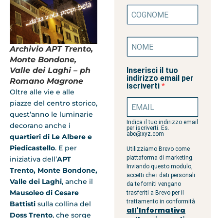
Archivio APT Trento,
Monte Bondone,
Inserisci il tuo
Valle dei Laghi – ph
indirizzo email per
Romano Magrone
iscriverti
Oltre alle vie e alle
piazze del centro storico,
quest’anno le luminarie
Indica il tuo indirizzo email
decorano anche i
per iscriverti. Es.
abc@xyz.com
quartieri di Le Albere e
Piedicastello
. E per
Utilizziamo Brevo come
piattaforma di marketing.
iniziativa dell’
APT
Inviando questo modulo,
Trento, Monte Bondone,
accetti che i dati personali
Valle dei Laghi
, anche il
da te forniti vengano
Mausoleo di Cesare
trasferiti a Brevo per il
trattamento in conformità
Battisti
sulla collina del
all'Informativa
Doss Trento
, che sorge