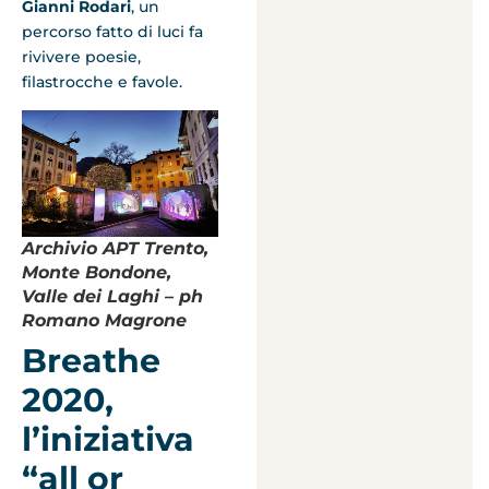
Gianni Rodari
, un
percorso fatto di luci fa
rivivere poesie,
filastrocche e favole.
Archivio APT Trento,
Monte Bondone,
Valle dei Laghi – ph
Romano Magrone
Breathe
2020,
l’iniziativa
“all or