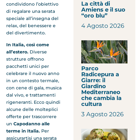
La città di
condividono l’obiettivo
Amiens e il suo
di regalare una serata
“oro blu”
speciale all’insegna del
4 Agosto 2026
relax, del benessere e
del divertimento.
In Italia, così come
all’estero.
Diverse
strutture offrono
pacchetti unici per
Parco
celebrare il nuovo anno
Radicepura a
Giarre: il
in un contesto termale,
Giardino
con cene di gala, musica
Mediterraneo
dal vivo, e trattamenti
che cambia la
rigeneranti. Ecco quindi
cultura
alcune delle molteplici
3 Agosto 2026
offerte per trascorrere
un
Capodanno alle
terme in Italia.
Per
assicurartisi una serata