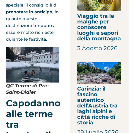
speciale, il consiglio è di
prenotare in anticipo,
in
Viaggio tra le
quanto queste
malghe per
destinazioni tendono a
conoscere
essere molto richieste
luoghi e sapori
della montagna
durante le festività.
3 Agosto 2026
QC Terme di Pré-
Carinzia: il
Saint-Didier
fascino
autentico
Capodanno
dell’Austria tra
laghi alpini e
alle terme
città ricche di
tra
storia
28 Luglio 2026