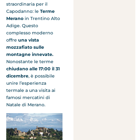
straordinaria per il
Capodanno: le
Terme
Merano
in Trentino Alto
Adige. Questo
complesso moderno
offre
una vista
mozzafiato sulle
montagne innevate.
Nonostante le terme
chiudano alle 17:00 il 31
dicembre
, è possibile
unire l’esperienza
termale a una visita ai
famosi mercatini di
Natale di Merano.