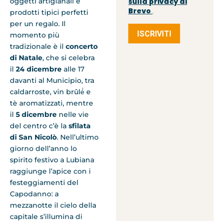
oggetti artigianali e
sulla privacy di
Brevo
prodotti tipici perfetti
.
per un regalo. Il
ISCRIVITI
momento più
tradizionale è il
concerto
di Natale
, che si celebra
il
24 dicembre
alle 17
davanti al Municipio, tra
caldarroste, vin brûlé́ e
tè aromatizzati, mentre
il
5 dicembre
nelle vie
del centro c’è la
sfilata
di San Nicolò
. Nell’ultimo
giorno dell’anno lo
spirito festivo a Lubiana
raggiunge l’apice con i
festeggiamenti del
Capodanno: a
mezzanotte il cielo della
capitale s’illumina di