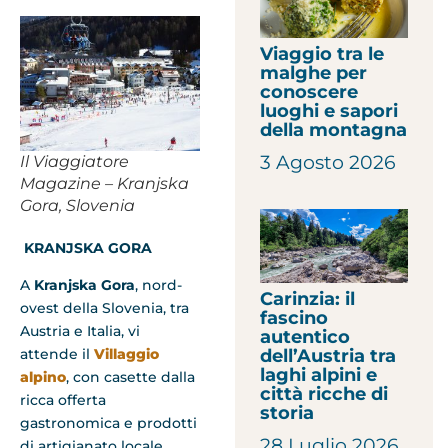
Viaggio tra le
malghe per
conoscere
luoghi e sapori
della montagna
3 Agosto 2026
Il Viaggiatore
Magazine – Kranjska
Gora, Slovenia
KRANJSKA GORA
A
Kranjska Gora
, nord-
Carinzia: il
ovest della Slovenia, tra
fascino
Austria e Italia, vi
autentico
dell’Austria tra
attende il
Villaggio
laghi alpini e
alpino
, con casette dalla
città ricche di
ricca offerta
storia
gastronomica e prodotti
28 Luglio 2026
di artigianato locale,