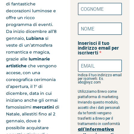
di fantastiche
decorazioni luminose e
offre un ricco
programma di eventi.
Da inizio dicembre all’8
gennaio,
Lubiana
si
Inserisci il tuo
veste di un’atmosfera
indirizzo email per
romantica e magica,
iscriverti
grazie alle
luminarie
artistiche
che vengono
accese, con una
Indica il tuo indirizzo email
per iscriverti. Es.
coreografica cerimonia
abc@xyz.com
d’apertura, il 1° di
Utilizziamo Brevo come
dicembre, data in cui
piattaforma di marketing.
iniziano anche gli ormai
Inviando questo modulo,
famosissimi
mercatini
di
accetti che i dati personali
da te forniti vengano
Natale, allestiti fino al 2
trasferiti a Brevo per il
gennaio, dove è
trattamento in conformità
possibile acquistare
all'Informativa