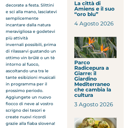
La città di
decorate a festa. Slittini
Amiens e il suo
e sci alla mano, lasciatevi
“oro blu”
semplicemente
4 Agosto 2026
incantare dalla natura
meravigliosa e godetevi
più attività
invernali possibili, prima
di rilassarvi gustando un
ottimo vin brûlé o un tè
Parco
intorno al fuoco,
Radicepura a
ascoltando una tra le
Giarre: il
tante esibizioni musicali
Giardino
Mediterraneo
in programma per il
che cambia la
prossimo periodo.
cultura
Aggiungete un nuovo
3 Agosto 2026
fiocco di neve al vostro
scrigno dei tesori e
create nuovi ricordi
grazie alla fiaba slovena!