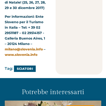
di Natale! (25, 26, 27, 28,
29 e 30 dicembre 2017)
Per informazioni:
Ente
Sloveno per il Turismo
in Italia – Tel: + 39 02
29511187 – 02 29514157 -
Galleria Buenos Aires, 1
– 20124 Milano
–
milano@slovenia.info
–
www.slovenia.info
Tag:
SCIATORI
Potrebbe interessarti