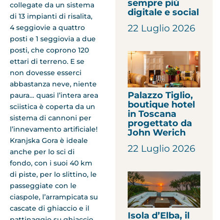
sempre più
collegate da un sistema
digitale e social
di 13 impianti di risalita,
22 Luglio 2026
4 seggiovie a quattro
posti e 1 seggiovia a due
posti, che coprono 120
ettari di terreno. E se
non dovesse esserci
abbastanza neve, niente
Palazzo Tiglio,
paura… quasi l’intera area
boutique hotel
sciistica è coperta da un
in Toscana
sistema di cannoni per
progettato da
l’innevamento artificiale!
John Werich
Kranjska Gora è ideale
22 Luglio 2026
anche per lo sci di
fondo, con i suoi 40 km
di piste, per lo slittino, le
passeggiate con le
ciaspole, l’arrampicata su
cascate di ghiaccio e il
Isola d’Elba, il
pattinaggio su ghiaccio