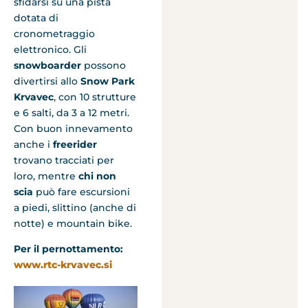
sfidarsi su una pista
dotata di
cronometraggio
elettronico. Gli
snowboarder
possono
divertirsi allo
Snow Park
Krvavec
, con 10 strutture
e 6 salti, da 3 a 12 metri.
Con buon innevamento
anche i
freerider
trovano tracciati per
loro, mentre
chi non
scia
può fare escursioni
a piedi, slittino (anche di
notte) e mountain bike.
Per il pernottamento:
www.rtc-krvavec.si