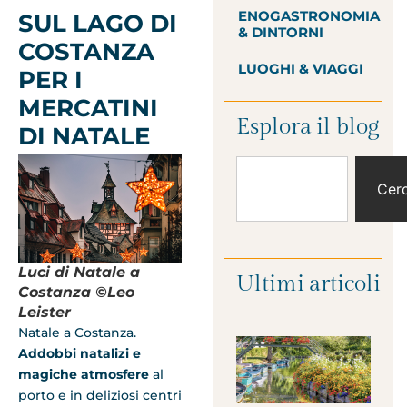
ENOGASTRONOMIA
SUL LAGO DI
& DINTORNI
COSTANZA
LUOGHI & VIAGGI
PER I
MERCATINI
Esplora il blog
DI NATALE
Cer
Luci di Natale a
Ultimi articoli
Costanza ©Leo
Leister
Natale a Costanza.
Addobbi natalizi e
magiche atmosfere
al
porto e in deliziosi centri