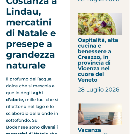
Costanza a
Lindau,
mercatini
di Natale e
Ospitalità, alta
presepe a
cucina e
benessere a
grandezza
Creazzo, in
provincia di
naturale
Vicenza nel
cuore del
Il profumo dell’acqua
Veneto
dolce che si mescola a
28 Luglio 2026
quello degli
aghi
d’abete
, mille luci che si
riflettono nel lago e lo
sciabordio delle onde in
sottofondo. Sul
Bodensee sono
diversi i
Vacanza
mercatini di Natale
che