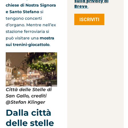
sulla privacy di
chiese di Nostra Signora
Brevo
.
e Santo Stefano
si
tengono concerti
ISCRIVITI
d’organo. Mentre nell’ex
stazione ferroviaria si
può visitare una
mostra
sui trenini-giocattolo
.
Città delle Stelle di
San Gallo, crediti
@Stefan Klinger
Dalla città
delle stelle