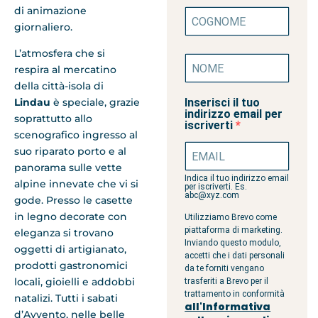
di animazione
giornaliero.
L’atmosfera che si
respira al mercatino
della città-isola di
Inserisci il tuo
Lindau
è speciale, grazie
indirizzo email per
soprattutto allo
iscriverti
scenografico ingresso al
suo riparato porto e al
panorama sulle vette
Indica il tuo indirizzo email
alpine innevate che vi si
per iscriverti. Es.
abc@xyz.com
gode. Presso le casette
in legno decorate con
Utilizziamo Brevo come
piattaforma di marketing.
eleganza si trovano
Inviando questo modulo,
oggetti di artigianato,
accetti che i dati personali
prodotti gastronomici
da te forniti vengano
locali, gioielli e addobbi
trasferiti a Brevo per il
trattamento in conformità
natalizi. Tutti i sabati
all'Informativa
d’Avvento, nelle belle