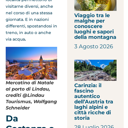
visitarne diversi, anche
nel corso di una stessa
Viaggio tra le
giornata. E in nazioni
malghe per
conoscere
differenti, spostandosi in
luoghi e sapori
treno, in auto o anche
della montagna
via acqua
.
3 Agosto 2026
Mercatino di Natale
Carinzia: il
al porto di Lindau,
fascino
crediti @Lindau
autentico
dell’Austria tra
Tourismus, Wolfgang
laghi alpini e
Schneider
città ricche di
Da
storia
28 Luglio 2026