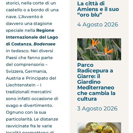
La città di
storici, nella corte di un
Amiens e il suo
castello o a bordo di una
“oro blu”
nave. L’Avvento è
davvero una stagione
4 Agosto 2026
speciale nella
Regione
Internazionale del Lago
di Costanza
,
Bodensee
in tedesco. Nei diversi
Paesi che fanno parte
Parco
del comprensorio –
Radicepura a
Svizzera, Germania,
Giarre: il
Austria e Principato del
Giardino
Liechtenstein – i
Mediterraneo
tradizionali mercatini
che cambia la
cultura
sono infatti occasione di
svago e divertimento.
3 Agosto 2026
Ognuno con la sua
particolarità. Le distanze
ravvicinate fra le varie
località permettono di