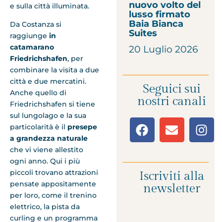
nuovo volto del
e sulla città illuminata.
lusso firmato
Baia Bianca
Da Costanza si
Suites
raggiunge
in
catamarano
20 Luglio 2026
Friedrichshafen
, per
combinare la visita a due
città e due mercatini.
Seguici sui
Anche quello di
nostri canali
Friedrichshafen si tiene
sul lungolago e la sua
particolarità è il
presepe
a grandezza naturale
che vi viene allestito
ogni anno. Qui i più
piccoli trovano attrazioni
Iscriviti alla
pensate appositamente
newsletter
per loro, come il trenino
elettrico, la pista da
curling e un programma