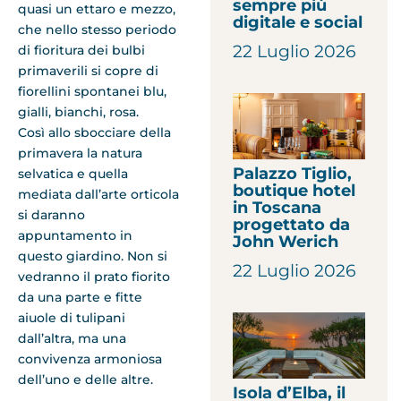
sempre più
quasi un ettaro e mezzo,
digitale e social
che nello stesso periodo
22 Luglio 2026
di fioritura dei bulbi
primaverili si copre di
fiorellini spontanei blu,
gialli, bianchi, rosa.
Così allo sbocciare della
primavera la natura
Palazzo Tiglio,
selvatica e quella
boutique hotel
mediata dall’arte orticola
in Toscana
si daranno
progettato da
appuntamento in
John Werich
questo giardino. Non si
22 Luglio 2026
vedranno il prato fiorito
da una parte e fitte
aiuole di tulipani
dall’altra, ma una
convivenza armoniosa
dell’uno e delle altre.
Isola d’Elba, il