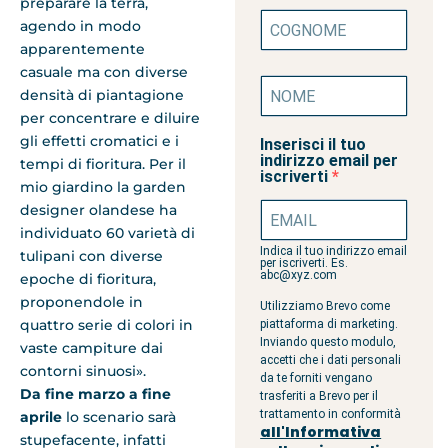
preparare la terra,
agendo in modo
apparentemente
casuale ma con diverse
densità di piantagione
per concentrare e diluire
gli effetti cromatici e i
Inserisci il tuo
indirizzo email per
tempi di fioritura. Per il
iscriverti
mio giardino la garden
designer olandese ha
individuato 60 varietà di
Indica il tuo indirizzo email
tulipani con diverse
per iscriverti. Es.
abc@xyz.com
epoche di fioritura,
proponendole in
Utilizziamo Brevo come
quattro serie di colori in
piattaforma di marketing.
Inviando questo modulo,
vaste campiture dai
accetti che i dati personali
contorni sinuosi».
da te forniti vengano
Da fine marzo a fine
trasferiti a Brevo per il
trattamento in conformità
aprile
lo scenario sarà
all'Informativa
stupefacente, infatti