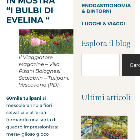
IN MOSTRA
ENOGASTRONOMIA
“I BULBI DI
& DINTORNI
EVELINA “
LUOGHI & VIAGGI
Esplora il blog
Il Viaggiatore
Magazine – Villa
Cer
Pisani Bolognesi
Scalabrin – Tulipani,
Vescovana (PD)
Ultimi articoli
60mila tulipani
si
mescoleranno a fiori
selvatici e all’erba
formando una sorta di
quadro impressionista:
meraviglioso gioco