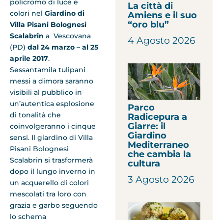
policromo di luce e
La città di
colori nel
Giardino di
Amiens e il suo
“oro blu”
Villa Pisani Bolognesi
Scalabrin
a Vescovana
4 Agosto 2026
(PD)
dal 24 marzo – al 25
aprile 2017
.
Sessantamila tulipani
messi a dimora saranno
visibili al pubblico in
un’autentica esplosione
Parco
di tonalità che
Radicepura a
Giarre: il
coinvolgeranno i cinque
Giardino
sensi. Il giardino di Villa
Mediterraneo
Pisani Bolognesi
che cambia la
Scalabrin si trasformerà
cultura
dopo il lungo inverno in
3 Agosto 2026
un acquerello di colori
mescolati tra loro con
grazia e garbo seguendo
lo schema