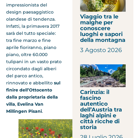
impressionista del
design paesaggistico
Viaggio tra le
olandese di tendenza.
malghe per
Infatti, la primavera 2017
conoscere
sarà del tutto speciale:
luoghi e sapori
della montagna
tra fine marzo e fine
aprile fioriranno, piano
3 Agosto 2026
piano, oltre 60.000
tulipani in un vasto prato
circondato dagli alberi
del parco antico,
rinnovato e abbellito
sul
finire dell’Ottocento
Carinzia: il
dalla proprietaria della
fascino
autentico
villa
,
Evelina Van
dell’Austria tra
Millingen Pisani
.
laghi alpini e
città ricche di
storia
28 Luglio 2026