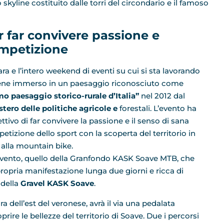
kyline costituito dalle torri del circondario e il famoso
r far convivere passione e
mpetizione
ara e l’intero weekend di eventi su cui si sta lavorando
ene immerso in un paesaggio riconosciuto come
mo paesaggio storico-rurale d’Italia”
nel 2012 dal
stero delle politiche agricole e
forestali. L’evento ha
ettivo di far convivere la passione e il senso di sana
etizione dello sport con la scoperta del territorio in
a alla mountain bike.
vento, quello della Granfondo KASK Soave MTB, che
ropria manifestazione lunga due giorni e ricca di
della
Gravel KASK Soave
.
nura dell’est del veronese, avrà il via una pedalata
rire le bellezze del territorio di Soave. Due i percorsi