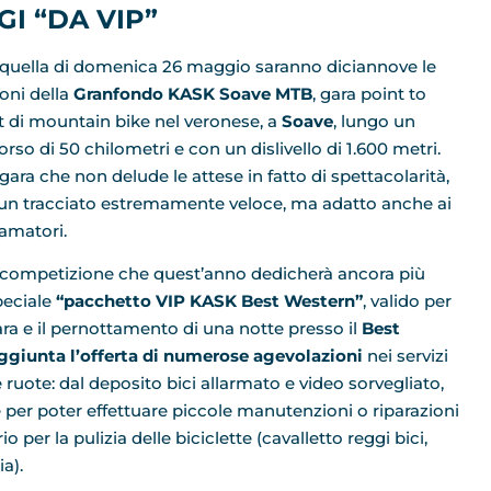
I “DA VIP”
quella di domenica 26 maggio saranno diciannove le
ioni della
Granfondo KASK Soave MTB
, gara point to
t di mountain bike nel veronese, a
Soave
, lungo un
rso di 50 chilometri e con un dislivello di 1.600 metri.
gara che non delude le attese in fatto di spettacolarità,
un tracciato estremamente veloce, ma adatto anche ai
 amatori.
competizione che quest’anno dedicherà ancora più
peciale
“pacchetto VIP KASK Best Western”
, valido per
ra e il pernottamento di una notte presso il
Best
ggiunta l’offerta di numerose agevolazioni
nei servizi
ruote: dal deposito bici allarmato e video sorvegliato,
e per poter effettuare piccole manutenzioni o riparazioni
o per la pulizia delle biciclette (cavalletto reggi bici,
a).