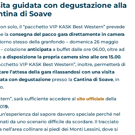
sita guidata con degustazione alla
ntina di Soave
on solo, il “pacchetto VIP KASK Best Western” prevede
e la
consegna del pacco gara direttamente in camera
 giorno stesso della granfondo – domenica 26 maggio
 – colazione
anticipata
a buffet dalle ore 06.00, oltre ad
e
a disposizione la propria camera sino alle ore 15.00
.
pacchetto VIP KASK Best Western”, inoltre, permetterà di
etare l’attesa della gara rilassandosi con una visita
ata con degustazione
presso la
Cantina di Soave
, in
o.
ern”, sarà sufficiente accedere al
della
sito ufficiale
01
9.
n’esperienza dal sapore davvero speciale perché nel
i da uno scenario difficile da scordare. Il tracciato
pa nell’area collinare ai piedi dei Monti Lessini, dove si