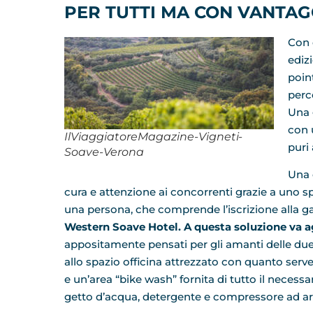
PER TUTTI MA CON VANTAGG
Con 
ediz
poin
perco
Una 
con 
IlViaggiatoreMagazine-Vigneti-
puri
Soave-Verona
Una 
cura e attenzione ai concorrenti grazie a uno s
una persona, che comprende l’iscrizione alla ga
Western Soave Hotel. A questa soluzione va a
appositamente pensati per gli amanti delle due 
allo spazio officina attrezzato con quanto serv
e un’area “bike wash” fornita di tutto il necessari
getto d’acqua, detergente e compressore ad ari