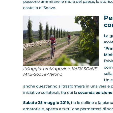
possono ammirare le mura del paese, lo storico s
castello di Soave.
Pe
co
La g
avvi
“
Pri
Mini
l’obi
comp
IlViaggiatoreMagazine-KASK SOAVE
sell
MTB-Soave-Verona
Un e
anche quest’anno si trasformerà in una vera e p
iniziative collaterali, tra cui la
seconda edizione
Sabato 25 maggio 2019
, tra le colline e la pia
amatoriale, aperta a tutti, che permetterà di scop