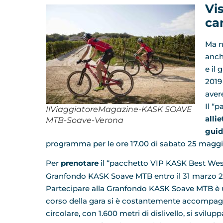
Vi
ca
Ma n
anch
e il
2019
aver
Il “
IlViaggiatoreMagazine-KASK SOAVE
alli
MTB-Soave-Verona
guid
programma per le ore 17.00 di sabato 25 maggi
Per
prenotare
il “pacchetto VIP KASK Best West
Granfondo KASK Soave MTB entro il 31 marzo 2
Partecipare alla Granfondo KASK Soave MTB è u
corso della gara si è costantemente accompagnat
circolare, con 1.600 metri di dislivello, si svilup