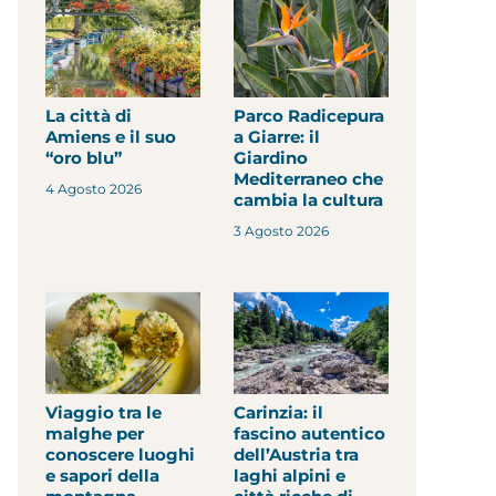
La città di
Parco Radicepura
Amiens e il suo
a Giarre: il
“oro blu”
Giardino
Mediterraneo che
4 Agosto 2026
cambia la cultura
3 Agosto 2026
Viaggio tra le
Carinzia: il
malghe per
fascino autentico
conoscere luoghi
dell’Austria tra
e sapori della
laghi alpini e