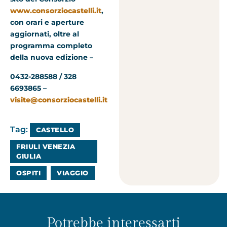
www.consorziocastelli.it
,
con orari e aperture
aggiornati, oltre al
programma completo
della nuova edizione –
0432-288588 / 328
6693865 –
visite@consorziocastelli.it
Tag:
CASTELLO
FRIULI VENEZIA
GIULIA
OSPITI
VIAGGIO
Potrebbe interessarti