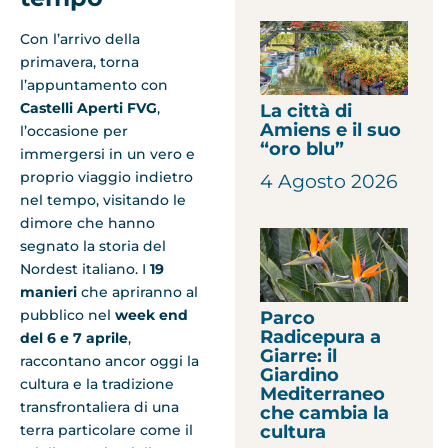
Con l’arrivo della
primavera, torna
l’appuntamento con
Castelli Aperti FVG
,
La città di
Amiens e il suo
l’occasione per
“oro blu”
immergersi in un vero e
proprio viaggio indietro
4 Agosto 2026
nel tempo, visitando le
dimore che hanno
segnato la storia del
Nordest italiano. I
19
manieri
che apriranno al
pubblico nel
week end
Parco
Radicepura a
del 6 e 7 aprile
,
Giarre: il
raccontano ancor oggi la
Giardino
cultura e la tradizione
Mediterraneo
transfrontaliera di una
che cambia la
cultura
terra particolare come il