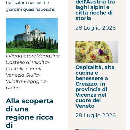
dell’Austria tra
tra i saloni nascosti e
laghi alpini e
giardini quasi fiabeschi.
città ricche di
storia
28 Luglio 2026
IlViaggiatoreMagazine-
Castello di Villalta-
Ospitalità, alta
Castelli in Friuli
cucina e
Venezia Giulia-
benessere a
Villalta-Fagagna-
Creazzo, in
Udine
provincia di
Vicenza nel
Alla scoperta
cuore del
Veneto
di una
28 Luglio 2026
regione ricca
di