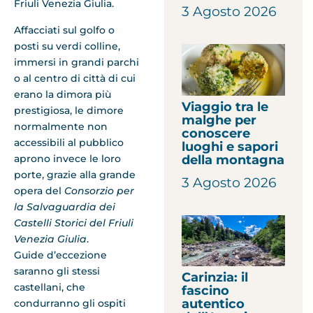
Friuli Venezia Giulia.
3 Agosto 2026
Affacciati sul golfo o
posti su verdi colline,
immersi in grandi parchi
o al centro di città di cui
erano la dimora più
Viaggio tra le
prestigiosa, le dimore
malghe per
normalmente non
conoscere
accessibili al pubblico
luoghi e sapori
della montagna
aprono invece le loro
porte, grazie alla grande
3 Agosto 2026
opera del
Consorzio per
la Salvaguardia dei
Castelli Storici del Friuli
Venezia Giulia
.
Guide d’eccezione
saranno gli stessi
Carinzia: il
castellani, che
fascino
autentico
condurranno gli ospiti