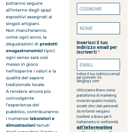
potranno seguire
all’interno degli spazi
espositivi assegnati ai
singoli artigiani.
Non mancheranno,
come ogni anno, le
Inserisci il tuo
degustazioni di
prodotti
indirizzo email per
enogastronomici
tipici:
iscriverti
ogni senso sarà così
messo in gioco
nell’esperire i valori e la
Indica il tuo indirizzo email
qualità del sapere
per iscriverti. Es.
abc@xyz.com
tradizionale locale.
Utilizziamo Brevo come
A rendere ancora più
piattaforma di marketing.
coinvolgente
Inviando questo modulo,
l’esperienza del
accetti che i dati personali
pubblico, contribuiranno
da te forniti vengano
trasferiti a Brevo per il
i numerosi
laboratori e
trattamento in conformità
dimostrazioni
tenuti
all'Informativa