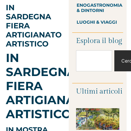
ENOGASTRONOMIA
IN
& DINTORNI
SARDEGNA
LUOGHI & VIAGGI
FIERA
ARTIGIANATO
Esplora il blog
ARTISTICO
IN
Cer
SARDEGNA
FIERA
Ultimi articoli
ARTIGIANATO
ARTISTICO
IN MOSTRA