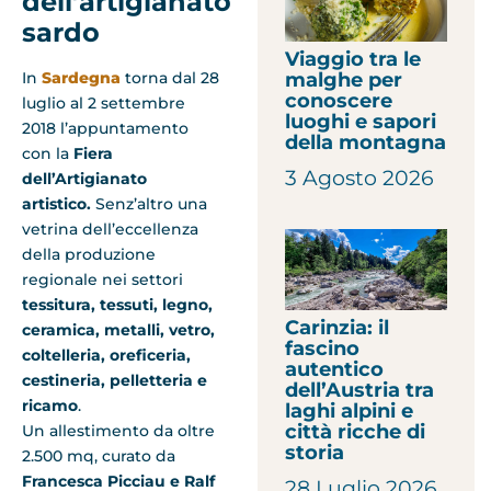
dell’artigianato
sardo
Viaggio tra le
malghe per
In
Sardegna
torna dal 28
conoscere
luglio al 2 settembre
luoghi e sapori
2018 l’appuntamento
della montagna
con la
Fiera
3 Agosto 2026
dell’Artigianato
artistico.
Senz’altro una
vetrina dell’eccellenza
della produzione
regionale nei settori
tessitura, tessuti, legno,
Carinzia: il
ceramica, metalli, vetro,
fascino
coltelleria, oreficeria,
autentico
cestineria, pelletteria e
dell’Austria tra
ricamo
.
laghi alpini e
città ricche di
Un allestimento da oltre
storia
2.500 mq, curato da
Francesca Picciau e Ralf
28 Luglio 2026