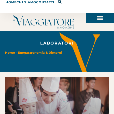
HOME
CHI SIAMO
CONTATTI
LABORATORI
Home
-
Enogastronomia & Dintorni